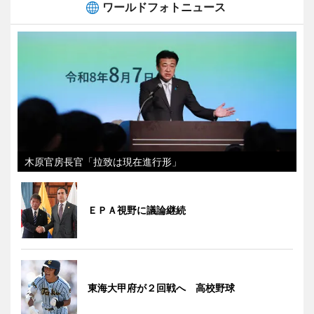
ワールドフォトニュース
木原官房長官「拉致は現在進行形」
ＥＰＡ視野に議論継続
東海大甲府が２回戦へ 高校野球