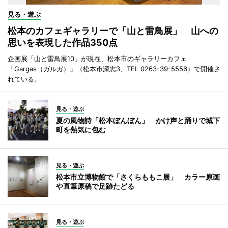
見る・遊ぶ
松本のカフェギャラリーで「山と雷鳥展」 山への
思いを表現した作品350点
企画展「山と雷鳥展10」が現在、松本市のギャラリーカフェ
「Gargas（ガルガ）」（松本市深志3、TEL 0263-39-5556）で開催さ
れている。
見る・遊ぶ
夏の風物詩「松本ぼんぼん」 かけ声と踊りで城下
町を熱気に包む
見る・遊ぶ
松本市立博物館で「さくらももこ展」 カラー原画
や直筆原稿で足跡たどる
見る・遊ぶ