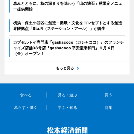
恵みとともに、秋の深まりを味わう「山の懐石」秋限定メニュ
ー提供開始
横浜・保土ケ谷区に創造・循環・文化をコンセプトとする創造
界隈拠点「Sta.R（ステーション・アール）」が誕生
カプセルトイ専門店『gashacoco（ガシャココ）』のフランチ
ャイズ店舗38号店『gashacoco 平安堂東和田』９月４日
（金）オープン！
もっと見る
食べる
見る・遊ぶ
買う
暮らす・働く
学ぶ・知る
特集