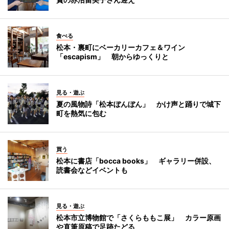
食べる
松本・裏町にベーカリーカフェ＆ワイン
「escapism」 朝からゆっくりと
見る・遊ぶ
夏の風物詩「松本ぼんぼん」 かけ声と踊りで城下
町を熱気に包む
買う
松本に書店「bocca books」 ギャラリー併設、
読書会などイベントも
見る・遊ぶ
松本市立博物館で「さくらももこ展」 カラー原画
や直筆原稿で足跡たどる