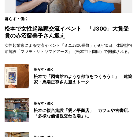
暮らす・働く
松本で女性起業家交流イベント 「J300」大賞受
賞の赤沼留美子さん迎え
女性起業家による交流イベント「ミニJ300長野」が9月10日、体験型宿
泊施設「マツモトサトヤマドアーズ」（松本市下岡田）で開催される。
暮らす・働く
松本で「図書館のような都市をつくろう！」 建築
家・馬場正尊さん迎えトーク
暮らす・働く
松本に複合施設「雲ノ平商店」 カフェや古書店、
「多様な価値観交わる場」に