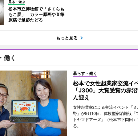
見る・遊ぶ
松本市立博物館で「さくらも
もこ展」 カラー原画や直筆
原稿で足跡たどる
もっと見る
・働く
暮らす・働く
松本で女性起業家交流
「J300」大賞受賞の赤
ん迎え
女性起業家による交流イベント「ミニ
野」が9月10日、体験型宿泊施設「
トヤマドアーズ」（松本市下岡田）
る。