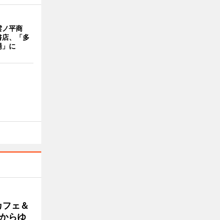
雲ノ平商
書店、「多
場」に
カフェ＆
朝からゆ