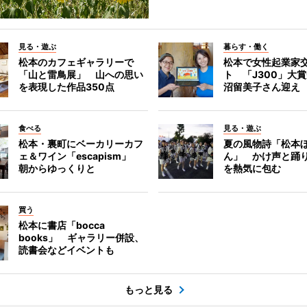
見る・遊ぶ
暮らす・働く
松本のカフェギャラリーで
松本で女性起業家
「山と雷鳥展」 山への思い
ト 「J300」大
を表現した作品350点
沼留美子さん迎え
食べる
見る・遊ぶ
松本・裏町にベーカリーカフ
夏の風物詩「松本
ェ＆ワイン「escapism」
ん」 かけ声と踊
朝からゆっくりと
を熱気に包む
買う
松本に書店「bocca
books」 ギャラリー併設、
読書会などイベントも
もっと見る