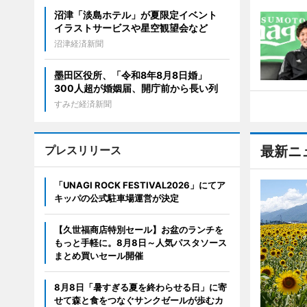
沼津「淡島ホテル」が夏限定イベント
イラストサービスや星空観望会など
沼津経済新聞
墨田区役所、「令和8年8月8日婚」
300人超が婚姻届、開庁前から長い列
すみだ経済新聞
プレスリリース
最新ニ
「UNAGI ROCK FESTIVAL2026」にてア
キッパの公式駐車場運営が決定
【久世福商店特別セール】お盆のランチを
もっと手軽に。8月8日～人気パスタソース
まとめ買いセール開催
8月8日「暑すぎる夏を終わらせる日」に寄
せて森と食をつなぐサンクゼールが歩むカ