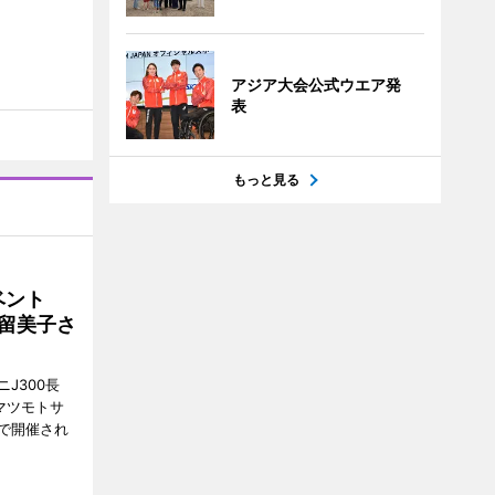
アジア大会公式ウエア発
表
もっと見る
イベント
沼留美子さ
J300長
マツモトサ
で開催され