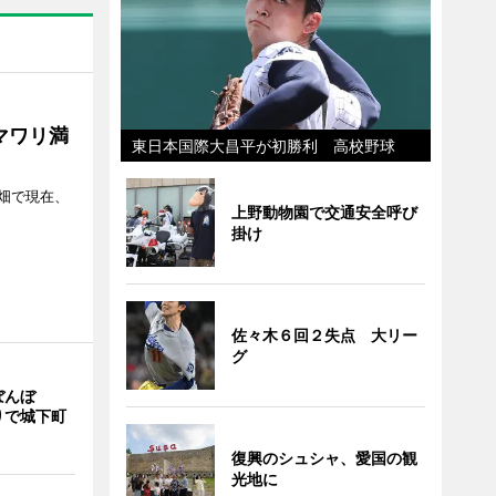
マワリ満
東日本国際大昌平が初勝利 高校野球
畑で現在、
上野動物園で交通安全呼び
掛け
佐々木６回２失点 大リー
グ
ぼんぼ
りで城下町
復興のシュシャ、愛国の観
光地に