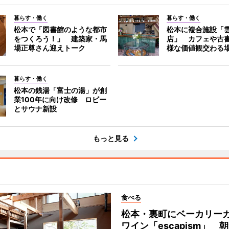
暮らす・働く
暮らす・働く
松本で「図書館のような都市
松本に複合施設「
をつくろう！」 建築家・馬
店」 カフェや古
場正尊さん迎えトーク
様な価値観交わる
暮らす・働く
松本の銭湯「富士の湯」が創
業100年に向け改修 ロビー
とサウナ新設
もっと見る
食べる
松本・裏町にベーカリー
ワイン「escapism」 