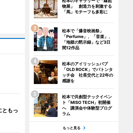
松本のギャラリーで「縁起
物展」 創造力を刺激する
「馬」モチーフも多彩に
松本で「爆音映画祭」
「Perfume」、「音楽」、
「地獄の黙示録」など3日
間12作品
松本のアイリッシュパブ
「OLD ROCK」でバトンタ
ッチ会 社長交代と22年の
」
感謝を
松本で共創型テックイベン
ト「MISO TECH」初開催
へ 講演会や体験型プログ
にともっ
ラム
もっと見る