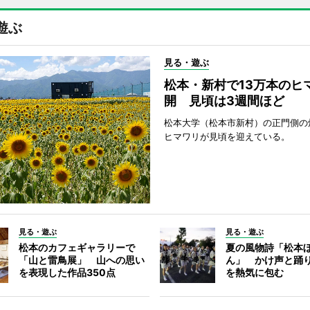
遊ぶ
見る・遊ぶ
松本・新村で13万本のヒ
開 見頃は3週間ほど
松本大学（松本市新村）の正門側の
ヒマワリが見頃を迎えている。
見る・遊ぶ
見る・遊ぶ
松本のカフェギャラリーで
夏の風物詩「松本
「山と雷鳥展」 山への思い
ん」 かけ声と踊
を表現した作品350点
を熱気に包む