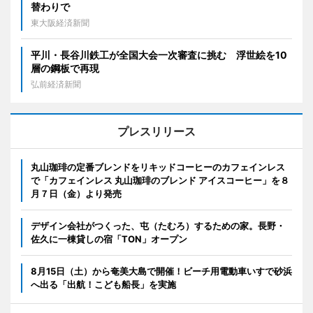
替わりで
東大阪経済新聞
平川・長谷川鉄工が全国大会一次審査に挑む 浮世絵を10
層の鋼板で再現
弘前経済新聞
プレスリリース
丸山珈琲の定番ブレンドをリキッドコーヒーのカフェインレス
で「カフェインレス 丸山珈琲のブレンド アイスコーヒー」を８
月７日（金）より発売
デザイン会社がつくった、屯（たむろ）するための家。長野・
佐久に一棟貸しの宿「TON」オープン
8月15日（土）から奄美大島で開催！ビーチ用電動車いすで砂浜
へ出る「出航！こども船長」を実施