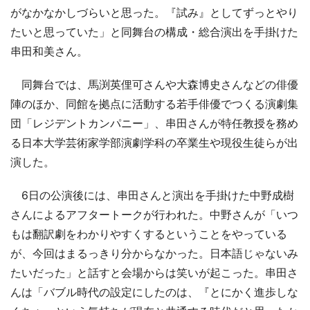
がなかなかしづらいと思った。『試み』としてずっとやり
たいと思っていた」と同舞台の構成・総合演出を手掛けた
串田和美さん。
同舞台では、馬渕英俚可さんや大森博史さんなどの俳優
陣のほか、同館を拠点に活動する若手俳優でつくる演劇集
団「レジデントカンパニー」、串田さんが特任教授を務め
る日本大学芸術家学部演劇学科の卒業生や現役生徒らが出
演した。
6日の公演後には、串田さんと演出を手掛けた中野成樹
さんによるアフタートークが行われた。中野さんが「いつ
もは翻訳劇をわかりやすくするということをやっている
が、今回はまるっきり分からなかった。日本語じゃないみ
たいだった」と話すと会場からは笑いが起こった。串田さ
んは「バブル時代の設定にしたのは、『とにかく進歩しな