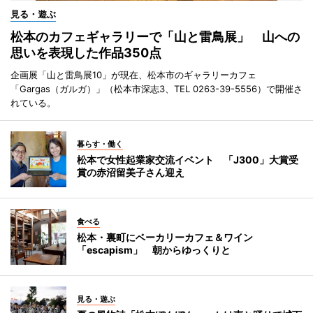
見る・遊ぶ
松本のカフェギャラリーで「山と雷鳥展」 山への
思いを表現した作品350点
企画展「山と雷鳥展10」が現在、松本市のギャラリーカフェ
「Gargas（ガルガ）」（松本市深志3、TEL 0263-39-5556）で開催さ
れている。
暮らす・働く
松本で女性起業家交流イベント 「J300」大賞受
賞の赤沼留美子さん迎え
食べる
松本・裏町にベーカリーカフェ＆ワイン
「escapism」 朝からゆっくりと
見る・遊ぶ