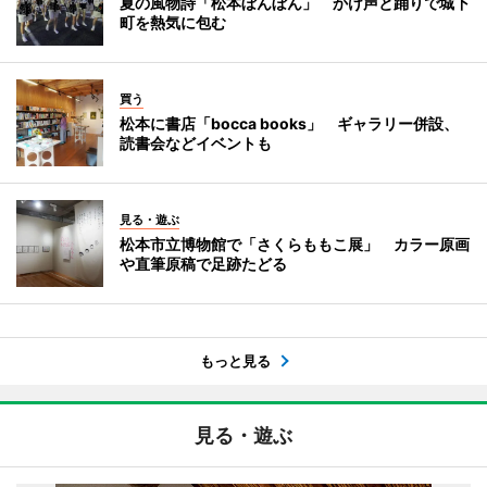
夏の風物詩「松本ぼんぼん」 かけ声と踊りで城下
町を熱気に包む
買う
松本に書店「bocca books」 ギャラリー併設、
読書会などイベントも
見る・遊ぶ
松本市立博物館で「さくらももこ展」 カラー原画
や直筆原稿で足跡たどる
もっと見る
見る・遊ぶ