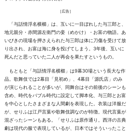
［広告］
「与話情浮名横櫛」は、互いに一目ぼれした与三郎と、
地元親分・赤間源左衛門の妾（めかけ）・お富の物語。あ
いびきの現場を押さえられた与三郎は体に刀傷を受けて放
り出され、お富は海に身を投げてしまう。3年後、互いに
死んだと思っていた二人が再会を果たすというもの。
もともと「与話情浮名横櫛」は9幕30場という長大な作
品。歌舞伎では2幕目「見初め」、4幕目「源氏店」のみ
が演じられることが多いが、同舞台はその前後のシーンも
含め、時代をバブル時代に設定して脚本化、与三郎とお富
を中心としたさまざまな人間劇を表現した。衣装は洋服だ
が、せりふは江戸言葉や歌舞伎調なのが特徴。現代言葉が
混ざったシーンもある。「せりふは原作通り。西洋の古典
劇は現代の服で表現しているが、日本ではそういったこと