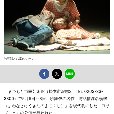
与三郎とお富のシーン
まつもと市民芸術館（松本市深志3、TEL
0263-33-
3800
）で5月6日～8日、歌舞伎の名作「与話情浮名横櫛
（よわなさけうきなのよこぐし）」を現代劇にした「ヨサ
ブロゥ」の公演が行われた。