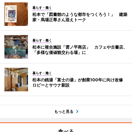
暮らす・働く
松本で「図書館のような都市をつくろう！」 建築
家・馬場正尊さん迎えトーク
暮らす・働く
松本に複合施設「雲ノ平商店」 カフェや古書店、
「多様な価値観交わる場」に
暮らす・働く
松本の銭湯「富士の湯」が創業100年に向け改修
ロビーとサウナ新設
もっと見る
食べる