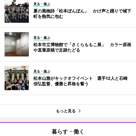
見る・遊ぶ
夏の風物詩「松本ぼんぼん」 かけ声と踊りで城下
町を熱気に包む
見る・遊ぶ
松本市立博物館で「さくらももこ展」 カラー原画
や直筆原稿で足跡たどる
見る・遊ぶ
松本山雅がキックオフイベント 選手12人と石崎
信弘監督、優勝と昇格を誓う
もっと見る
暮らす・働く