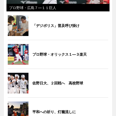
プロ野球・広島７―１１巨人
「デジポリス」普及呼び掛け
プロ野球・オリックス１―３楽天
佐野日大、２回戦へ 高校野球
平和への祈り、灯籠流しに