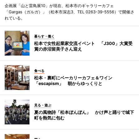
企画展「山と雷鳥展10」が現在、松本市のギャラリーカフェ
「Gargas（ガルガ）」（松本市深志3、TEL 0263-39-5556）で開催さ
れている。
暮らす・働く
松本で女性起業家交流イベント 「J300」大賞受
賞の赤沼留美子さん迎え
食べる
松本・裏町にベーカリーカフェ＆ワイン
「escapism」 朝からゆっくりと
見る・遊ぶ
夏の風物詩「松本ぼんぼん」 かけ声と踊りで城下
町を熱気に包む