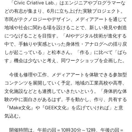
「Civic Criative Lab.」はエンジニアやプログラマーな
どの有志が集まり、6月に立ち上げた実験プロジェクト。
市民がテクノロジーやデザイン、メディアアートを通じて
地域や社会に関わる場を設けることで、新しい発見や創造
につなげることを目指す。「AIやデジタル技術が進化する
中で、手触りや実感といった身体性・アナログへの揺り戻
しが起こっている」と松本さん。「作る」に比べて「ばら
す」機会は少ないと考え、同ワークショップを企画した。
今後も修理や工作、メディアアートを体験できる参加型
コンテンツを展開していく予定。地域の工業高校や高専、
文化施設などとも連携していきたいという。「身体的な体
験の中に面白さがあるはず。手を動かし、作り、共有する
『Make文化』や『GEEK文化』を広げていければ」と意
気込む。
開催時間は、午前の回＝10時30分～12時、午後の回＝