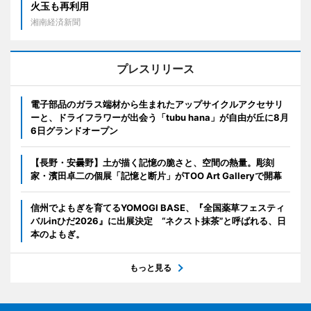
火玉も再利用
湘南経済新聞
プレスリリース
電子部品のガラス端材から生まれたアップサイクルアクセサリ
ーと、ドライフラワーが出会う「tubu hana」が自由が丘に8月
6日グランドオープン
【長野・安曇野】土が描く記憶の脆さと、空間の熱量。彫刻
家・濱田卓二の個展「記憶と断片」がTOO Art Galleryで開幕
信州でよもぎを育てるYOMOGI BASE、『全国薬草フェスティ
バルinひだ2026』に出展決定 “ネクスト抹茶”と呼ばれる、日
本のよもぎ。
もっと見る