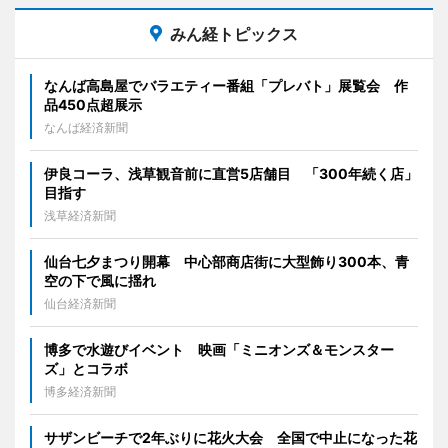
みん経トピックス
なんば高島屋でバラエティー番組「プレバト」展覧会 作
品450点超展示
なんば経済新聞
伊良コーラ、浅草観音前に直営5店舗目 「300年続く店」
目指す
浅草経済新聞
仙台七夕まつり開幕 中心部商店街に大型飾り300本、青
空の下で風に揺れ
仙台経済新聞
博多で水遊びイベント 映画「ミニオンズ＆モンスター
ズ」とコラボ
博多経済新聞
サザンビーチで2年ぶりに花火大会 全国で中止になった花