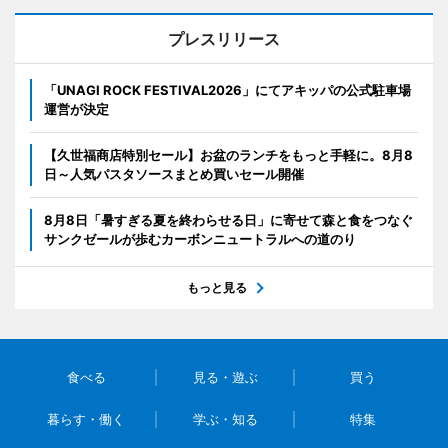
プレスリリース
「UNAGI ROCK FESTIVAL2026」にてアキッパの公式駐車場
運営が決定
【久世福商店特別セール】お盆のランチをもっと手軽に。8月8
日～人気パスタソースまとめ買いセール開催
8月8日「暑すぎる夏を終わらせる日」に寄せて森と食をつなぐ
サンクゼールが歩むカーボンニュートラルへの道のり
もっと見る
食べる
見る・遊ぶ
買う
暮らす・働く
学ぶ・知る
特集