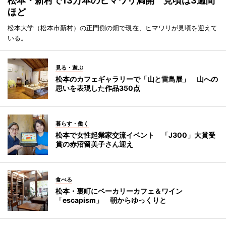
松本・新村で13万本のヒマワリ満開 見頃は3週間
ほど
松本大学（松本市新村）の正門側の畑で現在、ヒマワリが見頃を迎えて
いる。
見る・遊ぶ
松本のカフェギャラリーで「山と雷鳥展」 山への
思いを表現した作品350点
暮らす・働く
松本で女性起業家交流イベント 「J300」大賞受
賞の赤沼留美子さん迎え
食べる
松本・裏町にベーカリーカフェ＆ワイン
「escapism」 朝からゆっくりと