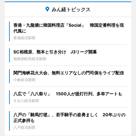
みん経トピックス
香港・九龍塘に韓国料理店「Social」 韓国定番料理を現
代風に
香港経済新聞
SC相模原、熊本と引き分け J3リーグ開幕
相模原町田経済新聞
関門海峡花火大会、無料エリアなしの門司側をライブ配信
小倉経済新聞
八広で「八八祭り」 1500人が提灯行列、多幸アートも
すみだ経済新聞
八戸の「騎馬打毬」、若手騎手の姿勇ましく 20年ぶりの
正式参拝も
八戸経済新聞