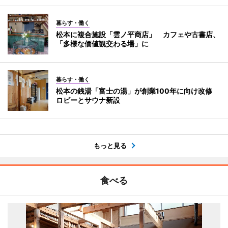
暮らす・働く
松本に複合施設「雲ノ平商店」 カフェや古書店、
「多様な価値観交わる場」に
暮らす・働く
松本の銭湯「富士の湯」が創業100年に向け改修
ロビーとサウナ新設
もっと見る
食べる