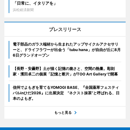
「日常に、イタリアを」
浜松経済新聞
プレスリリース
電子部品のガラス端材から生まれたアップサイクルアクセサリ
ーと、ドライフラワーが出会う「tubu hana」が自由が丘に8月
6日グランドオープン
【長野・安曇野】土が描く記憶の脆さと、空間の熱量。彫刻
家・濱田卓二の個展「記憶と断片」がTOO Art Galleryで開幕
信州でよもぎを育てるYOMOGI BASE、『全国薬草フェスティ
バルinひだ2026』に出展決定 “ネクスト抹茶”と呼ばれる、日
本のよもぎ。
もっと見る