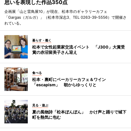
思いを表現した作品350点
企画展「山と雷鳥展10」が現在、松本市のギャラリーカフェ
「Gargas（ガルガ）」（松本市深志3、TEL 0263-39-5556）で開催さ
れている。
暮らす・働く
松本で女性起業家交流イベント 「J300」大賞受
賞の赤沼留美子さん迎え
食べる
松本・裏町にベーカリーカフェ＆ワイン
「escapism」 朝からゆっくりと
見る・遊ぶ
夏の風物詩「松本ぼんぼん」 かけ声と踊りで城下
町を熱気に包む