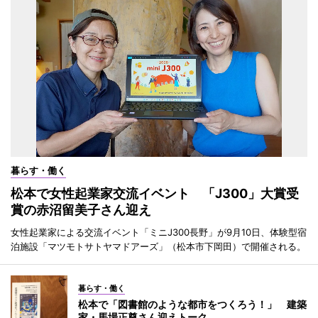
暮らす・働く
松本で女性起業家交流イベント 「J300」大賞受
賞の赤沼留美子さん迎え
女性起業家による交流イベント「ミニJ300長野」が9月10日、体験型宿
泊施設「マツモトサトヤマドアーズ」（松本市下岡田）で開催される。
暮らす・働く
松本で「図書館のような都市をつくろう！」 建築
家・馬場正尊さん迎えトーク