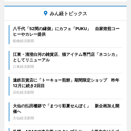
みん経トピックス
八千代「52間の縁側」にカフェ「PUKU」 自家焙煎コー
ヒーやカレー提供
船橋経済新聞
江東・清澄白河の雑貨店、猫アイテム専門店「ネコシカ」
としてリニューアル
江東経済新聞
遠鉄百貨店に「トーキョー煎餅」期間限定ショップ 昨年
12月に続き2回目
浜松経済新聞
大仙の払田柵跡で「まつり彩夏せんぼく」 新企画加え開
催へ
大仙経済新聞