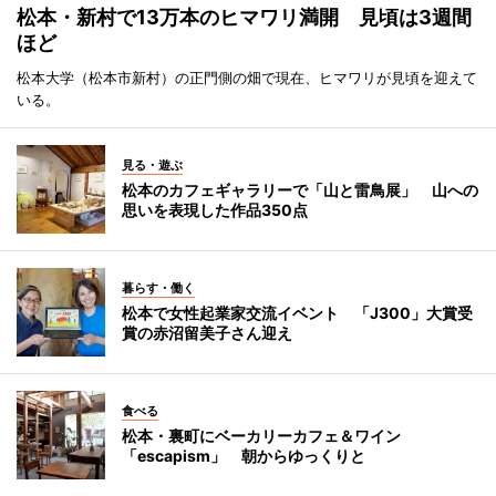
松本・新村で13万本のヒマワリ満開 見頃は3週間
ほど
松本大学（松本市新村）の正門側の畑で現在、ヒマワリが見頃を迎えて
いる。
見る・遊ぶ
松本のカフェギャラリーで「山と雷鳥展」 山への
思いを表現した作品350点
暮らす・働く
松本で女性起業家交流イベント 「J300」大賞受
賞の赤沼留美子さん迎え
食べる
松本・裏町にベーカリーカフェ＆ワイン
「escapism」 朝からゆっくりと