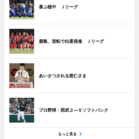
喜ぶ植中 Ｊリーグ
鹿島、逆転で白星発進 Ｊリーグ
あいさつされる悠仁さま
プロ野球・西武２―５ソフトバンク
もっと見る