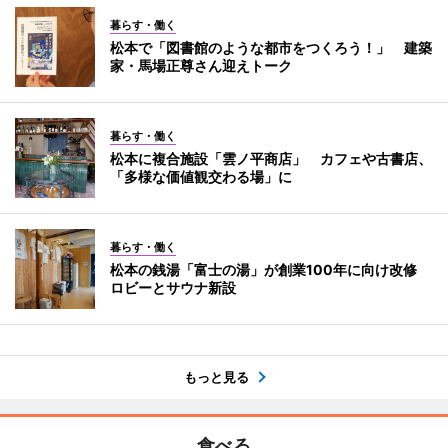
暮らす・働く
松本で「図書館のような都市をつくろう！」 建築
家・馬場正尊さん迎えトーク
暮らす・働く
松本に複合施設「雲ノ平商店」 カフェや古書店、
「多様な価値観交わる場」に
暮らす・働く
松本の銭湯「富士の湯」が創業100年に向け改修
ロビーとサウナ新設
もっと見る
食べる