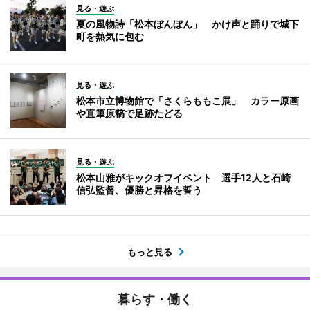
見る・遊ぶ
夏の風物詩「松本ぼんぼん」 かけ声と踊りで城下
町を熱気に包む
見る・遊ぶ
松本市立博物館で「さくらももこ展」 カラー原画
や直筆原稿で足跡たどる
見る・遊ぶ
松本山雅がキックオフイベント 選手12人と石崎
信弘監督、優勝と昇格を誓う
もっと見る
暮らす・働く