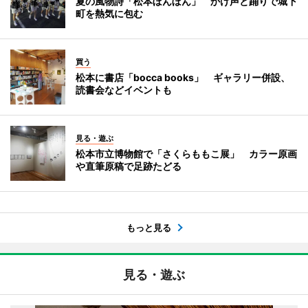
夏の風物詩「松本ぼんぼん」 かけ声と踊りで城下
町を熱気に包む
買う
松本に書店「bocca books」 ギャラリー併設、
読書会などイベントも
見る・遊ぶ
松本市立博物館で「さくらももこ展」 カラー原画
や直筆原稿で足跡たどる
もっと見る
見る・遊ぶ