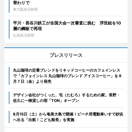
替わりで
東大阪経済新聞
平川・長谷川鉄工が全国大会一次審査に挑む 浮世絵を10
層の鋼板で再現
弘前経済新聞
プレスリリース
丸山珈琲の定番ブレンドをリキッドコーヒーのカフェインレス
で「カフェインレス 丸山珈琲のブレンド アイスコーヒー」を８
月７日（金）より発売
デザイン会社がつくった、屯（たむろ）するための家。長野・
佐久に一棟貸しの宿「TON」オープン
8月15日（土）から奄美大島で開催！ビーチ用電動車いすで砂浜
へ出る「出航！こども船長」を実施