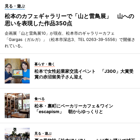
見る・遊ぶ
松本のカフェギャラリーで「山と雷鳥展」 山への
思いを表現した作品350点
企画展「山と雷鳥展10」が現在、松本市のギャラリーカフェ
「Gargas（ガルガ）」（松本市深志3、TEL 0263-39-5556）で開催さ
れている。
暮らす・働く
松本で女性起業家交流イベント 「J300」大賞受
賞の赤沼留美子さん迎え
食べる
松本・裏町にベーカリーカフェ＆ワイン
「escapism」 朝からゆっくりと
見る・遊ぶ