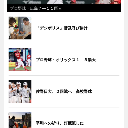
プロ野球・広島７―１１巨人
「デジポリス」普及呼び掛け
プロ野球・オリックス１―３楽天
佐野日大、２回戦へ 高校野球
平和への祈り、灯籠流しに