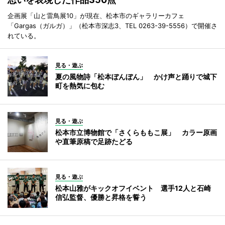
企画展「山と雷鳥展10」が現在、松本市のギャラリーカフェ
「Gargas（ガルガ）」（松本市深志3、TEL 0263-39-5556）で開催さ
れている。
見る・遊ぶ
夏の風物詩「松本ぼんぼん」 かけ声と踊りで城下
町を熱気に包む
見る・遊ぶ
松本市立博物館で「さくらももこ展」 カラー原画
や直筆原稿で足跡たどる
見る・遊ぶ
松本山雅がキックオフイベント 選手12人と石崎
信弘監督、優勝と昇格を誓う