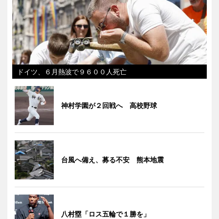
ドイツ、６月熱波で９６００人死亡
神村学園が２回戦へ 高校野球
台風へ備え、募る不安 熊本地震
八村塁「ロス五輪で１勝を」