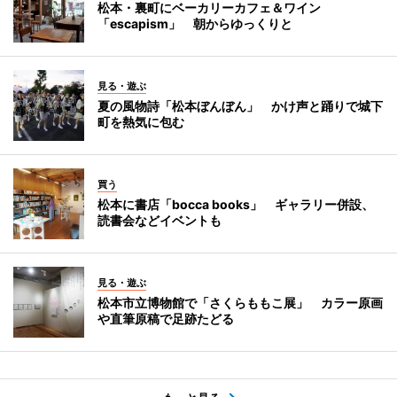
松本・裏町にベーカリーカフェ＆ワイン
「escapism」 朝からゆっくりと
見る・遊ぶ
夏の風物詩「松本ぼんぼん」 かけ声と踊りで城下
町を熱気に包む
買う
松本に書店「bocca books」 ギャラリー併設、
読書会などイベントも
見る・遊ぶ
松本市立博物館で「さくらももこ展」 カラー原画
や直筆原稿で足跡たどる