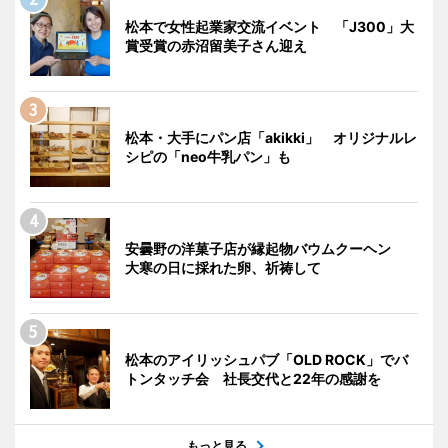
松本で女性起業家交流イベント 「J300」大
賞受賞の赤沼留美子さん迎え
松本・大手にパン店「akikki」 オリジナルレ
シピの「neo牛乳パン」も
安曇野の洋菓子店が縁起物バウムクーヘン
大寒の日に採れた卵、祈祷して
松本のアイリッシュパブ「OLD ROCK」でバ
トンタッチ会 社長交代と22年の感謝を
もっと見る