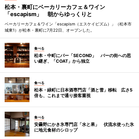
松本・裏町にベーカリーカフェ＆ワイン
「escapism」 朝からゆっくりと
ベーカリーカフェ＆ワイン「escapism（エスケイピズム）」（松本市
城東1）が松本・裏町に7月22日、オープンした。
食べる
松本・中町にバー「SECOND」 バーの街への思
い継ぎ、「COAT」から独立
食べる
松本・緑町に日本酒専門店「酒と雪」移転 広さ5
倍も、これまで通り接客重視
食べる
安曇野にかき氷専門店「水と果」 伏流水使った氷
に地元食材のシロップ