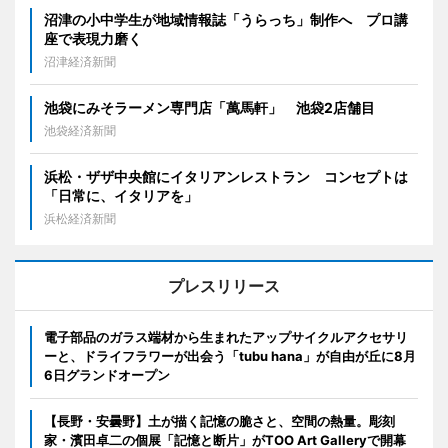
沼津の小中学生が地域情報誌「うらっち」制作へ プロ講
座で表現力磨く
沼津経済新聞
池袋にみそラーメン専門店「萬馬軒」 池袋2店舗目
池袋経済新聞
浜松・ザザ中央館にイタリアンレストラン コンセプトは
「日常に、イタリアを」
浜松経済新聞
プレスリリース
電子部品のガラス端材から生まれたアップサイクルアクセサリ
ーと、ドライフラワーが出会う「tubu hana」が自由が丘に8月
6日グランドオープン
【長野・安曇野】土が描く記憶の脆さと、空間の熱量。彫刻
家・濱田卓二の個展「記憶と断片」がTOO Art Galleryで開幕