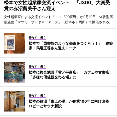
松本で女性起業家交流イベント 「J300」大賞受
賞の赤沼留美子さん迎え
女性起業家による交流イベント「ミニJ300長野」が9月10日、体験型宿
泊施設「マツモトサトヤマドアーズ」（松本市下岡田）で開催される。
暮らす・働く
松本で「図書館のような都市をつくろう！」 建築
家・馬場正尊さん迎えトーク
暮らす・働く
松本に複合施設「雲ノ平商店」 カフェや古書店、
「多様な価値観交わる場」に
暮らす・働く
松本の銭湯「富士の湯」が創業100年に向け改修
ロビーとサウナ新設