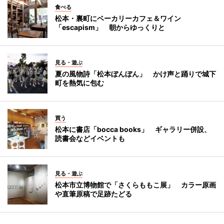
食べる
松本・裏町にベーカリーカフェ＆ワイン
「escapism」 朝からゆっくりと
見る・遊ぶ
夏の風物詩「松本ぼんぼん」 かけ声と踊りで城下
町を熱気に包む
買う
松本に書店「bocca books」 ギャラリー併設、
読書会などイベントも
見る・遊ぶ
松本市立博物館で「さくらももこ展」 カラー原画
や直筆原稿で足跡たどる