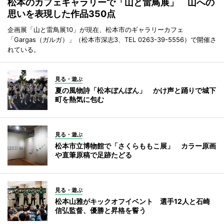
松本のカフェギャラリーで「山と雷鳥展」 山への
思いを表現した作品350点
企画展「山と雷鳥展10」が現在、松本市のギャラリーカフェ
「Gargas（ガルガ）」（松本市深志3、TEL 0263-39-5556）で開催さ
れている。
見る・遊ぶ
夏の風物詩「松本ぼんぼん」 かけ声と踊りで城下
町を熱気に包む
見る・遊ぶ
松本市立博物館で「さくらももこ展」 カラー原画
や直筆原稿で足跡たどる
見る・遊ぶ
松本山雅がキックオフイベント 選手12人と石崎
信弘監督、優勝と昇格を誓う