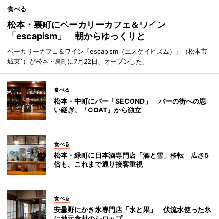
食べる
松本・裏町にベーカリーカフェ＆ワイン
「escapism」 朝からゆっくりと
ベーカリーカフェ＆ワイン「escapism（エスケイピズム）」（松本市
城東1）が松本・裏町に7月22日、オープンした。
食べる
松本・中町にバー「SECOND」 バーの街への思
い継ぎ、「COAT」から独立
食べる
松本・緑町に日本酒専門店「酒と雪」移転 広さ5
倍も、これまで通り接客重視
食べる
安曇野にかき氷専門店「水と果」 伏流水使った氷
に地元食材のシロップ