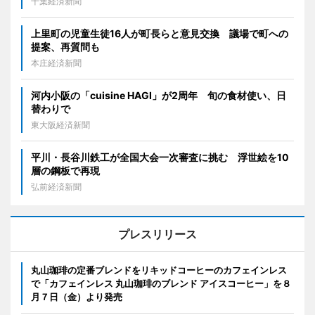
千葉経済新聞
上里町の児童生徒16人が町長らと意見交換 議場で町への
提案、再質問も
本庄経済新聞
河内小阪の「cuisine HAGI」が2周年 旬の食材使い、日
替わりで
東大阪経済新聞
平川・長谷川鉄工が全国大会一次審査に挑む 浮世絵を10
層の鋼板で再現
弘前経済新聞
プレスリリース
丸山珈琲の定番ブレンドをリキッドコーヒーのカフェインレス
で「カフェインレス 丸山珈琲のブレンド アイスコーヒー」を８
月７日（金）より発売