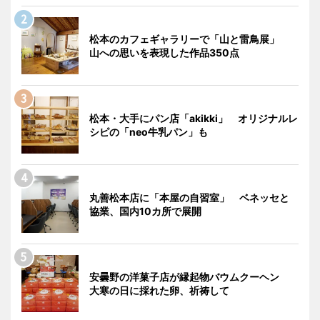
松本のカフェギャラリーで「山と雷鳥展」
山への思いを表現した作品350点
松本・大手にパン店「akikki」 オリジナルレ
シピの「neo牛乳パン」も
丸善松本店に「本屋の自習室」 ベネッセと
協業、国内10カ所で展開
安曇野の洋菓子店が縁起物バウムクーヘン
大寒の日に採れた卵、祈祷して