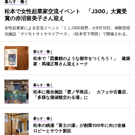
暮らす・働く
松本で女性起業家交流イベント 「J300」大賞受
賞の赤沼留美子さん迎え
女性起業家による交流イベント「ミニJ300長野」が9月10日、体験型宿
泊施設「マツモトサトヤマドアーズ」（松本市下岡田）で開催される。
暮らす・働く
松本で「図書館のような都市をつくろう！」 建築
家・馬場正尊さん迎えトーク
暮らす・働く
松本に複合施設「雲ノ平商店」 カフェや古書店、
「多様な価値観交わる場」に
暮らす・働く
松本の銭湯「富士の湯」が創業100年に向け改修
ロビーとサウナ新設