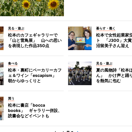
見る・遊ぶ
暮らす・働く
松本のカフェギャラリーで
松本で女性起業家
「山と雷鳥展」 山への思い
ト 「J300」大
を表現した作品350点
沼留美子さん迎え
食べる
見る・遊ぶ
松本・裏町にベーカリーカフ
夏の風物詩「松本
ェ＆ワイン「escapism」
ん」 かけ声と踊
朝からゆっくりと
を熱気に包む
買う
松本に書店「bocca
books」 ギャラリー併設、
読書会などイベントも