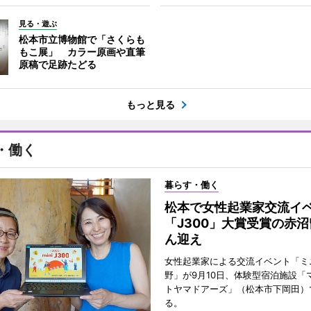
見る・遊ぶ
松本市立博物館で「さくらも
もこ展」 カラー原画や直筆
原稿で足跡たどる
もっと見る
・働く
暮らす・働く
松本で女性起業家交流
「J300」大賞受賞の赤
ん迎え
女性起業家による交流イベント「ミニ
野」が9月10日、体験型宿泊施設「
トヤマドアーズ」（松本市下岡田）
る。