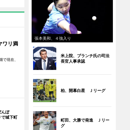
張本美和、４強入り
マワリ満
米上院、ブランチ氏の司法
畑で現在、
長官人事承認
柏、開幕白星 Ｊリーグ
ぼんぼ
りで城下町
町田、大勝で発進 Ｊリー
グ