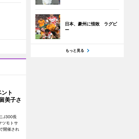
日本、豪州に惜敗 ラグビ
ー
もっと見る
イベント
沼留美子さ
J300長
マツモトサ
で開催され