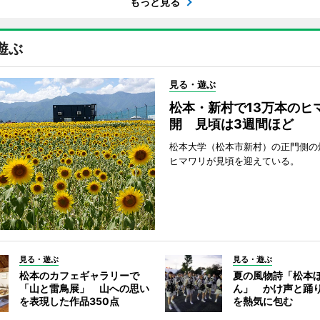
もっと見る
遊ぶ
見る・遊ぶ
松本・新村で13万本のヒ
開 見頃は3週間ほど
松本大学（松本市新村）の正門側の
ヒマワリが見頃を迎えている。
見る・遊ぶ
見る・遊ぶ
松本のカフェギャラリーで
夏の風物詩「松本
「山と雷鳥展」 山への思い
ん」 かけ声と踊
を表現した作品350点
を熱気に包む