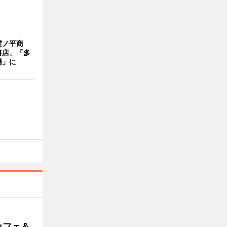
雲ノ平商
書店、「多
場」に
カフェ＆