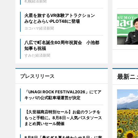
札幌経済新聞
火星を旅するVR体験アトラクション
みなとみらいPLOT48に登場
ヨコハマ経済新聞
八広で町名誕生60周年祝賀会 小池都
知事も祝福
すみだ経済新聞
プレスリリース
最新ニ
「UNAGI ROCK FESTIVAL2026」にてア
キッパの公式駐車場運営が決定
【久世福商店特別セール】お盆のランチを
もっと手軽に。8月8日～人気パスタソース
まとめ買いセール開催
8月8日「暑すぎる夏を終わらせる日」に寄