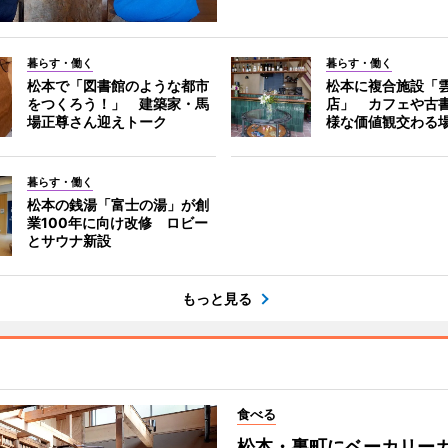
暮らす・働く
暮らす・働く
松本で「図書館のような都市
松本に複合施設「
をつくろう！」 建築家・馬
店」 カフェや古
場正尊さん迎えトーク
様な価値観交わる
暮らす・働く
松本の銭湯「富士の湯」が創
業100年に向け改修 ロビー
とサウナ新設
もっと見る
食べる
松本・裏町にベーカリー