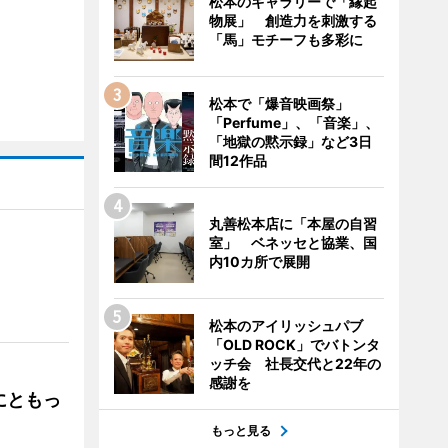
松本のギャラリーで「縁起
物展」 創造力を刺激する
「馬」モチーフも多彩に
松本で「爆音映画祭」
「Perfume」、「音楽」、
「地獄の黙示録」など3日
間12作品
丸善松本店に「本屋の自習
室」 ベネッセと協業、国
内10カ所で展開
」
松本のアイリッシュパブ
「OLD ROCK」でバトンタ
ッチ会 社長交代と22年の
感謝を
にともっ
もっと見る