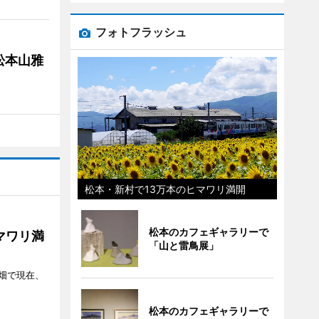
フォトフラッシュ
松本山雅
松本・新村で13万本のヒマワリ満開
松本のカフェギャラリーで
マワリ満
「山と雷鳥展」
畑で現在、
松本のカフェギャラリーで