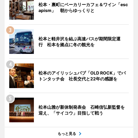
松本・裏町にベーカリーカフェ＆ワイン「esc
apism」 朝からゆっくりと
松本と軽井沢を結ぶ高速バスが期間限定運
行 松本を拠点に冬の観光を
松本のアイリッシュパブ「OLD ROCK」でバ
トンタッチ会 社長交代と22年の感謝を
松本山雅が新体制発表会 石崎信弘新監督を
迎え、「サイコウ」目指して戦う
もっと見る