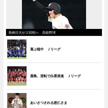
長崎日大が２回戦へ 高校野球
喜ぶ植中 Ｊリーグ
鹿島、逆転で白星発進 Ｊリーグ
あいさつされる悠仁さま