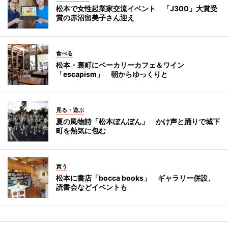
松本で女性起業家交流イベント 「J300」大賞受
賞の赤沼留美子さん迎え
食べる
松本・裏町にベーカリーカフェ＆ワイン
「escapism」 朝からゆっくりと
見る・遊ぶ
夏の風物詩「松本ぼんぼん」 かけ声と踊りで城下
町を熱気に包む
買う
松本に書店「bocca books」 ギャラリー併設、
読書会などイベントも