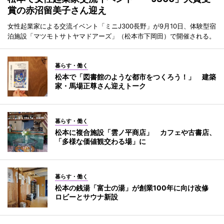
賞の赤沼留美子さん迎え
女性起業家による交流イベント「ミニJ300長野」が9月10日、体験型宿
泊施設「マツモトサトヤマドアーズ」（松本市下岡田）で開催される。
暮らす・働く
松本で「図書館のような都市をつくろう！」 建築
家・馬場正尊さん迎えトーク
暮らす・働く
松本に複合施設「雲ノ平商店」 カフェや古書店、
「多様な価値観交わる場」に
暮らす・働く
松本の銭湯「富士の湯」が創業100年に向け改修
ロビーとサウナ新設