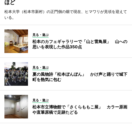
ほど
松本大学（松本市新村）の正門側の畑で現在、ヒマワリが見頃を迎えて
いる。
見る・遊ぶ
松本のカフェギャラリーで「山と雷鳥展」 山への
思いを表現した作品350点
見る・遊ぶ
夏の風物詩「松本ぼんぼん」 かけ声と踊りで城下
町を熱気に包む
見る・遊ぶ
松本市立博物館で「さくらももこ展」 カラー原画
や直筆原稿で足跡たどる