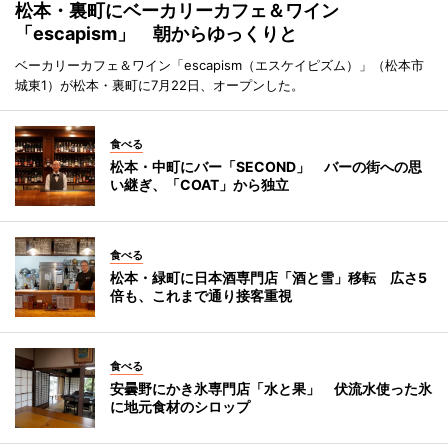
松本・裏町にベーカリーカフェ＆ワイン
「escapism」 朝からゆっくりと
ベーカリーカフェ＆ワイン「escapism（エスケイピズム）」（松本市
城東1）が松本・裏町に7月22日、オープンした。
食べる
松本・中町にバー「SECOND」 バーの街への思
い継ぎ、「COAT」から独立
食べる
松本・緑町に日本酒専門店「酒と雪」移転 広さ5
倍も、これまで通り接客重視
食べる
安曇野にかき氷専門店「水と果」 伏流水使った氷
に地元食材のシロップ