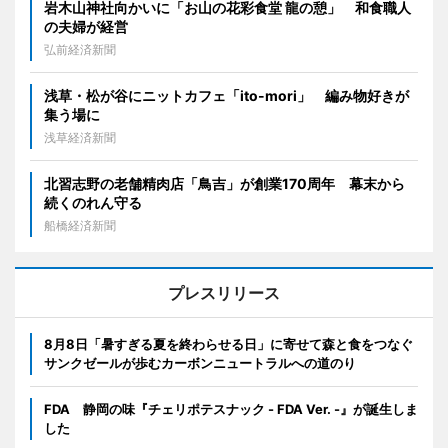
岩木山神社向かいに「お山の花彩食堂 龍の憩」 和食職人
の夫婦が経営
弘前経済新聞
浅草・松が谷にニットカフェ「ito-mori」 編み物好きが
集う場に
浅草経済新聞
北習志野の老舗精肉店「鳥吉」が創業170周年 幕末から
続くのれん守る
船橋経済新聞
プレスリリース
8月8日「暑すぎる夏を終わらせる日」に寄せて森と食をつなぐ
サンクゼールが歩むカーボンニュートラルへの道のり
FDA 静岡の味『チェリポテスナック - FDA Ver. -』が誕生しま
した