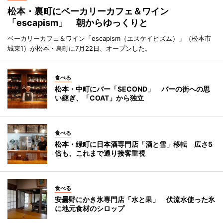
松本・裏町にベーカリーカフェ＆ワイン
「escapism」 朝からゆっくりと
ベーカリーカフェ＆ワイン「escapism（エスケイピズム）」（松本市
城東1）が松本・裏町に7月22日、オープンした。
食べる
松本・中町にバー「SECOND」 バーの街への思
い継ぎ、「COAT」から独立
食べる
松本・緑町に日本酒専門店「酒と雪」移転 広さ5
倍も、これまで通り接客重視
食べる
安曇野にかき氷専門店「水と果」 伏流水使った氷
に地元食材のシロップ