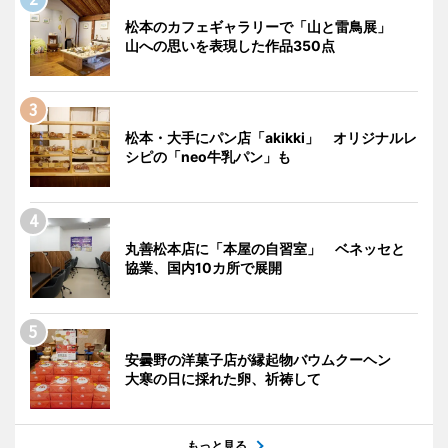
松本のカフェギャラリーで「山と雷鳥展」
山への思いを表現した作品350点
松本・大手にパン店「akikki」 オリジナルレ
シピの「neo牛乳パン」も
丸善松本店に「本屋の自習室」 ベネッセと
協業、国内10カ所で展開
安曇野の洋菓子店が縁起物バウムクーヘン
大寒の日に採れた卵、祈祷して
もっと見る