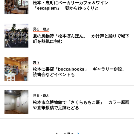
松本・裏町にベーカリーカフェ＆ワイン
「escapism」 朝からゆっくりと
見る・遊ぶ
夏の風物詩「松本ぼんぼん」 かけ声と踊りで城下
町を熱気に包む
買う
松本に書店「bocca books」 ギャラリー併設、
読書会などイベントも
見る・遊ぶ
松本市立博物館で「さくらももこ展」 カラー原画
や直筆原稿で足跡たどる