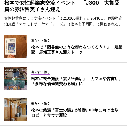
松本で女性起業家交流イベント 「J300」大賞受
賞の赤沼留美子さん迎え
女性起業家による交流イベント「ミニJ300長野」が9月10日、体験型宿
泊施設「マツモトサトヤマドアーズ」（松本市下岡田）で開催される。
暮らす・働く
松本で「図書館のような都市をつくろう！」 建築
家・馬場正尊さん迎えトーク
暮らす・働く
松本に複合施設「雲ノ平商店」 カフェや古書店、
「多様な価値観交わる場」に
暮らす・働く
松本の銭湯「富士の湯」が創業100年に向け改修
ロビーとサウナ新設