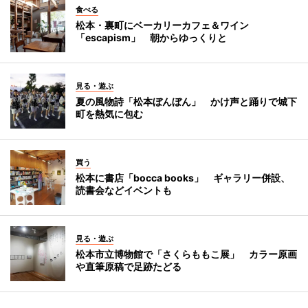
食べる
松本・裏町にベーカリーカフェ＆ワイン
「escapism」 朝からゆっくりと
見る・遊ぶ
夏の風物詩「松本ぼんぼん」 かけ声と踊りで城下
町を熱気に包む
買う
松本に書店「bocca books」 ギャラリー併設、
読書会などイベントも
見る・遊ぶ
松本市立博物館で「さくらももこ展」 カラー原画
や直筆原稿で足跡たどる