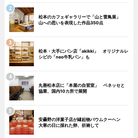
松本のカフェギャラリーで「山と雷鳥展」
山への思いを表現した作品350点
松本・大手にパン店「akikki」 オリジナルレ
シピの「neo牛乳パン」も
丸善松本店に「本屋の自習室」 ベネッセと
協業、国内10カ所で展開
安曇野の洋菓子店が縁起物バウムクーヘン
大寒の日に採れた卵、祈祷して