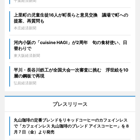
千葉経済新聞
上里町の児童生徒16人が町長らと意見交換 議場で町への
提案、再質問も
本庄経済新聞
河内小阪の「cuisine HAGI」が2周年 旬の食材使い、日
替わりで
東大阪経済新聞
平川・長谷川鉄工が全国大会一次審査に挑む 浮世絵を10
層の鋼板で再現
弘前経済新聞
プレスリリース
丸山珈琲の定番ブレンドをリキッドコーヒーのカフェインレス
で「カフェインレス 丸山珈琲のブレンド アイスコーヒー」を８
月７日（金）より発売