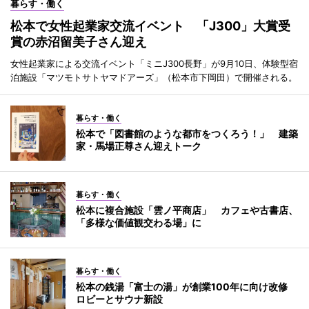
暮らす・働く
松本で女性起業家交流イベント 「J300」大賞受
賞の赤沼留美子さん迎え
女性起業家による交流イベント「ミニJ300長野」が9月10日、体験型宿
泊施設「マツモトサトヤマドアーズ」（松本市下岡田）で開催される。
暮らす・働く
松本で「図書館のような都市をつくろう！」 建築
家・馬場正尊さん迎えトーク
暮らす・働く
松本に複合施設「雲ノ平商店」 カフェや古書店、
「多様な価値観交わる場」に
暮らす・働く
松本の銭湯「富士の湯」が創業100年に向け改修
ロビーとサウナ新設