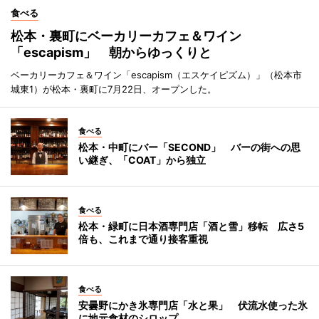
食べる
松本・裏町にベーカリーカフェ＆ワイン
「escapism」 朝からゆっくりと
ベーカリーカフェ＆ワイン「escapism（エスケイピズム）」（松本市
城東1）が松本・裏町に7月22日、オープンした。
食べる
松本・中町にバー「SECOND」 バーの街への思
い継ぎ、「COAT」から独立
食べる
松本・緑町に日本酒専門店「酒と雪」移転 広さ5
倍も、これまで通り接客重視
食べる
安曇野にかき氷専門店「水と果」 伏流水使った氷
に地元食材のシロップ