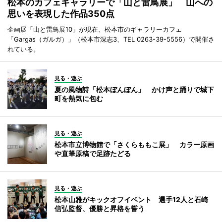
松本のカフェギャラリーで「山と雷鳥展」 山への
思いを表現した作品350点
企画展「山と雷鳥展10」が現在、松本市のギャラリーカフェ
「Gargas（ガルガ）」（松本市深志3、TEL 0263-39-5556）で開催さ
れている。
見る・遊ぶ
夏の風物詩「松本ぼんぼん」 かけ声と踊りで城下
町を熱気に包む
見る・遊ぶ
松本市立博物館で「さくらももこ展」 カラー原画
や直筆原稿で足跡たどる
見る・遊ぶ
松本山雅がキックオフイベント 選手12人と石崎
信弘監督、優勝と昇格を誓う