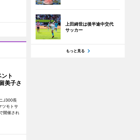
上田綺世は後半途中交代
サッカー
もっと見る
イベント
沼留美子さ
J300長
マツモトサ
で開催され