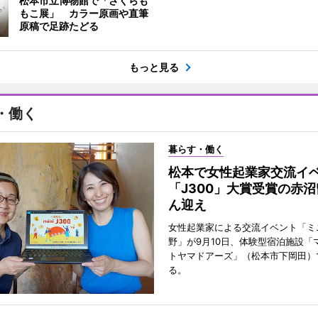
松本市立博物館で「さくらも
もこ展」 カラー原画や直筆
原稿で足跡たどる
もっと見る
・働く
暮らす・働く
松本で女性起業家交流
「J300」大賞受賞の赤
ん迎え
女性起業家による交流イベント「ミニ
野」が9月10日、体験型宿泊施設「
トヤマドアーズ」（松本市下岡田）
る。