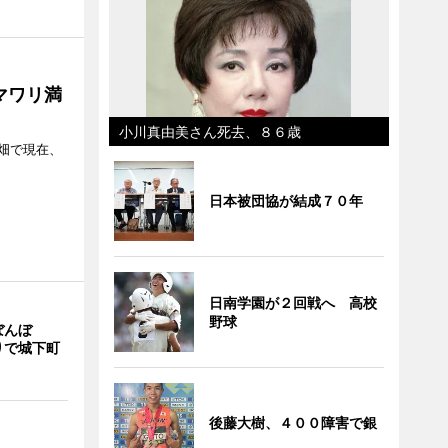
マワリ満
小川真由美さん死去、８６歳
畑で現在、
日本被団協が結成７０年
日南学園が２回戦へ 高校
野球
ぼんぼ
りで城下町
後藤大樹、４００障害で銀