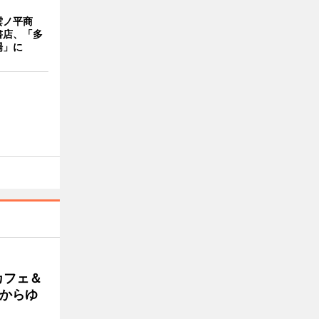
雲ノ平商
書店、「多
場」に
カフェ＆
朝からゆ