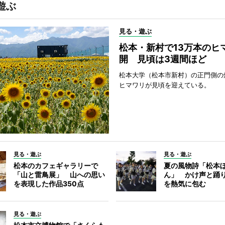
遊ぶ
見る・遊ぶ
松本・新村で13万本のヒ
開 見頃は3週間ほど
松本大学（松本市新村）の正門側の
ヒマワリが見頃を迎えている。
見る・遊ぶ
見る・遊ぶ
松本のカフェギャラリーで
夏の風物詩「松本
「山と雷鳥展」 山への思い
ん」 かけ声と踊
を表現した作品350点
を熱気に包む
見る・遊ぶ