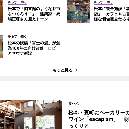
暮らす・働く
暮らす・働く
松本で「図書館のような都市
松本に複合施設「
をつくろう！」 建築家・馬
店」 カフェや古
場正尊さん迎えトーク
様な価値観交わる
暮らす・働く
松本の銭湯「富士の湯」が創
業100年に向け改修 ロビー
とサウナ新設
もっと見る
食べる
松本・裏町にベーカリー
ワイン「escapism」 
っくりと