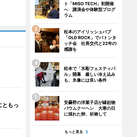
ト「MISO TECH」初開催
へ 講演会や体験型プログ
ラム
松本のアイリッシュパブ
「OLD ROCK」でバトンタ
ッチ会 社長交代と22年の
感謝を
松本で「氷彫フェスティバ
」
ル」開幕 厳しい冷え込み
も、氷像には良い条件
安曇野の洋菓子店が縁起物
にともっ
バウムクーヘン 大寒の日
に採れた卵、祈祷して
もっと見る