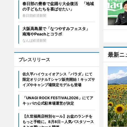
春日部の豊春で盆踊り大会復活 「地域
の子どもたちを喜ばせたい」
春日部経済新聞
大阪高島屋で「なつやすみフェスタ」
南海やPeachとコラボ
なんば経済新聞
最新ニ
プレスリリース
佐久平ハイウェイオアシス「パラダ」にて
限定オリジナルTシャツ販売開始！キッズサ
イズやキャンプ場限定モデルも登場
「UNAGI ROCK FESTIVAL2026」にてア
キッパの公式駐車場運営が決定
【久世福商店特別セール】お盆のランチを
もっと手軽に。8月8日～人気パスタソース