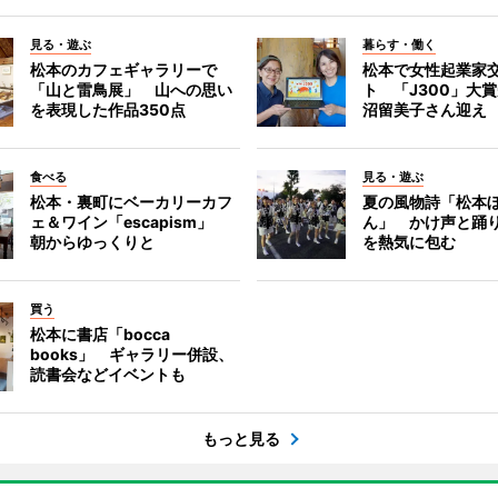
見る・遊ぶ
暮らす・働く
松本のカフェギャラリーで
松本で女性起業家
「山と雷鳥展」 山への思い
ト 「J300」大
を表現した作品350点
沼留美子さん迎え
食べる
見る・遊ぶ
松本・裏町にベーカリーカフ
夏の風物詩「松本
ェ＆ワイン「escapism」
ん」 かけ声と踊
朝からゆっくりと
を熱気に包む
買う
松本に書店「bocca
books」 ギャラリー併設、
読書会などイベントも
もっと見る