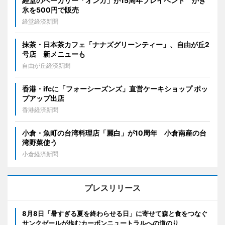
経堂のベーカリー「オンカ」が15周年プレイベント かき
氷を500円で販売
経堂経済新聞
抹茶・日本茶カフェ「ナナズグリーンティー」、自由が丘2
号店 新メニューも
自由が丘経済新聞
香港・ifcに「フォーシーズンズ」直営ケーキショップ ポッ
プアップ出店
香港経済新聞
小倉・魚町の台湾料理店「麗白」が10周年 小倉南産の台
湾野菜使う
小倉経済新聞
プレスリリース
8月8日「暑すぎる夏を終わらせる日」に寄せて森と食をつなぐ
サンクゼールが歩むカーボンニュートラルへの道のり