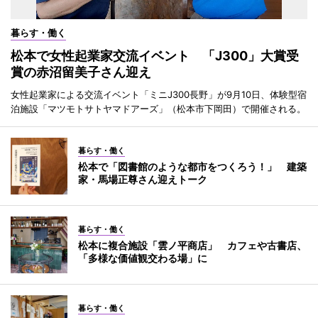
暮らす・働く
松本で女性起業家交流イベント 「J300」大賞受
賞の赤沼留美子さん迎え
女性起業家による交流イベント「ミニJ300長野」が9月10日、体験型宿
泊施設「マツモトサトヤマドアーズ」（松本市下岡田）で開催される。
暮らす・働く
松本で「図書館のような都市をつくろう！」 建築
家・馬場正尊さん迎えトーク
暮らす・働く
松本に複合施設「雲ノ平商店」 カフェや古書店、
「多様な価値観交わる場」に
暮らす・働く