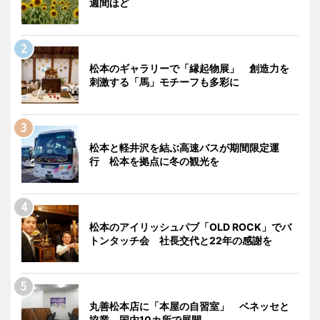
週間ほど
松本のギャラリーで「縁起物展」 創造力を
刺激する「馬」モチーフも多彩に
松本と軽井沢を結ぶ高速バスが期間限定運
行 松本を拠点に冬の観光を
松本のアイリッシュパブ「OLD ROCK」でバ
トンタッチ会 社長交代と22年の感謝を
丸善松本店に「本屋の自習室」 ベネッセと
協業、国内10カ所で展開