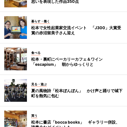
思いを表現した作品350点
暮らす・働く
松本で女性起業家交流イベント 「J300」大賞受
賞の赤沼留美子さん迎え
食べる
松本・裏町にベーカリーカフェ＆ワイン
「escapism」 朝からゆっくりと
見る・遊ぶ
夏の風物詩「松本ぼんぼん」 かけ声と踊りで城下
町を熱気に包む
買う
松本に書店「bocca books」 ギャラリー併設、