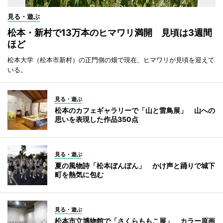
見る・遊ぶ
松本・新村で13万本のヒマワリ満開 見頃は3週間
ほど
松本大学（松本市新村）の正門側の畑で現在、ヒマワリが見頃を迎えて
いる。
見る・遊ぶ
松本のカフェギャラリーで「山と雷鳥展」 山への
思いを表現した作品350点
見る・遊ぶ
夏の風物詩「松本ぼんぼん」 かけ声と踊りで城下
町を熱気に包む
見る・遊ぶ
松本市立博物館で「さくらももこ展」 カラー原画