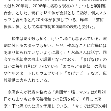
のは約20年前。2006年に名称を現在の「まつもと演劇連
合会」とした。現在は13団体が会員として登録、個人スタ
ッフも含めると約20団体が参加している。昨年、「芸術
振興団体」として松本市制100周年の表彰も受けた。
「松本は劇団数も多く、けいこ場にも恵まれている。演
劇に関わるスタッフも多い。ただ、残念なことに市民には
あまり知られていないように思う」と永高さんは話す。同
会でも認知度の向上が課題となっており、「まげなび」の
ほかに毎年11月に行われている「まつもと演劇祭」の告知
や昨年スタートしたウェブサイト「まげナビ！」など、広
報活動に力を入れている。
永高さんが代表を務める「劇団ザ？猿ロマン」は6月20
日からまつもと市民芸術館での公演を経て、8月には東
京・下北沢での公演を予定している。「今までは東京の劇