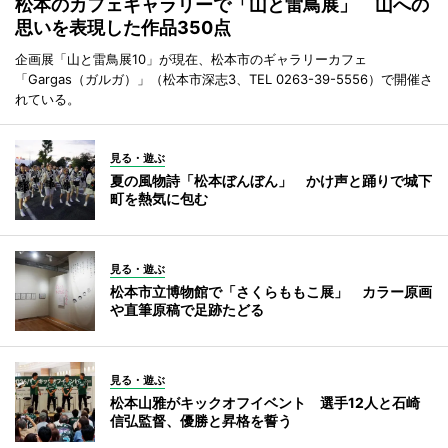
松本のカフェギャラリーで「山と雷鳥展」 山への
思いを表現した作品350点
企画展「山と雷鳥展10」が現在、松本市のギャラリーカフェ
「Gargas（ガルガ）」（松本市深志3、TEL 0263-39-5556）で開催さ
れている。
見る・遊ぶ
夏の風物詩「松本ぼんぼん」 かけ声と踊りで城下
町を熱気に包む
見る・遊ぶ
松本市立博物館で「さくらももこ展」 カラー原画
や直筆原稿で足跡たどる
見る・遊ぶ
松本山雅がキックオフイベント 選手12人と石崎
信弘監督、優勝と昇格を誓う