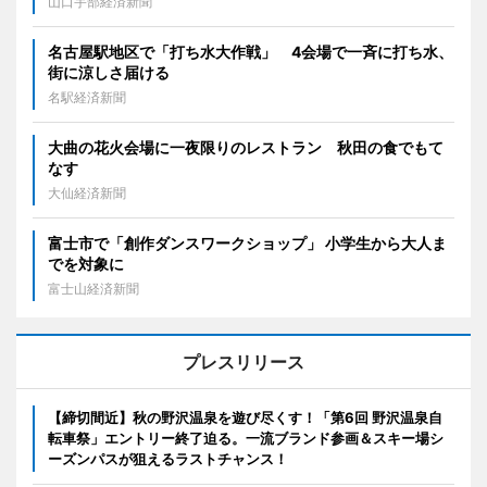
山口宇部経済新聞
名古屋駅地区で「打ち水大作戦」 4会場で一斉に打ち水、
街に涼しさ届ける
名駅経済新聞
大曲の花火会場に一夜限りのレストラン 秋田の食でもて
なす
大仙経済新聞
富士市で「創作ダンスワークショップ」 小学生から大人ま
でを対象に
富士山経済新聞
プレスリリース
【締切間近】秋の野沢温泉を遊び尽くす！「第6回 野沢温泉自
転車祭」エントリー終了迫る。一流ブランド参画＆スキー場シ
ーズンパスが狙えるラストチャンス！