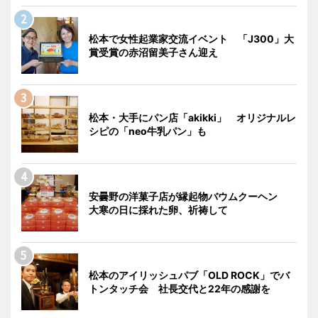
松本で女性起業家交流イベント 「J300」大
賞受賞の赤沼留美子さん迎え
松本・大手にパン店「akikki」 オリジナルレ
シピの「neo牛乳パン」も
安曇野の洋菓子店が縁起物バウムクーヘン
大寒の日に採れた卵、祈祷して
松本のアイリッシュパブ「OLD ROCK」でバ
トンタッチ会 社長交代と22年の感謝を