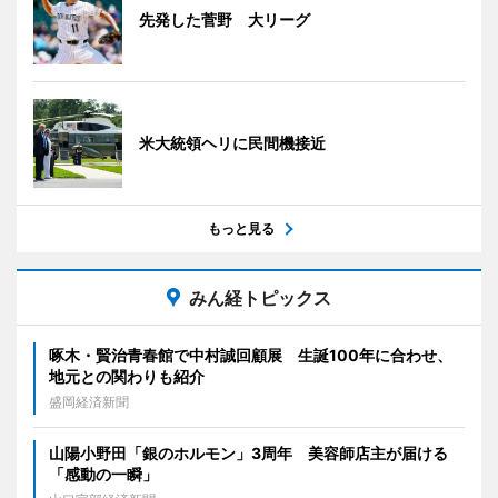
先発した菅野 大リーグ
米大統領ヘリに民間機接近
もっと見る
みん経トピックス
啄木・賢治青春館で中村誠回顧展 生誕100年に合わせ、
地元との関わりも紹介
盛岡経済新聞
山陽小野田「銀のホルモン」3周年 美容師店主が届ける
「感動の一瞬」