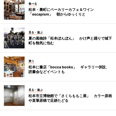
食べる
松本・裏町にベーカリーカフェ＆ワイン
「escapism」 朝からゆっくりと
見る・遊ぶ
夏の風物詩「松本ぼんぼん」 かけ声と踊りで城下
町を熱気に包む
買う
松本に書店「bocca books」 ギャラリー併設、
読書会などイベントも
見る・遊ぶ
松本市立博物館で「さくらももこ展」 カラー原画
や直筆原稿で足跡たどる