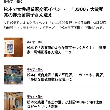
暮らす・働く
松本で女性起業家交流イベント 「J300」大賞受
賞の赤沼留美子さん迎え
女性起業家による交流イベント「ミニJ300長野」が9月10日、体験型宿
泊施設「マツモトサトヤマドアーズ」（松本市下岡田）で開催される。
暮らす・働く
松本で「図書館のような都市をつくろう！」 建築
家・馬場正尊さん迎えトーク
暮らす・働く
松本に複合施設「雲ノ平商店」 カフェや古書店、
「多様な価値観交わる場」に
暮らす・働く
松本の銭湯「富士の湯」が創業100年に向け改修
ロビーとサウナ新設