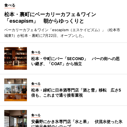
食べる
松本・裏町にベーカリーカフェ＆ワイン
「escapism」 朝からゆっくりと
ベーカリーカフェ＆ワイン「escapism（エスケイピズム）」（松本市
城東1）が松本・裏町に7月22日、オープンした。
食べる
松本・中町にバー「SECOND」 バーの街への思
い継ぎ、「COAT」から独立
食べる
松本・緑町に日本酒専門店「酒と雪」移転 広さ5
倍も、これまで通り接客重視
食べる
安曇野にかき氷専門店「水と果」 伏流水使った氷
に地元食材のシロップ