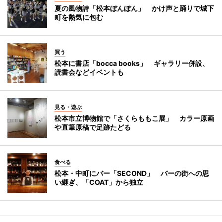
夏の風物詩「松本ぼんぼん」 かけ声と踊りで城下
町を熱気に包む
買う
松本に書店「bocca books」 ギャラリー併設、
読書会などイベントも
見る・遊ぶ
松本市立博物館で「さくらももこ展」 カラー原画
や直筆原稿で足跡たどる
食べる
松本・中町にバー「SECOND」 バーの街への思
い継ぎ、「COAT」から独立