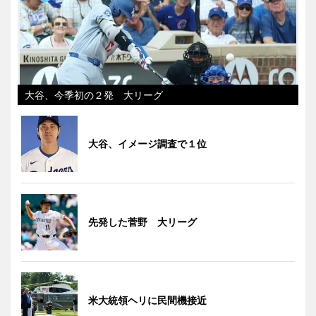
大谷、今季初の２発 大リーグ
大谷、イメージ調査で１位
先発した菅野 大リーグ
米大統領ヘリに民間機接近