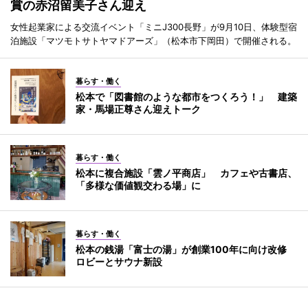
賞の赤沼留美子さん迎え
女性起業家による交流イベント「ミニJ300長野」が9月10日、体験型宿
泊施設「マツモトサトヤマドアーズ」（松本市下岡田）で開催される。
暮らす・働く
松本で「図書館のような都市をつくろう！」 建築
家・馬場正尊さん迎えトーク
暮らす・働く
松本に複合施設「雲ノ平商店」 カフェや古書店、
「多様な価値観交わる場」に
暮らす・働く
松本の銭湯「富士の湯」が創業100年に向け改修
ロビーとサウナ新設