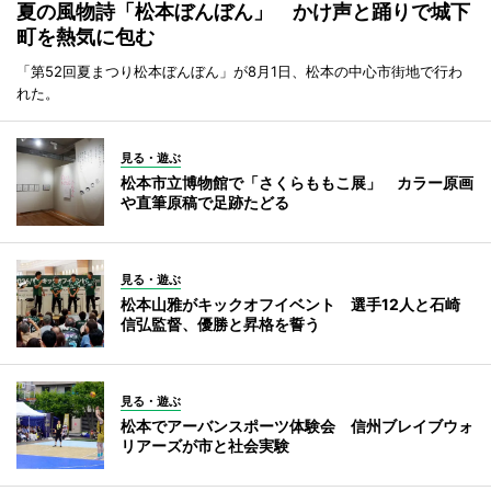
夏の風物詩「松本ぼんぼん」 かけ声と踊りで城下
町を熱気に包む
「第52回夏まつり松本ぼんぼん」が8月1日、松本の中心市街地で行わ
れた。
見る・遊ぶ
松本市立博物館で「さくらももこ展」 カラー原画
や直筆原稿で足跡たどる
見る・遊ぶ
松本山雅がキックオフイベント 選手12人と石崎
信弘監督、優勝と昇格を誓う
見る・遊ぶ
松本でアーバンスポーツ体験会 信州ブレイブウォ
リアーズが市と社会実験