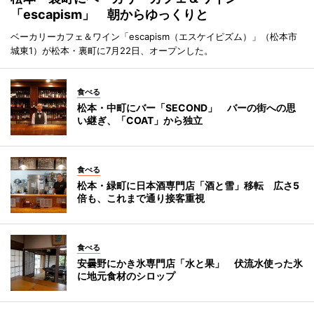
「escapism」 朝からゆっくりと
ベーカリーカフェ＆ワイン「escapism（エスケイピズム）」（松本市
城東1）が松本・裏町に7月22日、オープンした。
食べる
松本・中町にバー「SECOND」 バーの街への思
い継ぎ、「COAT」から独立
食べる
松本・緑町に日本酒専門店「酒と雪」移転 広さ5
倍も、これまで通り接客重視
食べる
安曇野にかき氷専門店「水と果」 伏流水使った氷
に地元食材のシロップ