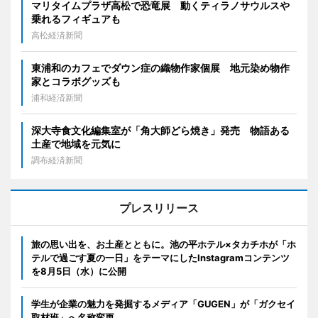
マリタイムプラザ高松で恐竜展 動くティラノサウルスや
乗れるフィギュアも
高松経済新聞
東浦和のカフェでダウン症の織物作家個展 地元染め物作
家とコラボグッズも
浦和経済新聞
深大寺食文化編集室が「角大師どら焼き」発売 物語ある
土産で地域を元気に
調布経済新聞
プレスリリース
旅の思い出を、お土産とともに。池の平ホテル×タカチホが「ホ
テルで過ごす夏の一日」をテーマにしたInstagramコンテンツ
を8月5日（水）に公開
学生が企業の魅力を発掘するメディア「GUGEN」が「ガクセイ
取材班」へ名称変更