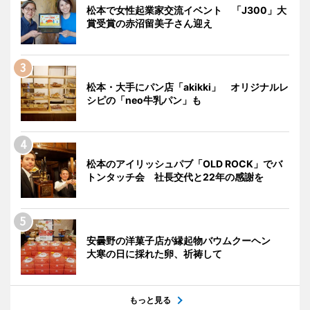
松本で女性起業家交流イベント 「J300」大
賞受賞の赤沼留美子さん迎え
松本・大手にパン店「akikki」 オリジナルレ
シピの「neo牛乳パン」も
松本のアイリッシュパブ「OLD ROCK」でバ
トンタッチ会 社長交代と22年の感謝を
安曇野の洋菓子店が縁起物バウムクーヘン
大寒の日に採れた卵、祈祷して
もっと見る