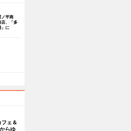
雲ノ平商
書店、「多
場」に
カフェ＆
朝からゆ