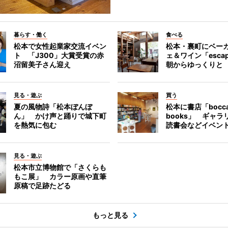
暮らす・働く
食べる
松本で女性起業家交流イベン
松本・裏町にベー
ト 「J300」大賞受賞の赤
ェ＆ワイン「esca
沼留美子さん迎え
朝からゆっくりと
見る・遊ぶ
買う
夏の風物詩「松本ぼんぼ
松本に書店「bocc
ん」 かけ声と踊りで城下町
books」 ギャ
を熱気に包む
読書会などイベン
見る・遊ぶ
松本市立博物館で「さくらも
もこ展」 カラー原画や直筆
原稿で足跡たどる
もっと見る