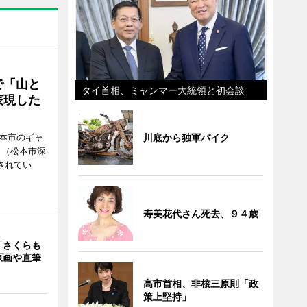
で「山と
タイ首相、ミャンマー大統領と初会談
表現した
川底から独軍バイク
松本市のギャ
」（松本市深
催されてい
寿美花代さん死去、９４歳
「さくらも
原画や直筆
高市首相、非核三原則「政
策上堅持」