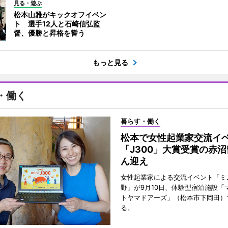
見る・遊ぶ
松本山雅がキックオフイベン
ト 選手12人と石崎信弘監
督、優勝と昇格を誓う
もっと見る
・働く
暮らす・働く
松本で女性起業家交流
「J300」大賞受賞の赤
ん迎え
女性起業家による交流イベント「ミニ
野」が9月10日、体験型宿泊施設「
トヤマドアーズ」（松本市下岡田）
る。