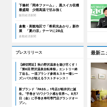
下條村「岡本ファーム」、黒スイカ収穫
最盛期 少雨高温で甘み強く
飯田経済新聞
倉敷・美観地区で「希莉光あかり」新作
展 「夏の涼」テーマに28点
倉敷経済新聞
プレスリリース
最新ニ
【締切間近】秋の野沢温泉を遊び尽くす！
「第6回 野沢温泉自転車祭」エントリー終
了迫る。一流ブランド参画＆スキー場シー
ズンパスが狙えるラストチャンス！
新ブランド「PASS.」1号店が軽井沢に誕
生。“手巻き”のワクワク感を世界へ。8月7
日（金）に手巻き寿司専門店グランドオー
プン。