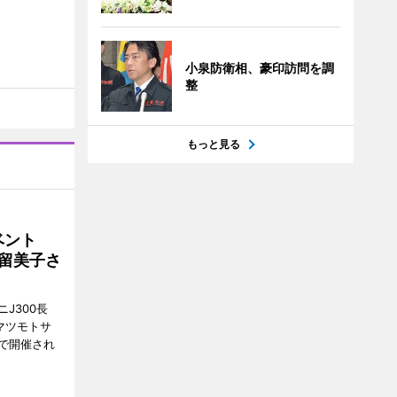
小泉防衛相、豪印訪問を調
整
もっと見る
イベント
沼留美子さ
J300長
マツモトサ
で開催され