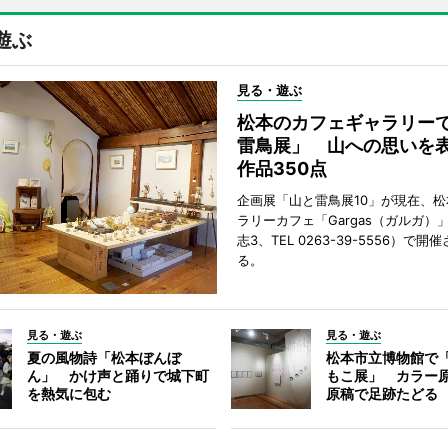
遊ぶ
見る・遊ぶ
松本のカフェギャラリー
雷鳥展」 山への思いを
作品350点
企画展「山と雷鳥展10」が現在、
ラリーカフェ「Gargas（ガルガ）
志3、TEL 0263-39-5556）で開
る。
見る・遊ぶ
見る・遊ぶ
夏の風物詩「松本ぼんぼ
松本市立博物館で
ん」 かけ声と踊りで城下町
もこ展」 カラー
を熱気に包む
原稿で足跡たどる