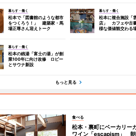
暮らす・働く
暮らす・働く
松本で「図書館のような都市
松本に複合施設「
をつくろう！」 建築家・馬
店」 カフェや古
場正尊さん迎えトーク
様な価値観交わる
暮らす・働く
松本の銭湯「富士の湯」が創
業100年に向け改修 ロビー
とサウナ新設
もっと見る
食べる
松本・裏町にベーカリー
ワイン「escapism」 