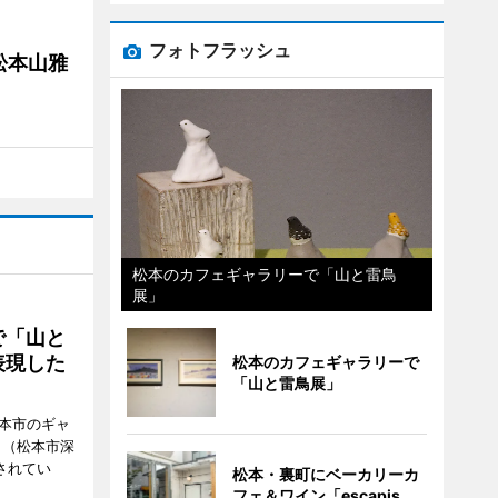
フォトフラッシュ
松本山雅
松本のカフェギャラリーで「山と雷鳥
展」
で「山と
表現した
松本のカフェギャラリーで
「山と雷鳥展」
松本市のギャ
」（松本市深
催されてい
松本・裏町にベーカリーカ
フェ＆ワイン「escapis