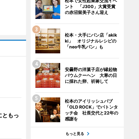
松本で女性起業家交流イベ
ント 「J300」大賞受賞
の赤沼留美子さん迎え
松本・大手にパン店「akik
ki」 オリジナルレシピの
「neo牛乳パン」も
安曇野の洋菓子店が縁起物
バウムクーヘン 大寒の日
」
に採れた卵、祈祷して
松本のアイリッシュパブ
「OLD ROCK」でバトンタ
ッチ会 社長交代と22年の
にともっ
感謝を
もっと見る