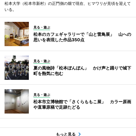
松本大学（松本市新村）の正門側の畑で現在、ヒマワリが見頃を迎えて
いる。
見る・遊ぶ
松本のカフェギャラリーで「山と雷鳥展」 山への
思いを表現した作品350点
見る・遊ぶ
夏の風物詩「松本ぼんぼん」 かけ声と踊りで城下
町を熱気に包む
見る・遊ぶ
松本市立博物館で「さくらももこ展」 カラー原画
や直筆原稿で足跡たどる
もっと見る