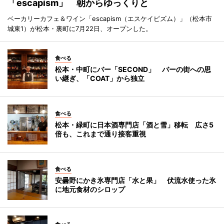
「escapism」 朝からゆっくりと
ベーカリーカフェ＆ワイン「escapism（エスケイピズム）」（松本市
城東1）が松本・裏町に7月22日、オープンした。
食べる
松本・中町にバー「SECOND」 バーの街への思
い継ぎ、「COAT」から独立
食べる
松本・緑町に日本酒専門店「酒と雪」移転 広さ5
倍も、これまで通り接客重視
食べる
安曇野にかき氷専門店「水と果」 伏流水使った氷
に地元食材のシロップ