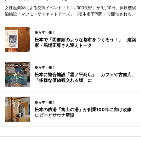
女性起業家による交流イベント「ミニJ300長野」が9月10日、体験型宿
泊施設「マツモトサトヤマドアーズ」（松本市下岡田）で開催される。
暮らす・働く
松本で「図書館のような都市をつくろう！」 建築
家・馬場正尊さん迎えトーク
暮らす・働く
松本に複合施設「雲ノ平商店」 カフェや古書店、
「多様な価値観交わる場」に
暮らす・働く
松本の銭湯「富士の湯」が創業100年に向け改修
ロビーとサウナ新設