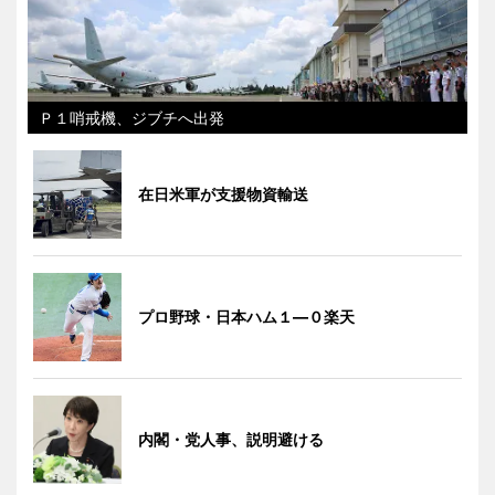
Ｐ１哨戒機、ジブチへ出発
在日米軍が支援物資輸送
プロ野球・日本ハム１―０楽天
内閣・党人事、説明避ける