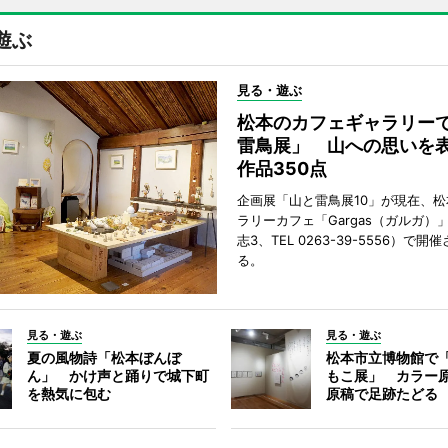
遊ぶ
見る・遊ぶ
松本のカフェギャラリー
雷鳥展」 山への思いを
作品350点
企画展「山と雷鳥展10」が現在、
ラリーカフェ「Gargas（ガルガ）
志3、TEL 0263-39-5556）で開
る。
見る・遊ぶ
見る・遊ぶ
夏の風物詩「松本ぼんぼ
松本市立博物館で
ん」 かけ声と踊りで城下町
もこ展」 カラー
を熱気に包む
原稿で足跡たどる