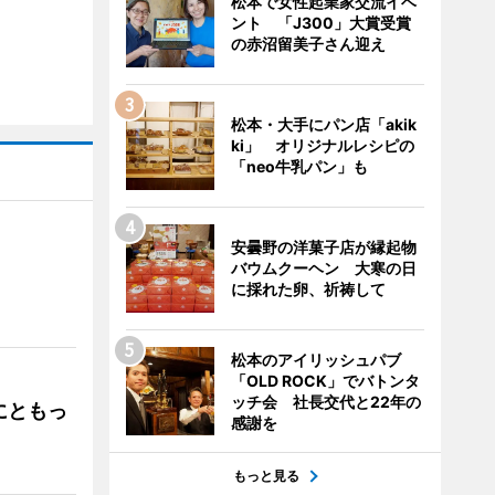
松本で女性起業家交流イベ
ント 「J300」大賞受賞
の赤沼留美子さん迎え
松本・大手にパン店「akik
ki」 オリジナルレシピの
「neo牛乳パン」も
安曇野の洋菓子店が縁起物
バウムクーヘン 大寒の日
」
に採れた卵、祈祷して
松本のアイリッシュパブ
「OLD ROCK」でバトンタ
ッチ会 社長交代と22年の
にともっ
感謝を
もっと見る