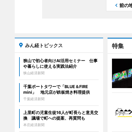
前の
みん経トピックス
特集
狭山で初心者向けAI活用セミナー 仕事
や暮らしに使える実践法紹介
狭山経済新聞
千葉ポートタワーで「BLUE＆FIRE
mini」 地元店が鉄板焼き料理提供
千葉経済新聞
上里町の児童生徒16人が町長らと意見交
換 議場で町への提案、再質問も
本庄経済新聞