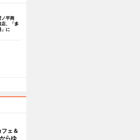
雲ノ平商
書店、「多
場」に
カフェ＆
朝からゆ