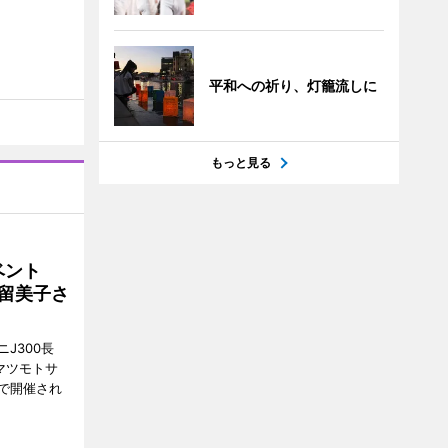
平和への祈り、灯籠流しに
もっと見る
イベント
沼留美子さ
J300長
マツモトサ
で開催され