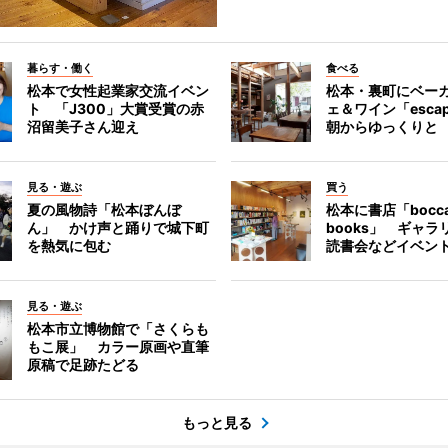
暮らす・働く
食べる
松本で女性起業家交流イベン
松本・裏町にベー
ト 「J300」大賞受賞の赤
ェ＆ワイン「esca
沼留美子さん迎え
朝からゆっくりと
見る・遊ぶ
買う
夏の風物詩「松本ぼんぼ
松本に書店「bocc
ん」 かけ声と踊りで城下町
books」 ギャ
を熱気に包む
読書会などイベン
見る・遊ぶ
松本市立博物館で「さくらも
もこ展」 カラー原画や直筆
原稿で足跡たどる
もっと見る