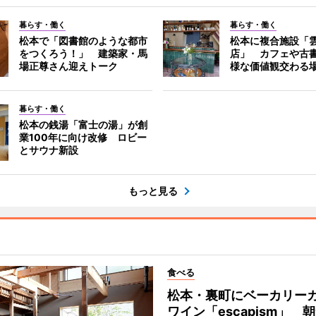
暮らす・働く
暮らす・働く
松本で「図書館のような都市
松本に複合施設「
をつくろう！」 建築家・馬
店」 カフェや古
場正尊さん迎えトーク
様な価値観交わる
暮らす・働く
松本の銭湯「富士の湯」が創
業100年に向け改修 ロビー
とサウナ新設
もっと見る
食べる
松本・裏町にベーカリー
ワイン「escapism」 