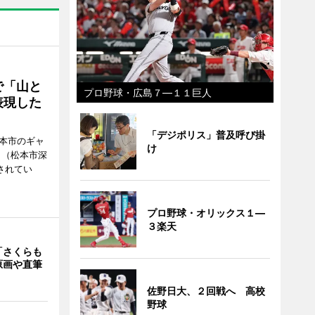
で「山と
プロ野球・広島７―１１巨人
表現した
「デジポリス」普及呼び掛
松本市のギャ
け
」（松本市深
催されてい
プロ野球・オリックス１―
３楽天
「さくらも
原画や直筆
佐野日大、２回戦へ 高校
野球