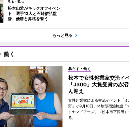
見る・遊ぶ
松本山雅がキックオフイベン
ト 選手12人と石崎信弘監
督、優勝と昇格を誓う
もっと見る
・働く
暮らす・働く
松本で女性起業家交流
「J300」大賞受賞の赤
ん迎え
女性起業家による交流イベント「ミニ
野」が9月10日、体験型宿泊施設「
トヤマドアーズ」（松本市下岡田）
る。