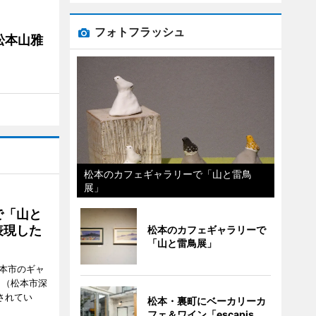
フォトフラッシュ
松本山雅
松本のカフェギャラリーで「山と雷鳥
展」
で「山と
表現した
松本のカフェギャラリーで
「山と雷鳥展」
松本市のギャ
」（松本市深
催されてい
松本・裏町にベーカリーカ
フェ＆ワイン「escapis