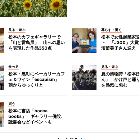
見る・遊ぶ
暮らす・働く
松本のカフェギャラリーで
松本で女性起業家
「山と雷鳥展」 山への思い
ト 「J300」大
を表現した作品350点
沼留美子さん迎え
食べる
見る・遊ぶ
松本・裏町にベーカリーカフ
夏の風物詩「松本
ェ＆ワイン「escapism」
ん」 かけ声と踊
朝からゆっくりと
を熱気に包む
買う
松本に書店「bocca
books」 ギャラリー併設、
読書会などイベントも