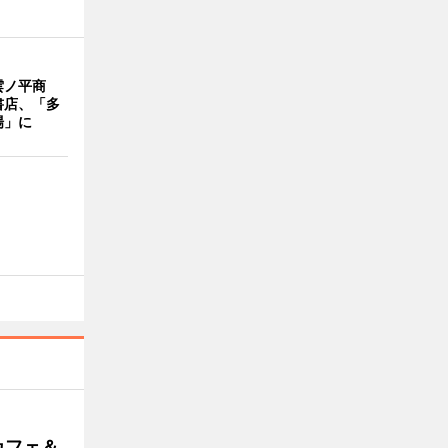
雲ノ平商
書店、「多
場」に
カフェ＆