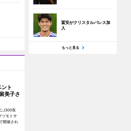
冨安がクリスタルパレス加
入
もっと見る
イベント
沼留美子さ
J300長
マツモトサ
で開催され