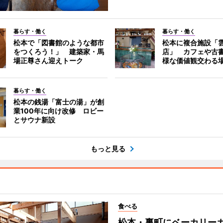
暮らす・働く
暮らす・働く
松本で「図書館のような都市
松本に複合施設「
をつくろう！」 建築家・馬
店」 カフェや古
場正尊さん迎えトーク
様な価値観交わる
暮らす・働く
松本の銭湯「富士の湯」が創
業100年に向け改修 ロビー
とサウナ新設
もっと見る
食べる
松本・裏町にベーカリー