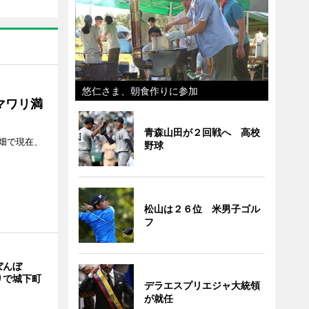
悠仁さま、朝食作りに参加
マワリ満
青森山田が２回戦へ 高校
畑で現在、
野球
松山は２６位 米男子ゴル
フ
ぼんぼ
りで城下町
デラエスプリエジャ大統領
が就任