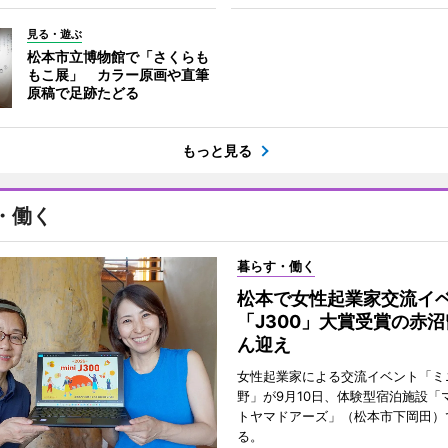
見る・遊ぶ
松本市立博物館で「さくらも
もこ展」 カラー原画や直筆
原稿で足跡たどる
もっと見る
・働く
暮らす・働く
松本で女性起業家交流
「J300」大賞受賞の赤
ん迎え
女性起業家による交流イベント「ミニ
野」が9月10日、体験型宿泊施設「
トヤマドアーズ」（松本市下岡田）
る。