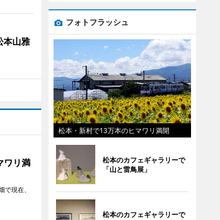
フォトフラッシュ
松本山雅
松本・新村で13万本のヒマワリ満開
松本のカフェギャラリーで
マワリ満
「山と雷鳥展」
畑で現在、
松本のカフェギャラリーで