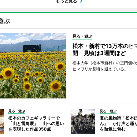
もっと見る
遊ぶ
見る・遊ぶ
松本・新村で13万本のヒ
開 見頃は3週間ほど
松本大学（松本市新村）の正門側の
ヒマワリが見頃を迎えている。
見る・遊ぶ
見る・遊ぶ
松本のカフェギャラリーで
夏の風物詩「松本
「山と雷鳥展」 山への思い
ん」 かけ声と踊
を表現した作品350点
を熱気に包む