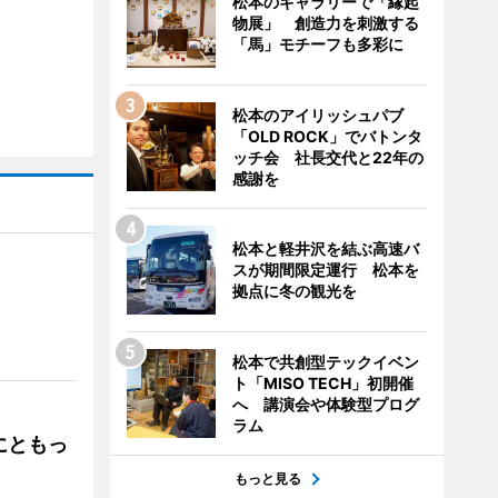
松本のギャラリーで「縁起
物展」 創造力を刺激する
「馬」モチーフも多彩に
松本のアイリッシュパブ
「OLD ROCK」でバトンタ
ッチ会 社長交代と22年の
感謝を
松本と軽井沢を結ぶ高速バ
スが期間限定運行 松本を
拠点に冬の観光を
」
松本で共創型テックイベン
ト「MISO TECH」初開催
へ 講演会や体験型プログ
ラム
にともっ
もっと見る