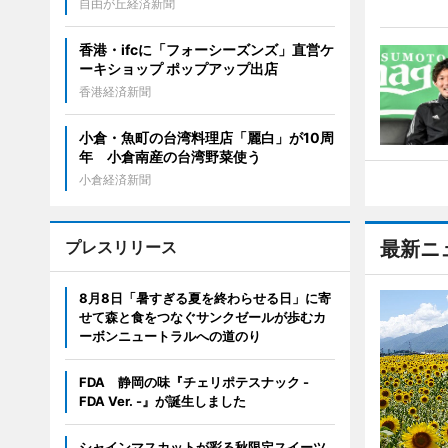
自由が丘経済新聞
香港・ifcに「フォーシーズンズ」直営ケ
ーキショップ ポップアップ出店
香港経済新聞
小倉・魚町の台湾料理店「麗白」が10周
年 小倉南産の台湾野菜使う
小倉経済新聞
プレスリリース
最新ニ
8月8日「暑すぎる夏を終わらせる日」に寄
せて森と食をつなぐサンクゼールが歩むカ
ーボンニュートラルへの道のり
FDA 静岡の味『チェリポテスナック -
FDA Ver. -』が誕生しました
シャインマスカットが彩る秋限定スイーツ