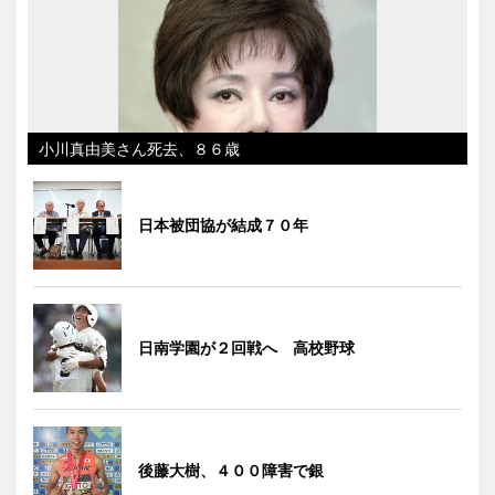
小川真由美さん死去、８６歳
日本被団協が結成７０年
日南学園が２回戦へ 高校野球
後藤大樹、４００障害で銀