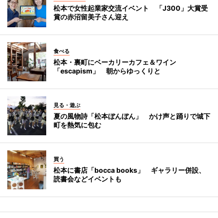
松本で女性起業家交流イベント 「J300」大賞受
賞の赤沼留美子さん迎え
食べる
松本・裏町にベーカリーカフェ＆ワイン
「escapism」 朝からゆっくりと
見る・遊ぶ
夏の風物詩「松本ぼんぼん」 かけ声と踊りで城下
町を熱気に包む
買う
松本に書店「bocca books」 ギャラリー併設、
読書会などイベントも