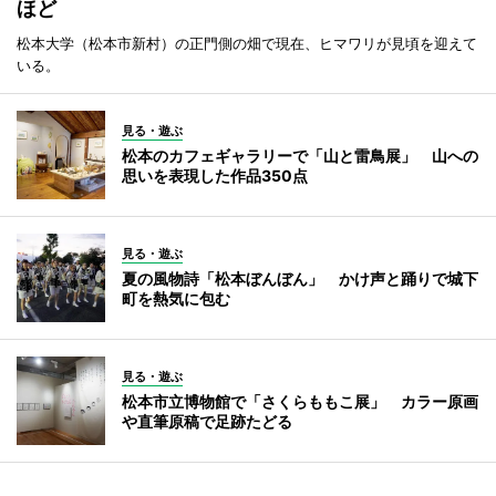
ほど
松本大学（松本市新村）の正門側の畑で現在、ヒマワリが見頃を迎えて
いる。
見る・遊ぶ
松本のカフェギャラリーで「山と雷鳥展」 山への
思いを表現した作品350点
見る・遊ぶ
夏の風物詩「松本ぼんぼん」 かけ声と踊りで城下
町を熱気に包む
見る・遊ぶ
松本市立博物館で「さくらももこ展」 カラー原画
や直筆原稿で足跡たどる