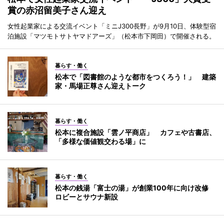
賞の赤沼留美子さん迎え
女性起業家による交流イベント「ミニJ300長野」が9月10日、体験型宿
泊施設「マツモトサトヤマドアーズ」（松本市下岡田）で開催される。
暮らす・働く
松本で「図書館のような都市をつくろう！」 建築
家・馬場正尊さん迎えトーク
暮らす・働く
松本に複合施設「雲ノ平商店」 カフェや古書店、
「多様な価値観交わる場」に
暮らす・働く
松本の銭湯「富士の湯」が創業100年に向け改修
ロビーとサウナ新設