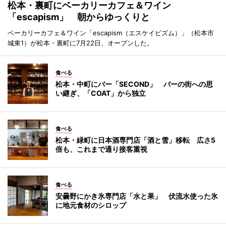
松本・裏町にベーカリーカフェ＆ワイン
「escapism」 朝からゆっくりと
ベーカリーカフェ＆ワイン「escapism（エスケイピズム）」（松本市
城東1）が松本・裏町に7月22日、オープンした。
食べる
松本・中町にバー「SECOND」 バーの街への思
い継ぎ、「COAT」から独立
食べる
松本・緑町に日本酒専門店「酒と雪」移転 広さ5
倍も、これまで通り接客重視
食べる
安曇野にかき氷専門店「水と果」 伏流水使った氷
に地元食材のシロップ