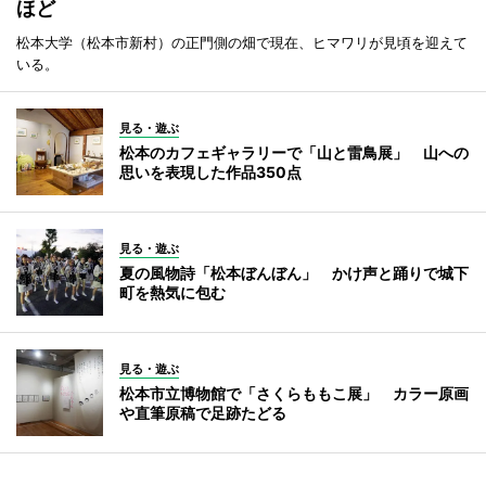
ほど
松本大学（松本市新村）の正門側の畑で現在、ヒマワリが見頃を迎えて
いる。
見る・遊ぶ
松本のカフェギャラリーで「山と雷鳥展」 山への
思いを表現した作品350点
見る・遊ぶ
夏の風物詩「松本ぼんぼん」 かけ声と踊りで城下
町を熱気に包む
見る・遊ぶ
松本市立博物館で「さくらももこ展」 カラー原画
や直筆原稿で足跡たどる