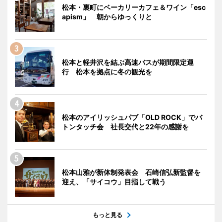
松本・裏町にベーカリーカフェ＆ワイン「esc
apism」 朝からゆっくりと
松本と軽井沢を結ぶ高速バスが期間限定運
行 松本を拠点に冬の観光を
松本のアイリッシュパブ「OLD ROCK」でバ
トンタッチ会 社長交代と22年の感謝を
松本山雅が新体制発表会 石崎信弘新監督を
迎え、「サイコウ」目指して戦う
もっと見る