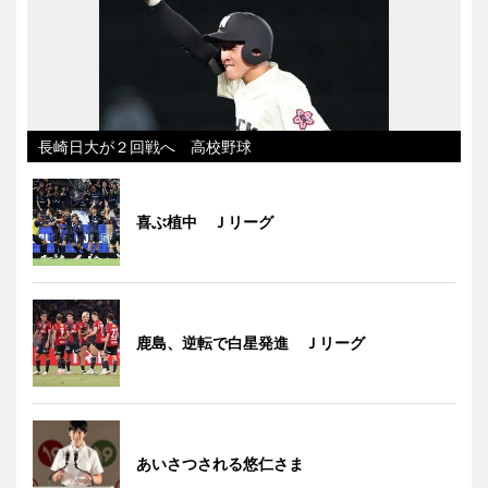
長崎日大が２回戦へ 高校野球
喜ぶ植中 Ｊリーグ
鹿島、逆転で白星発進 Ｊリーグ
あいさつされる悠仁さま