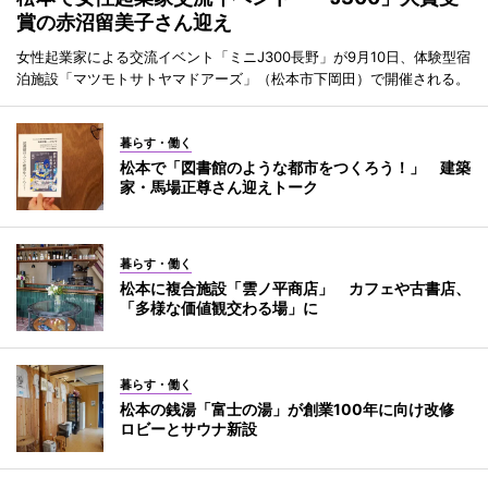
賞の赤沼留美子さん迎え
女性起業家による交流イベント「ミニJ300長野」が9月10日、体験型宿
泊施設「マツモトサトヤマドアーズ」（松本市下岡田）で開催される。
暮らす・働く
松本で「図書館のような都市をつくろう！」 建築
家・馬場正尊さん迎えトーク
暮らす・働く
松本に複合施設「雲ノ平商店」 カフェや古書店、
「多様な価値観交わる場」に
暮らす・働く
松本の銭湯「富士の湯」が創業100年に向け改修
ロビーとサウナ新設