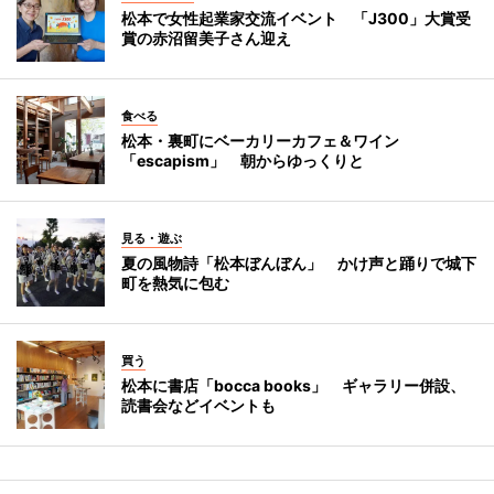
松本で女性起業家交流イベント 「J300」大賞受
賞の赤沼留美子さん迎え
食べる
松本・裏町にベーカリーカフェ＆ワイン
「escapism」 朝からゆっくりと
見る・遊ぶ
夏の風物詩「松本ぼんぼん」 かけ声と踊りで城下
町を熱気に包む
買う
松本に書店「bocca books」 ギャラリー併設、
読書会などイベントも