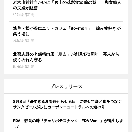
岩木山神社向かいに「お山の花彩食堂 龍の憩」 和食職人
の夫婦が経営
弘前経済新聞
浅草・松が谷にニットカフェ「ito-mori」 編み物好きが
集う場に
浅草経済新聞
北習志野の老舗精肉店「鳥吉」が創業170周年 幕末から
続くのれん守る
船橋経済新聞
プレスリリース
8月8日「暑すぎる夏を終わらせる日」に寄せて森と食をつなぐ
サンクゼールが歩むカーボンニュートラルへの道のり
FDA 静岡の味『チェリポテスナック - FDA Ver. -』が誕生しま
した