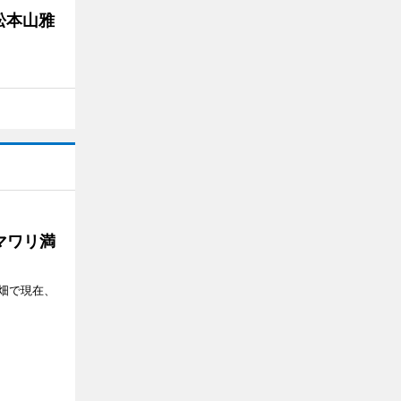
松本山雅
マワリ満
畑で現在、