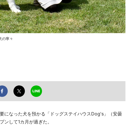
犬の寧々
になった犬を預かる「ドッグステイハウスDog's」（安曇
プンして1カ月が過ぎた。