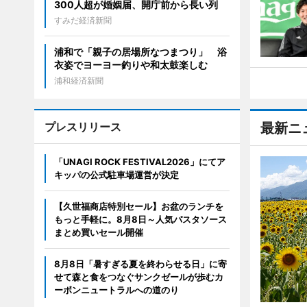
300人超が婚姻届、開庁前から長い列
すみだ経済新聞
浦和で「親子の居場所なつまつり」 浴
衣姿でヨーヨー釣りや和太鼓楽しむ
浦和経済新聞
プレスリリース
最新ニ
「UNAGI ROCK FESTIVAL2026」にてア
キッパの公式駐車場運営が決定
【久世福商店特別セール】お盆のランチを
もっと手軽に。8月8日～人気パスタソース
まとめ買いセール開催
8月8日「暑すぎる夏を終わらせる日」に寄
せて森と食をつなぐサンクゼールが歩むカ
ーボンニュートラルへの道のり