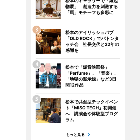
松本のギャラリーで「縁起
物展」 創造力を刺激する
「馬」モチーフも多彩に
松本のアイリッシュパブ
「OLD ROCK」でバトンタ
ッチ会 社長交代と22年の
感謝を
松本で「爆音映画祭」
「Perfume」、「音楽」、
「地獄の黙示録」など3日
間12作品
松本で共創型テックイベン
ト「MISO TECH」初開催
へ 講演会や体験型プログ
ラム
もっと見る