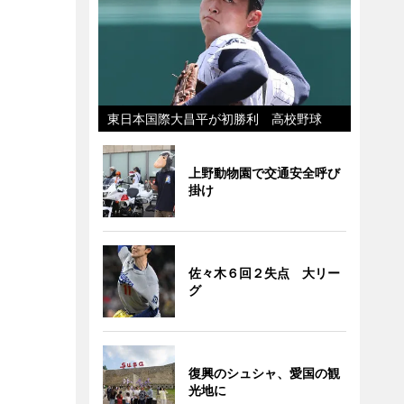
東日本国際大昌平が初勝利 高校野球
上野動物園で交通安全呼び
掛け
佐々木６回２失点 大リー
グ
復興のシュシャ、愛国の観
光地に