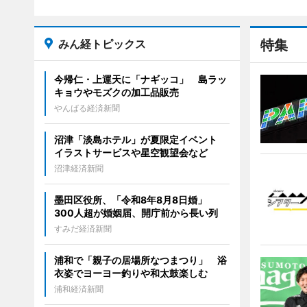
みん経トピックス
特集
今帰仁・上運天に「ナギッコ」 島ラッ
キョウやモズクの加工品販売
やんばる経済新聞
沼津「淡島ホテル」が夏限定イベント
イラストサービスや星空観望会など
沼津経済新聞
墨田区役所、「令和8年8月8日婚」
300人超が婚姻届、開庁前から長い列
すみだ経済新聞
浦和で「親子の居場所なつまつり」 浴
衣姿でヨーヨー釣りや和太鼓楽しむ
浦和経済新聞