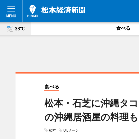
食べる
33°C
食べる
松本・石芝に沖縄タコス
の沖縄居酒屋の料理も
松本
UIJターン