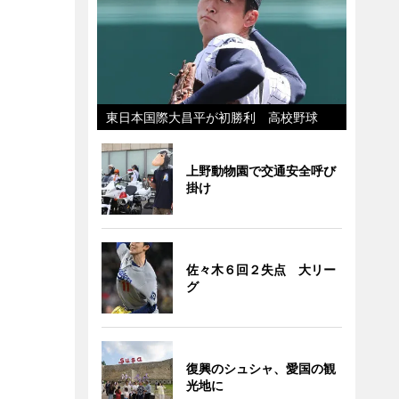
東日本国際大昌平が初勝利 高校野球
上野動物園で交通安全呼び
掛け
佐々木６回２失点 大リー
グ
復興のシュシャ、愛国の観
光地に