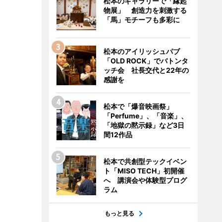
松本のギャラリーで「縁起
物展」 創造力を刺激する
「馬」モチーフも多彩に
松本のアイリッシュパブ
「OLD ROCK」でバトンタ
ッチ会 社長交代と22年の
感謝を
松本で「爆音映画祭」
「Perfume」、「音楽」、
「地獄の黙示録」など3日
間12作品
松本で共創型テックイベン
ト「MISO TECH」初開催
へ 講演会や体験型プログ
ラム
もっと見る