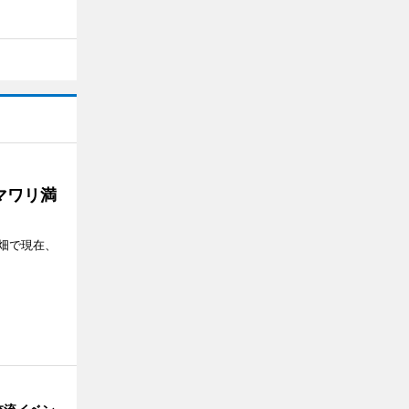
マワリ満
畑で現在、