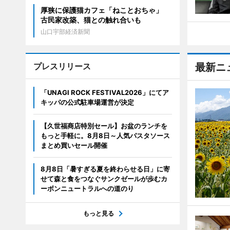
厚狭に保護猫カフェ「ねことおちゃ」
古民家改築、猫との触れ合いも
山口宇部経済新聞
プレスリリース
最新ニ
「UNAGI ROCK FESTIVAL2026」にてア
キッパの公式駐車場運営が決定
【久世福商店特別セール】お盆のランチを
もっと手軽に。8月8日～人気パスタソース
まとめ買いセール開催
8月8日「暑すぎる夏を終わらせる日」に寄
せて森と食をつなぐサンクゼールが歩むカ
ーボンニュートラルへの道のり
もっと見る