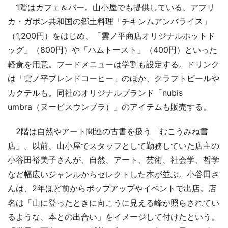
1階はカフェ＆バー。山小屋でも提供している、アフリ
カ・ガボン共和国の郷土料理「チキンムアンバライス」
（1,200円）をはじめ、「雲ノ平商店オリジナルホットド
ッグ」（800円）や「ハムトースト」（400円）といった
軽食を用意。フードメニューは学割も設定する。ドリンク
は「雲ノ平ブレンドコーヒー」のほか、クラフトビールや
カクテルも。同社のオリジナルブランド「nubis
umbra（ヌービスウンブラ）」のアイテムも販売する。
2階は自然やアート関連の古書を扱う「むこうみね書
店」。以前、山小屋でスタッフとして勤務していた店主の
小谷田裕美子さんが、自然、アート、芸術、社会学、哲学
など幅広いジャンルからセレクトした本が並ぶ。小谷田さ
んは、2年ほど前からポップアップやイベントで出店。店
名は「山に登ったときに向こうに見える峰が照らされてい
るような、本との出合い」をイメージして付けたという。