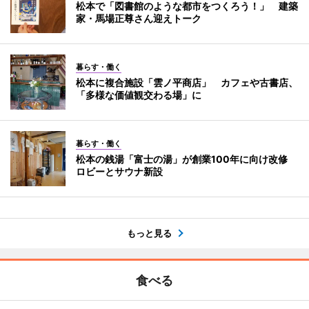
松本で「図書館のような都市をつくろう！」 建築
家・馬場正尊さん迎えトーク
暮らす・働く
松本に複合施設「雲ノ平商店」 カフェや古書店、
「多様な価値観交わる場」に
暮らす・働く
松本の銭湯「富士の湯」が創業100年に向け改修
ロビーとサウナ新設
もっと見る
食べる