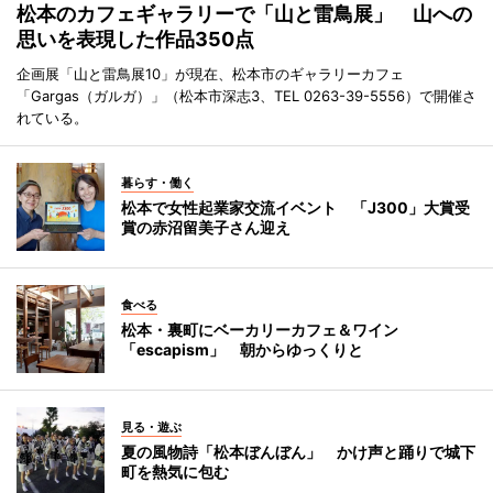
松本のカフェギャラリーで「山と雷鳥展」 山への
思いを表現した作品350点
企画展「山と雷鳥展10」が現在、松本市のギャラリーカフェ
「Gargas（ガルガ）」（松本市深志3、TEL 0263-39-5556）で開催さ
れている。
暮らす・働く
松本で女性起業家交流イベント 「J300」大賞受
賞の赤沼留美子さん迎え
食べる
松本・裏町にベーカリーカフェ＆ワイン
「escapism」 朝からゆっくりと
見る・遊ぶ
夏の風物詩「松本ぼんぼん」 かけ声と踊りで城下
町を熱気に包む