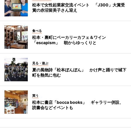
松本で女性起業家交流イベント 「J300」大賞受
賞の赤沼留美子さん迎え
食べる
松本・裏町にベーカリーカフェ＆ワイン
「escapism」 朝からゆっくりと
見る・遊ぶ
夏の風物詩「松本ぼんぼん」 かけ声と踊りで城下
町を熱気に包む
買う
松本に書店「bocca books」 ギャラリー併設、
読書会などイベントも