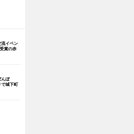
交流イベン
賞受賞の赤
ぼんぼ
りで城下町