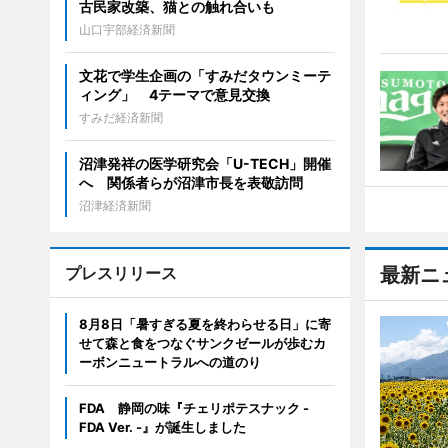
古民家改築、猫との触れ合いも
山口宇部経済新聞
文花で学生企画の「すみだタウンミーテ
ィング」 4テーマで意見交換
すみだ経済新聞
沼津発祥の医学研究会「U-TECH」開催
へ 関係者らが沼津市長を表敬訪問
沼津経済新聞
プレスリリース
最新ニ
8月8日「暑すぎる夏を終わらせる日」に寄
せて森と食をつなぐサンクゼールが歩むカ
ーボンニュートラルへの道のり
FDA 静岡の味『チェリポテスナック -
FDA Ver. -』が誕生しました