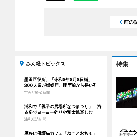
前の
みん経トピックス
特集
墨田区役所、「令和8年8月8日婚」
300人超が婚姻届、開庁前から長い列
すみだ経済新聞
浦和で「親子の居場所なつまつり」 浴
衣姿でヨーヨー釣りや和太鼓楽しむ
浦和経済新聞
厚狭に保護猫カフェ「ねことおちゃ」