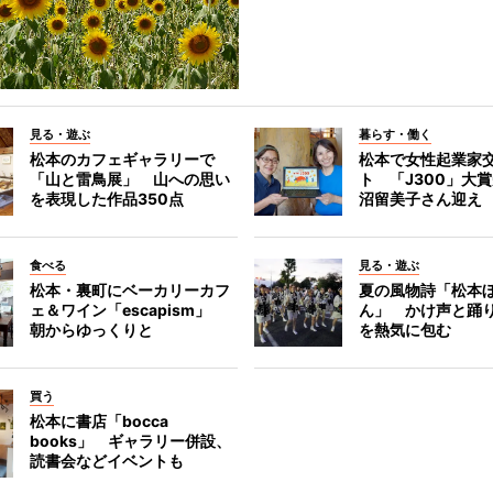
見る・遊ぶ
暮らす・働く
松本のカフェギャラリーで
松本で女性起業家
「山と雷鳥展」 山への思い
ト 「J300」大
を表現した作品350点
沼留美子さん迎え
食べる
見る・遊ぶ
松本・裏町にベーカリーカフ
夏の風物詩「松本
ェ＆ワイン「escapism」
ん」 かけ声と踊
朝からゆっくりと
を熱気に包む
買う
松本に書店「bocca
books」 ギャラリー併設、
読書会などイベントも