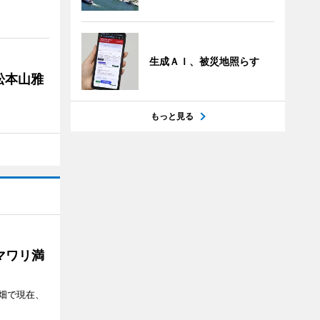
生成ＡＩ、被災地照らす
松本山雅
もっと見る
マワリ満
畑で現在、