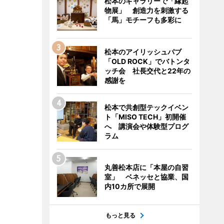
松本のギャラリーで「縁起
物展」 創造力を刺激する
「馬」モチーフも多彩に
松本のアイリッシュパブ
「OLD ROCK」でバトンタ
ッチ会 社長交代と22年の
感謝を
松本で共創型テックイベン
ト「MISO TECH」初開催
へ 講演会や体験型プログ
ラム
丸善松本店に「本屋の自習
室」 ベネッセと協業、国
内10カ所で展開
もっと見る