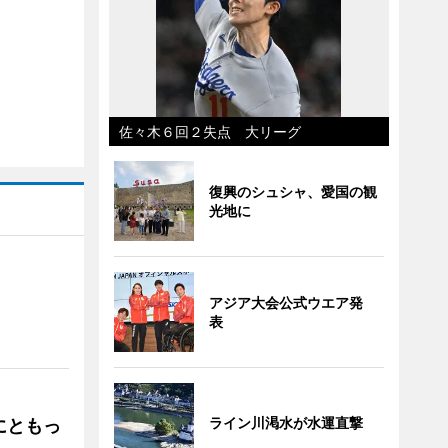
佐々木６回２失点 大リーグ
復興のシュシャ、愛国の観
光地に
アジア大会公式ウエア発
」
表
ライン川渇水が水運直撃
にともっ