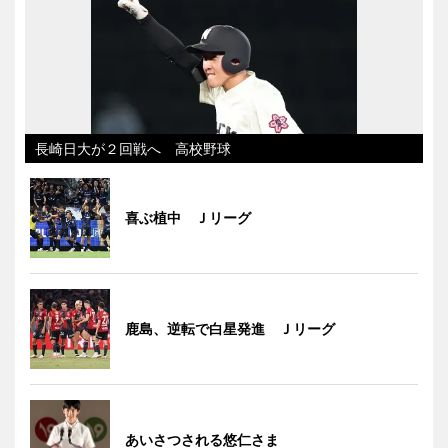
長崎日大が２回戦へ 高校野球
喜ぶ植中 Ｊリーグ
鹿島、逆転で白星発進 Ｊリーグ
あいさつされる悠仁さま