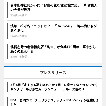
岩木山神社向かいに「お山の花彩食堂 龍の憩」 和食職人
の夫婦が経営
弘前経済新聞
浅草・松が谷にニットカフェ「ito-mori」 編み物好きが
集う場に
浅草経済新聞
北習志野の老舗精肉店「鳥吉」が創業170周年 幕末から
続くのれん守る
船橋経済新聞
プレスリリース
8月8日「暑すぎる夏を終わらせる日」に寄せて森と食をつなぐ
サンクゼールが歩むカーボンニュートラルへの道のり
FDA 静岡の味『チェリポテスナック - FDA Ver. -』が誕生しま
した