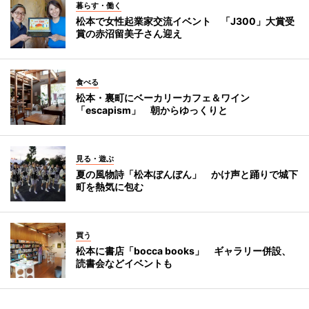
暮らす・働く
松本で女性起業家交流イベント 「J300」大賞受
賞の赤沼留美子さん迎え
食べる
松本・裏町にベーカリーカフェ＆ワイン
「escapism」 朝からゆっくりと
見る・遊ぶ
夏の風物詩「松本ぼんぼん」 かけ声と踊りで城下
町を熱気に包む
買う
松本に書店「bocca books」 ギャラリー併設、
読書会などイベントも