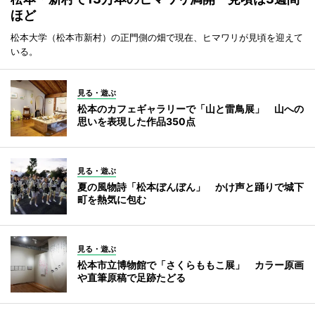
ほど
松本大学（松本市新村）の正門側の畑で現在、ヒマワリが見頃を迎えて
いる。
見る・遊ぶ
松本のカフェギャラリーで「山と雷鳥展」 山への
思いを表現した作品350点
見る・遊ぶ
夏の風物詩「松本ぼんぼん」 かけ声と踊りで城下
町を熱気に包む
見る・遊ぶ
松本市立博物館で「さくらももこ展」 カラー原画
や直筆原稿で足跡たどる