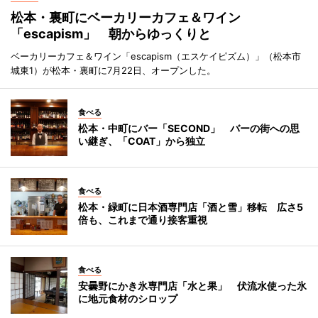
松本・裏町にベーカリーカフェ＆ワイン
「escapism」 朝からゆっくりと
ベーカリーカフェ＆ワイン「escapism（エスケイピズム）」（松本市
城東1）が松本・裏町に7月22日、オープンした。
食べる
松本・中町にバー「SECOND」 バーの街への思
い継ぎ、「COAT」から独立
食べる
松本・緑町に日本酒専門店「酒と雪」移転 広さ5
倍も、これまで通り接客重視
食べる
安曇野にかき氷専門店「水と果」 伏流水使った氷
に地元食材のシロップ