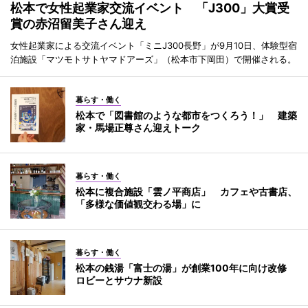
松本で女性起業家交流イベント 「J300」大賞受
賞の赤沼留美子さん迎え
女性起業家による交流イベント「ミニJ300長野」が9月10日、体験型宿
泊施設「マツモトサトヤマドアーズ」（松本市下岡田）で開催される。
暮らす・働く
松本で「図書館のような都市をつくろう！」 建築
家・馬場正尊さん迎えトーク
暮らす・働く
松本に複合施設「雲ノ平商店」 カフェや古書店、
「多様な価値観交わる場」に
暮らす・働く
松本の銭湯「富士の湯」が創業100年に向け改修
ロビーとサウナ新設