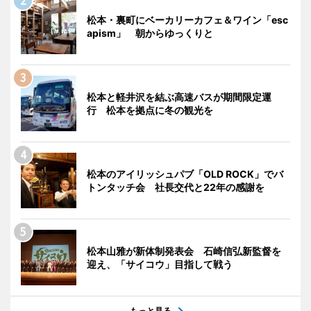
松本・裏町にベーカリーカフェ＆ワイン「esc
apism」 朝からゆっくりと
松本と軽井沢を結ぶ高速バスが期間限定運
行 松本を拠点に冬の観光を
松本のアイリッシュパブ「OLD ROCK」でバ
トンタッチ会 社長交代と22年の感謝を
松本山雅が新体制発表会 石崎信弘新監督を
迎え、「サイコウ」目指して戦う
もっと見る