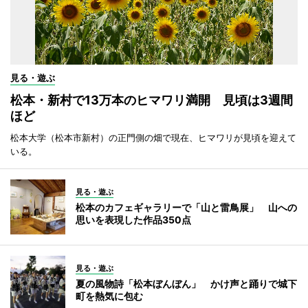
見る・遊ぶ
松本・新村で13万本のヒマワリ満開 見頃は3週間
ほど
松本大学（松本市新村）の正門側の畑で現在、ヒマワリが見頃を迎えて
いる。
見る・遊ぶ
松本のカフェギャラリーで「山と雷鳥展」 山への
思いを表現した作品350点
見る・遊ぶ
夏の風物詩「松本ぼんぼん」 かけ声と踊りで城下
町を熱気に包む