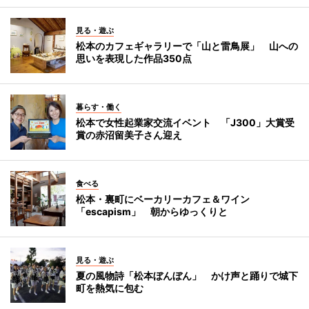
見る・遊ぶ
松本のカフェギャラリーで「山と雷鳥展」 山への
思いを表現した作品350点
暮らす・働く
松本で女性起業家交流イベント 「J300」大賞受
賞の赤沼留美子さん迎え
食べる
松本・裏町にベーカリーカフェ＆ワイン
「escapism」 朝からゆっくりと
見る・遊ぶ
夏の風物詩「松本ぼんぼん」 かけ声と踊りで城下
町を熱気に包む