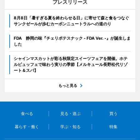
プレスリリース
8月8日「暑すぎる夏を終わらせる日」に寄せて森と食をつなぐ
サンクゼールが歩むカーボンニュートラルへの道のり
FDA 静岡の味『チェリポテスナック - FDA Ver. -』が誕生しま
した
シャインマスカットが彩る秋限定スイーツフェアを開催。ホテ
ルビュッフェで味わう実りの季節【メルキュール長野松代リゾ
ート＆スパ】
もっと見る
食べる
見る・遊ぶ
買う
暮らす・働く
学ぶ・知る
特集