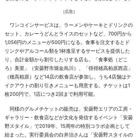
［広告］
ワンコインサービスは、ラーメンやケーキとドリンクの
セット、カレーうどんとライスのセットなど、700円から
1,056円のメニューが500円になる。食事を注文するとド
リンクやアルコール類を1杯進呈するサービスを提供した
り、合計金額から割引したりする店も。「食事処（どこ
ろ）美里」（安曇野市堀金烏川）、「得得穂高柏原西店」
（穂高柏原）など14店の飲食店が参加し、うち4店舗はテ
イクアウトの割り引きメニューも用意する。チケットは1
枚200円で、1店につき2回まで利用可能。
同様のグルメチケットの販売は、安曇野エリアの工房・
ギャラリー・飲食店などが文化を発信するイベント「安曇
野スタイル」で2019年、15周年の特別コラボ企画として
始まった。実行委員会の白井治さんは「安曇野スタイルの