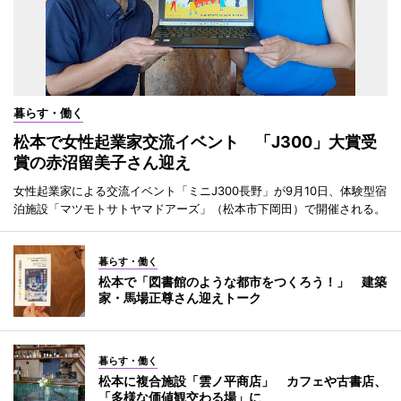
暮らす・働く
松本で女性起業家交流イベント 「J300」大賞受
賞の赤沼留美子さん迎え
女性起業家による交流イベント「ミニJ300長野」が9月10日、体験型宿
泊施設「マツモトサトヤマドアーズ」（松本市下岡田）で開催される。
暮らす・働く
松本で「図書館のような都市をつくろう！」 建築
家・馬場正尊さん迎えトーク
暮らす・働く
松本に複合施設「雲ノ平商店」 カフェや古書店、
「多様な価値観交わる場」に