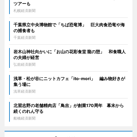
ツアーも
札幌経済新聞
千葉県立中央博物館で「ちば恐竜博」 巨大肉食恐竜や海
の捕食者も
千葉経済新聞
岩木山神社向かいに「お山の花彩食堂 龍の憩」 和食職人
の夫婦が経営
弘前経済新聞
浅草・松が谷にニットカフェ「ito-mori」 編み物好きが
集う場に
浅草経済新聞
北習志野の老舗精肉店「鳥吉」が創業170周年 幕末から
続くのれん守る
船橋経済新聞