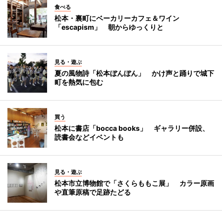
食べる
松本・裏町にベーカリーカフェ＆ワイン
「escapism」 朝からゆっくりと
見る・遊ぶ
夏の風物詩「松本ぼんぼん」 かけ声と踊りで城下
町を熱気に包む
買う
松本に書店「bocca books」 ギャラリー併設、
読書会などイベントも
見る・遊ぶ
松本市立博物館で「さくらももこ展」 カラー原画
や直筆原稿で足跡たどる