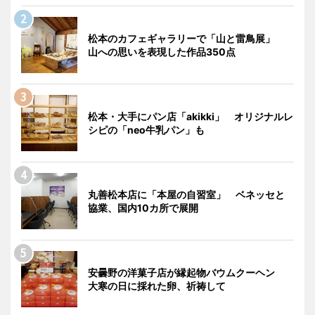
松本のカフェギャラリーで「山と雷鳥展」
山への思いを表現した作品350点
松本・大手にパン店「akikki」 オリジナルレ
シピの「neo牛乳パン」も
丸善松本店に「本屋の自習室」 ベネッセと
協業、国内10カ所で展開
安曇野の洋菓子店が縁起物バウムクーヘン
大寒の日に採れた卵、祈祷して