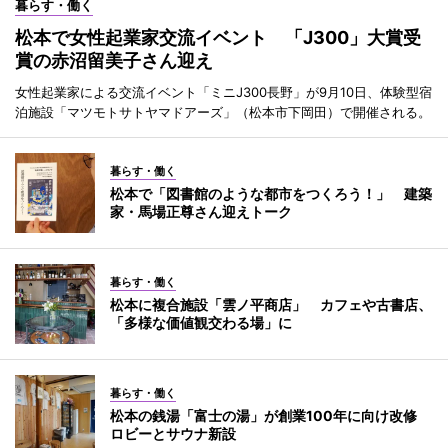
暮らす・働く
松本で女性起業家交流イベント 「J300」大賞受
賞の赤沼留美子さん迎え
女性起業家による交流イベント「ミニJ300長野」が9月10日、体験型宿
泊施設「マツモトサトヤマドアーズ」（松本市下岡田）で開催される。
暮らす・働く
松本で「図書館のような都市をつくろう！」 建築
家・馬場正尊さん迎えトーク
暮らす・働く
松本に複合施設「雲ノ平商店」 カフェや古書店、
「多様な価値観交わる場」に
暮らす・働く
松本の銭湯「富士の湯」が創業100年に向け改修
ロビーとサウナ新設