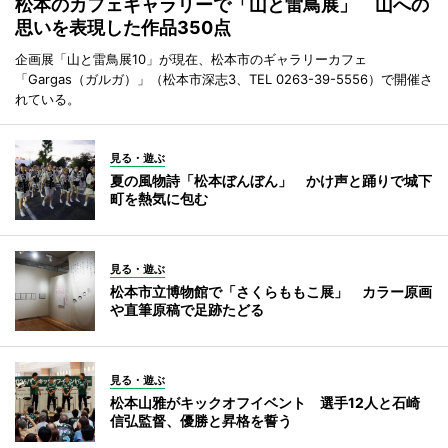
松本のカフェギャラリーで「山と雷鳥展」 山への
思いを表現した作品350点
企画展「山と雷鳥展10」が現在、松本市のギャラリーカフェ
「Gargas（ガルガ）」（松本市深志3、TEL 0263-39-5556）で開催さ
れている。
見る・遊ぶ
夏の風物詩「松本ぼんぼん」 かけ声と踊りで城下
町を熱気に包む
見る・遊ぶ
松本市立博物館で「さくらももこ展」 カラー原画
や直筆原稿で足跡たどる
見る・遊ぶ
松本山雅がキックオフイベント 選手12人と石崎
信弘監督、優勝と昇格を誓う