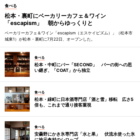
食べる
松本・裏町にベーカリーカフェ＆ワイン
「escapism」 朝からゆっくりと
ベーカリーカフェ＆ワイン「escapism（エスケイピズム）」（松本市
城東1）が松本・裏町に7月22日、オープンした。
食べる
松本・中町にバー「SECOND」 バーの街への思
い継ぎ、「COAT」から独立
食べる
松本・緑町に日本酒専門店「酒と雪」移転 広さ5
倍も、これまで通り接客重視
食べる
安曇野にかき氷専門店「水と果」 伏流水使った氷
に地元食材のシロップ