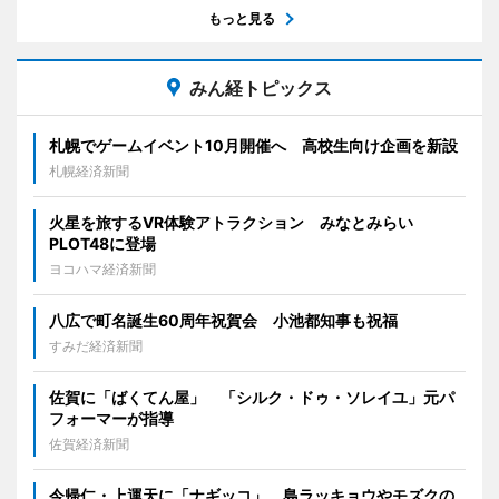
もっと見る
みん経トピックス
札幌でゲームイベント10月開催へ 高校生向け企画を新設
札幌経済新聞
火星を旅するVR体験アトラクション みなとみらい
PLOT48に登場
ヨコハマ経済新聞
八広で町名誕生60周年祝賀会 小池都知事も祝福
すみだ経済新聞
佐賀に「ばくてん屋」 「シルク・ドゥ・ソレイユ」元パ
フォーマーが指導
佐賀経済新聞
今帰仁・上運天に「ナギッコ」 島ラッキョウやモズクの