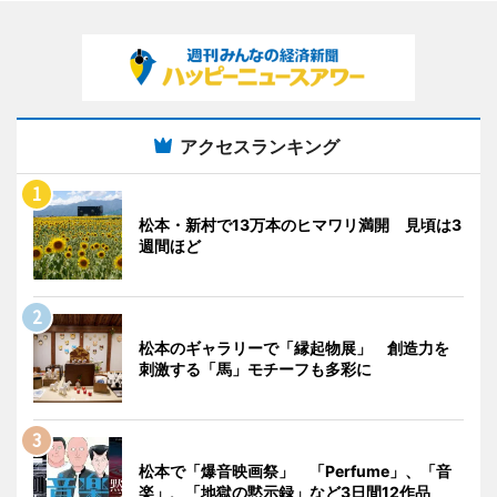
アクセスランキング
松本・新村で13万本のヒマワリ満開 見頃は3
週間ほど
松本のギャラリーで「縁起物展」 創造力を
刺激する「馬」モチーフも多彩に
松本で「爆音映画祭」 「Perfume」、「音
楽」、「地獄の黙示録」など3日間12作品