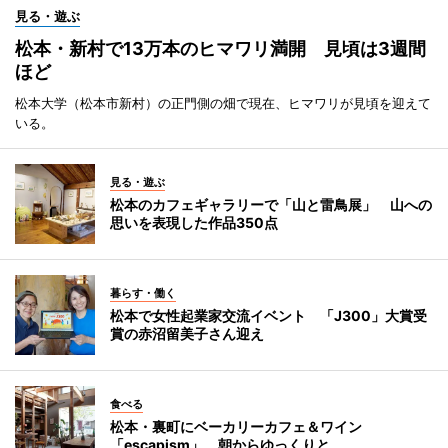
見る・遊ぶ
松本・新村で13万本のヒマワリ満開 見頃は3週間
ほど
松本大学（松本市新村）の正門側の畑で現在、ヒマワリが見頃を迎えて
いる。
見る・遊ぶ
松本のカフェギャラリーで「山と雷鳥展」 山への
思いを表現した作品350点
暮らす・働く
松本で女性起業家交流イベント 「J300」大賞受
賞の赤沼留美子さん迎え
食べる
松本・裏町にベーカリーカフェ＆ワイン
「escapism」 朝からゆっくりと