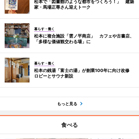
松本で「図書館のような都市をつくろう！」 建築
家・馬場正尊さん迎えトーク
暮らす・働く
松本に複合施設「雲ノ平商店」 カフェや古書店、
「多様な価値観交わる場」に
暮らす・働く
松本の銭湯「富士の湯」が創業100年に向け改修
ロビーとサウナ新設
もっと見る
食べる