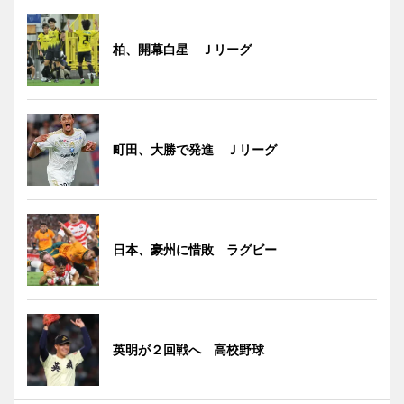
柏、開幕白星 Ｊリーグ
町田、大勝で発進 Ｊリーグ
日本、豪州に惜敗 ラグビー
英明が２回戦へ 高校野球