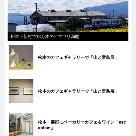
松本・新村で13万本のヒマワリ満開
松本のカフェギャラリーで「山と雷鳥展」
松本のカフェギャラリーで「山と雷鳥展」
松本・裏町にベーカリーカフェ＆ワイン「esc
apism」