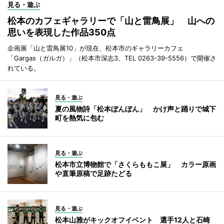
見る・遊ぶ
松本のカフェギャラリーで「山と雷鳥展」 山への
思いを表現した作品350点
企画展「山と雷鳥展10」が現在、松本市のギャラリーカフェ
「Gargas（ガルガ）」（松本市深志3、TEL 0263-39-5556）で開催さ
れている。
見る・遊ぶ
夏の風物詩「松本ぼんぼん」 かけ声と踊りで城下
町を熱気に包む
見る・遊ぶ
松本市立博物館で「さくらももこ展」 カラー原画
や直筆原稿で足跡たどる
見る・遊ぶ
松本山雅がキックオフイベント 選手12人と石崎