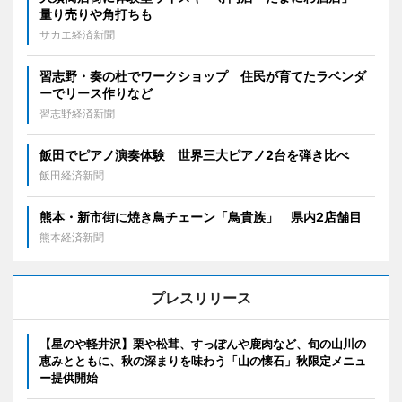
量り売りや角打ちも
サカエ経済新聞
習志野・奏の杜でワークショップ 住民が育てたラベンダ
ーでリース作りなど
習志野経済新聞
飯田でピアノ演奏体験 世界三大ピアノ2台を弾き比べ
飯田経済新聞
熊本・新市街に焼き鳥チェーン「鳥貴族」 県内2店舗目
熊本経済新聞
プレスリリース
【星のや軽井沢】栗や松茸、すっぽんや鹿肉など、旬の山川の
恵みとともに、秋の深まりを味わう「山の懐石」秋限定メニュ
ー提供開始