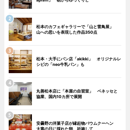
松本のカフェギャラリーで「山と雷鳥展」
山への思いを表現した作品350点
松本・大手にパン店「akikki」 オリジナルレ
シピの「neo牛乳パン」も
丸善松本店に「本屋の自習室」 ベネッセと
協業、国内10カ所で展開
安曇野の洋菓子店が縁起物バウムクーヘン
大寒の日に採れた卵、祈祷して