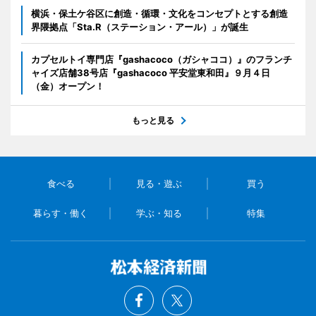
横浜・保土ケ谷区に創造・循環・文化をコンセプトとする創造
界隈拠点「Sta.R（ステーション・アール）」が誕生
カプセルトイ専門店『gashacoco（ガシャココ）』のフランチ
ャイズ店舗38号店『gashacoco 平安堂東和田』９月４日
（金）オープン！
もっと見る
食べる
見る・遊ぶ
買う
暮らす・働く
学ぶ・知る
特集