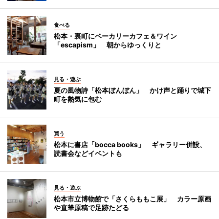
食べる
松本・裏町にベーカリーカフェ＆ワイン
「escapism」 朝からゆっくりと
見る・遊ぶ
夏の風物詩「松本ぼんぼん」 かけ声と踊りで城下
町を熱気に包む
買う
松本に書店「bocca books」 ギャラリー併設、
読書会などイベントも
見る・遊ぶ
松本市立博物館で「さくらももこ展」 カラー原画
や直筆原稿で足跡たどる