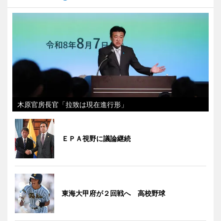
木原官房長官「拉致は現在進行形」
ＥＰＡ視野に議論継続
東海大甲府が２回戦へ 高校野球