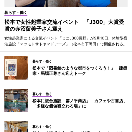
暮らす・働く
松本で女性起業家交流イベント 「J300」大賞受
賞の赤沼留美子さん迎え
女性起業家による交流イベント「ミニJ300長野」が9月10日、体験型宿
泊施設「マツモトサトヤマドアーズ」（松本市下岡田）で開催される。
暮らす・働く
松本で「図書館のような都市をつくろう！」 建築
家・馬場正尊さん迎えトーク
暮らす・働く
松本に複合施設「雲ノ平商店」 カフェや古書店、
「多様な価値観交わる場」に
暮らす・働く