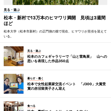
見る・遊ぶ
松本・新村で13万本のヒマワリ満開 見頃は3週間
ほど
松本大学（松本市新村）の正門側の畑で現在、ヒマワリが見頃を迎えて
いる。
見る・遊ぶ
松本のカフェギャラリーで「山と雷鳥展」 山への
思いを表現した作品350点
暮らす・働く
松本で女性起業家交流イベント 「J300」大賞受
賞の赤沼留美子さん迎え
食べる