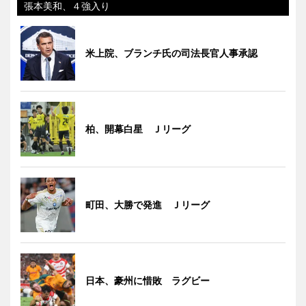
張本美和、４強入り
米上院、ブランチ氏の司法長官人事承認
柏、開幕白星 Ｊリーグ
町田、大勝で発進 Ｊリーグ
日本、豪州に惜敗 ラグビー