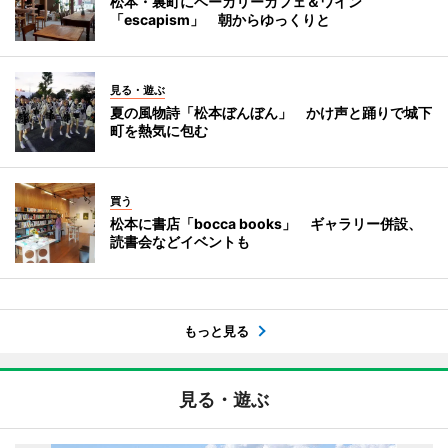
松本・裏町にベーカリーカフェ＆ワイン
「escapism」 朝からゆっくりと
見る・遊ぶ
夏の風物詩「松本ぼんぼん」 かけ声と踊りで城下
町を熱気に包む
買う
松本に書店「bocca books」 ギャラリー併設、
読書会などイベントも
もっと見る
見る・遊ぶ