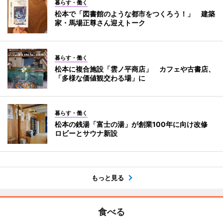
暮らす・働く
松本で「図書館のような都市をつくろう！」 建築
家・馬場正尊さん迎えトーク
暮らす・働く
松本に複合施設「雲ノ平商店」 カフェや古書店、
「多様な価値観交わる場」に
暮らす・働く
松本の銭湯「富士の湯」が創業100年に向け改修
ロビーとサウナ新設
もっと見る
食べる