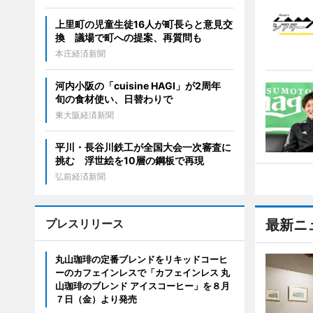
上里町の児童生徒16人が町長らと意見交
換 議場で町への提案、再質問も
本庄経済新聞
河内小阪の「cuisine HAGI」が2周年
旬の食材使い、日替わりで
東大阪経済新聞
平川・長谷川鉄工が全国大会一次審査に
挑む 浮世絵を10層の鋼板で再現
弘前経済新聞
プレスリリース
最新ニ
丸山珈琲の定番ブレンドをリキッドコーヒ
ーのカフェインレスで「カフェインレス 丸
山珈琲のブレンド アイスコーヒー」を８月
７日（金）より発売