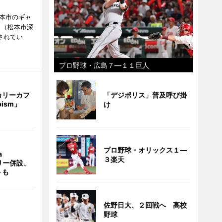
松本市のギャ
」（松本市深
催されてい
プロ野球・広島７―１１巨人
カリーカフ
「デジポリス」普及呼び掛
pism」
け
プロ野球・オリックス１―
a
３楽天
ラリー併設、
トも
佐野日大、２回戦へ 高校
野球