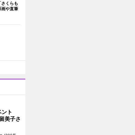
「さくらも
原画や直筆
イベント
沼留美子さ