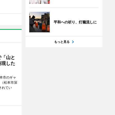
平和への祈り、灯籠流しに
もっと見る
で「山と
表現した
松本市のギャ
」（松本市深
催されてい