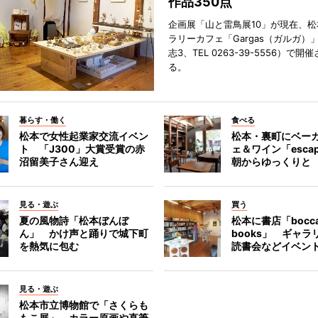
作品350点
企画展「山と雷鳥展10」が現在、
ラリーカフェ「Gargas（ガルガ）
志3、TEL 0263-39-5556）で開
る。
暮らす・働く
食べる
松本で女性起業家交流イベン
松本・裏町にベー
ト 「J300」大賞受賞の赤
ェ＆ワイン「esca
沼留美子さん迎え
朝からゆっくりと
見る・遊ぶ
買う
夏の風物詩「松本ぼんぼ
松本に書店「bocc
ん」 かけ声と踊りで城下町
books」 ギャ
を熱気に包む
読書会などイベン
見る・遊ぶ
松本市立博物館で「さくらも
もこ展」 カラー原画や直筆