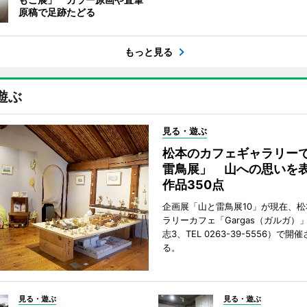
原稿で足跡たどる
もっと見る
遊ぶ
見る・遊ぶ
松本のカフェギャラリー
雷鳥展」 山への思いを
作品350点
企画展「山と雷鳥展10」が現在、
ラリーカフェ「Gargas（ガルガ）
志3、TEL 0263-39-5556）で開
る。
見る・遊ぶ
見る・遊ぶ