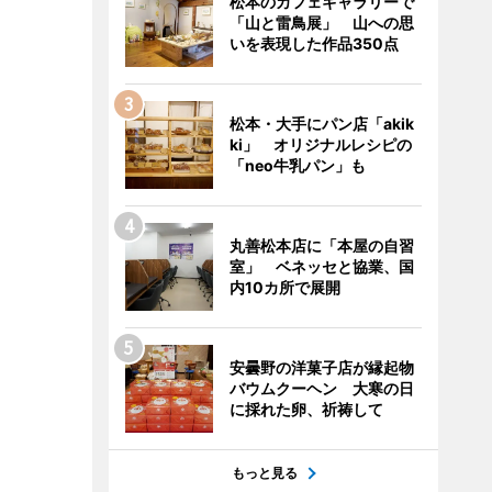
松本のカフェギャラリーで
「山と雷鳥展」 山への思
いを表現した作品350点
松本・大手にパン店「akik
ki」 オリジナルレシピの
「neo牛乳パン」も
丸善松本店に「本屋の自習
室」 ベネッセと協業、国
内10カ所で展開
安曇野の洋菓子店が縁起物
バウムクーヘン 大寒の日
に採れた卵、祈祷して
もっと見る