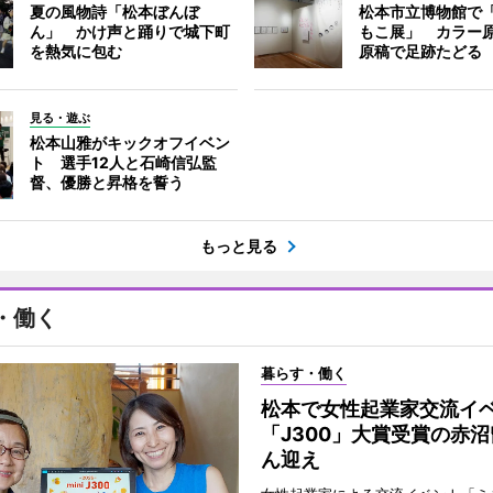
夏の風物詩「松本ぼんぼ
松本市立博物館で
ん」 かけ声と踊りで城下町
もこ展」 カラー
を熱気に包む
原稿で足跡たどる
見る・遊ぶ
松本山雅がキックオフイベン
ト 選手12人と石崎信弘監
督、優勝と昇格を誓う
もっと見る
・働く
暮らす・働く
松本で女性起業家交流
「J300」大賞受賞の赤
ん迎え