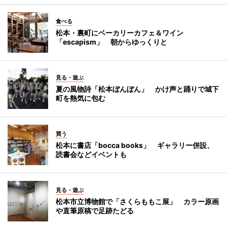
食べる
松本・裏町にベーカリーカフェ＆ワイン
「escapism」 朝からゆっくりと
見る・遊ぶ
夏の風物詩「松本ぼんぼん」 かけ声と踊りで城下
町を熱気に包む
買う
松本に書店「bocca books」 ギャラリー併設、
読書会などイベントも
見る・遊ぶ
松本市立博物館で「さくらももこ展」 カラー原画
や直筆原稿で足跡たどる