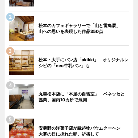
松本のカフェギャラリーで「山と雷鳥展」
山への思いを表現した作品350点
松本・大手にパン店「akikki」 オリジナルレ
シピの「neo牛乳パン」も
丸善松本店に「本屋の自習室」 ベネッセと
協業、国内10カ所で展開
安曇野の洋菓子店が縁起物バウムクーヘン
大寒の日に採れた卵、祈祷して