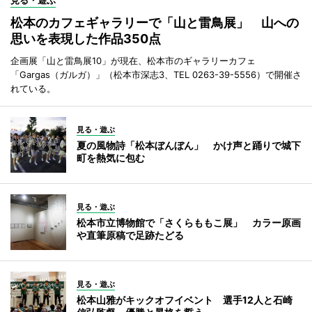
見る・遊ぶ
松本のカフェギャラリーで「山と雷鳥展」 山への
思いを表現した作品350点
企画展「山と雷鳥展10」が現在、松本市のギャラリーカフェ
「Gargas（ガルガ）」（松本市深志3、TEL 0263-39-5556）で開催さ
れている。
見る・遊ぶ
夏の風物詩「松本ぼんぼん」 かけ声と踊りで城下
町を熱気に包む
見る・遊ぶ
松本市立博物館で「さくらももこ展」 カラー原画
や直筆原稿で足跡たどる
見る・遊ぶ
松本山雅がキックオフイベント 選手12人と石崎