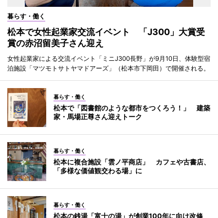
暮らす・働く
松本で女性起業家交流イベント 「J300」大賞受
賞の赤沼留美子さん迎え
女性起業家による交流イベント「ミニJ300長野」が9月10日、体験型宿
泊施設「マツモトサトヤマドアーズ」（松本市下岡田）で開催される。
暮らす・働く
松本で「図書館のような都市をつくろう！」 建築
家・馬場正尊さん迎えトーク
暮らす・働く
松本に複合施設「雲ノ平商店」 カフェや古書店、
「多様な価値観交わる場」に
暮らす・働く
松本の銭湯「富士の湯」が創業100年に向け改修