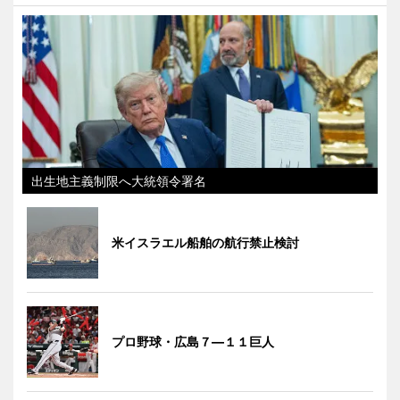
出生地主義制限へ大統領令署名
米イスラエル船舶の航行禁止検討
プロ野球・広島７―１１巨人