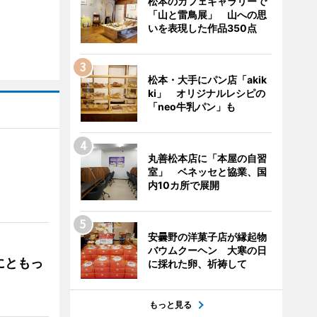
松本のカフェギャラリーで
「山と雷鳥展」 山への思
いを表現した作品350点
松本・大手にパン店「akik
ki」 オリジナルレシピの
「neo牛乳パン」も
丸善松本店に「本屋の自習
室」 ベネッセと協業、国
」
内10カ所で展開
安曇野の洋菓子店が縁起物
バウムクーヘン 大寒の日
にともっ
に採れた卵、祈祷して
もっと見る