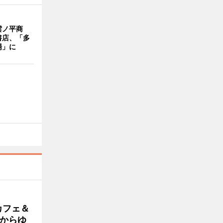
雲ノ平商
書店、「多
場」に
カフェ＆
朝からゆ