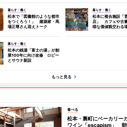
暮らす・働く
暮らす・働く
松本で「図書館のような都市
松本に複合施設「
をつくろう！」 建築家・馬
店」 カフェや古
場正尊さん迎えトーク
様な価値観交わる
暮らす・働く
松本の銭湯「富士の湯」が創
業100年に向け改修 ロビー
とサウナ新設
もっと見る
食べる
松本・裏町にベーカリー
ワイン「escapism」 