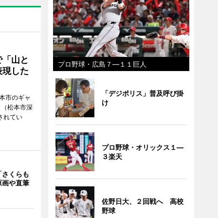
で「山と
プロ野球・広島７―１１巨人
表現した
「デジポリス」普及呼び掛
松本市のギャ
け
」（松本市深
催されてい
プロ野球・オリックス１―
３楽天
「さくらも
原画や直筆
佐野日大、２回戦へ 高校
野球