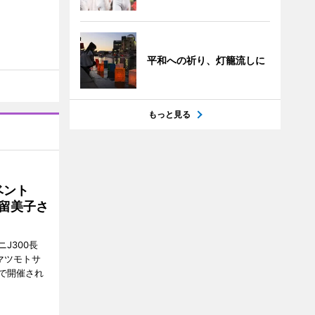
平和への祈り、灯籠流しに
もっと見る
イベント
沼留美子さ
J300長
マツモトサ
で開催され