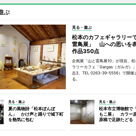
遊ぶ
見る・遊ぶ
松本のカフェギャラリー
雷鳥展」 山への思いを
作品350点
企画展「山と雷鳥展10」が現在、
ラリーカフェ「Gargas（ガルガ）
志3、TEL 0263-39-5556）で開
る。
見る・遊ぶ
見る・遊ぶ
夏の風物詩「松本ぼんぼ
松本市立博物館で
ん」 かけ声と踊りで城下町
もこ展」 カラー
を熱気に包む
原稿で足跡たどる