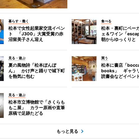
暮らす・働く
食べる
松本で女性起業家交流イベン
松本・裏町にベー
ト 「J300」大賞受賞の赤
ェ＆ワイン「esca
沼留美子さん迎え
朝からゆっくりと
見る・遊ぶ
買う
夏の風物詩「松本ぼんぼ
松本に書店「bocc
ん」 かけ声と踊りで城下町
books」 ギャ
を熱気に包む
読書会などイベン
見る・遊ぶ
松本市立博物館で「さくらも
もこ展」 カラー原画や直筆
原稿で足跡たどる
もっと見る