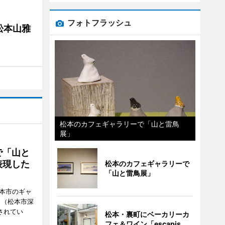
フォトフラッシュ
松本山雅
松本のカフェギャラリーで「山と雷鳥
展」
で「山と
表現した
松本のカフェギャラリーで
「山と雷鳥展」
松本市のギャ
」（松本市深
催されてい
松本・裏町にベーカリーカ
フェ＆ワイン「escapis