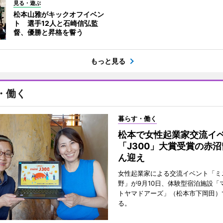
見る・遊ぶ
松本山雅がキックオフイベン
ト 選手12人と石崎信弘監
督、優勝と昇格を誓う
もっと見る
・働く
暮らす・働く
松本で女性起業家交流
「J300」大賞受賞の赤
ん迎え
女性起業家による交流イベント「ミニ
野」が9月10日、体験型宿泊施設「
トヤマドアーズ」（松本市下岡田）
る。