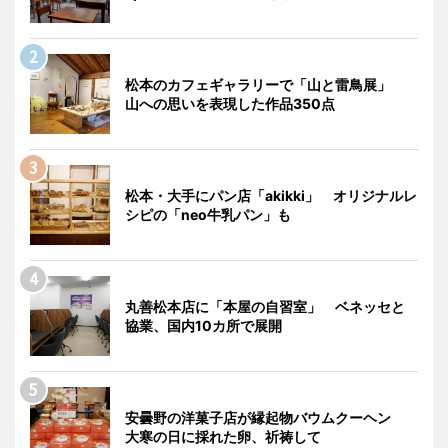
松本のカフェギャラリーで「山と雷鳥展」
山への思いを表現した作品350点
松本・大手にパン店「akikki」 オリジナルレ
シピの「neo牛乳パン」も
丸善松本店に「本屋の自習室」 ベネッセと
協業、国内10カ所で展開
安曇野の洋菓子店が縁起物バウムクーヘン
大寒の日に採れた卵、祈祷して