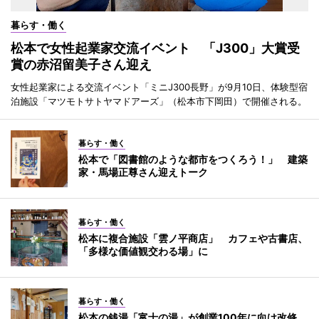
暮らす・働く
松本で女性起業家交流イベント 「J300」大賞受
賞の赤沼留美子さん迎え
女性起業家による交流イベント「ミニJ300長野」が9月10日、体験型宿
泊施設「マツモトサトヤマドアーズ」（松本市下岡田）で開催される。
暮らす・働く
松本で「図書館のような都市をつくろう！」 建築
家・馬場正尊さん迎えトーク
暮らす・働く
松本に複合施設「雲ノ平商店」 カフェや古書店、
「多様な価値観交わる場」に
暮らす・働く
松本の銭湯「富士の湯」が創業100年に向け改修