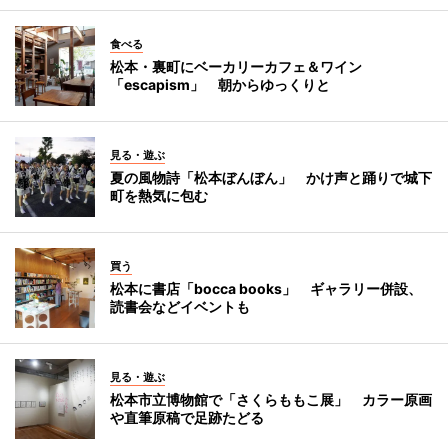
食べる
松本・裏町にベーカリーカフェ＆ワイン
「escapism」 朝からゆっくりと
見る・遊ぶ
夏の風物詩「松本ぼんぼん」 かけ声と踊りで城下
町を熱気に包む
買う
松本に書店「bocca books」 ギャラリー併設、
読書会などイベントも
見る・遊ぶ
松本市立博物館で「さくらももこ展」 カラー原画
や直筆原稿で足跡たどる