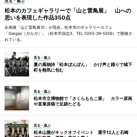
見る・遊ぶ
松本のカフェギャラリーで「山と雷鳥展」 山への
思いを表現した作品350点
企画展「山と雷鳥展10」が現在、松本市のギャラリーカフェ
「Gargas（ガルガ）」（松本市深志3、TEL 0263-39-5556）で開催さ
れている。
見る・遊ぶ
夏の風物詩「松本ぼんぼん」 かけ声と踊りで城下
町を熱気に包む
見る・遊ぶ
松本市立博物館で「さくらももこ展」 カラー原画
や直筆原稿で足跡たどる
見る・遊ぶ
松本山雅がキックオフイベント 選手12人と石崎