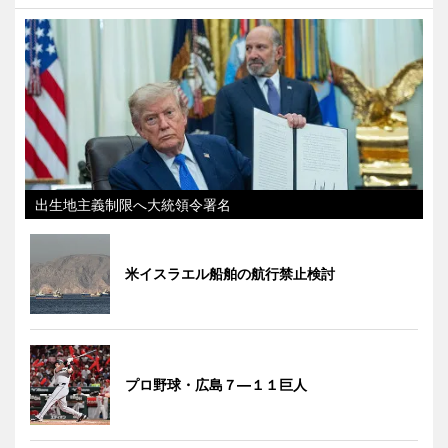
出生地主義制限へ大統領令署名
米イスラエル船舶の航行禁止検討
プロ野球・広島７―１１巨人