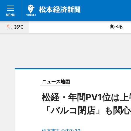
食べる
36°C
ニュース地図
松経・年間PV1位は
「パルコ閉店」も関心
松本市丸の内7-39