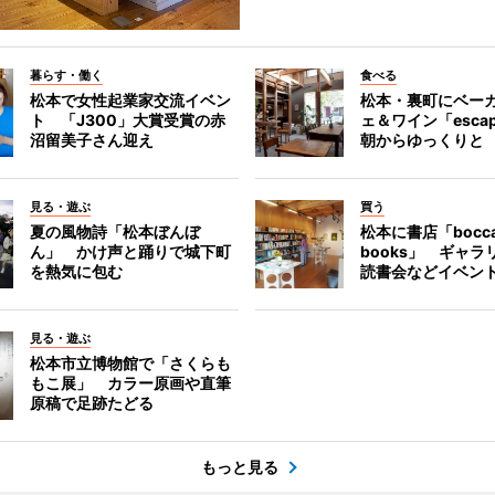
暮らす・働く
食べる
松本で女性起業家交流イベン
松本・裏町にベー
ト 「J300」大賞受賞の赤
ェ＆ワイン「esca
沼留美子さん迎え
朝からゆっくりと
見る・遊ぶ
買う
夏の風物詩「松本ぼんぼ
松本に書店「bocc
ん」 かけ声と踊りで城下町
books」 ギャ
を熱気に包む
読書会などイベン
見る・遊ぶ
松本市立博物館で「さくらも
もこ展」 カラー原画や直筆
原稿で足跡たどる
もっと見る