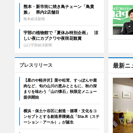
熊本・新市街に焼き鳥チェーン「鳥貴
族」 県内2店舗目
熊本経済新聞
宇部の植物館で「夏休み特別企画」 涼
しい夜にカブクワや夜咲花観賞
山口宇部経済新聞
プレスリリース
最新ニ
【星のや軽井沢】栗や松茸、すっぽんや鹿
肉など、旬の山川の恵みとともに、秋の深
まりを味わう「山の懐石」秋限定メニュー
提供開始
横浜・保土ケ谷区に創造・循環・文化をコ
ンセプトとする創造界隈拠点「Sta.R（ステ
ーション・アール）」が誕生