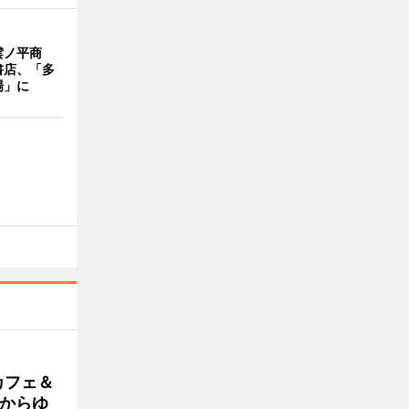
雲ノ平商
書店、「多
場」に
カフェ＆
朝からゆ