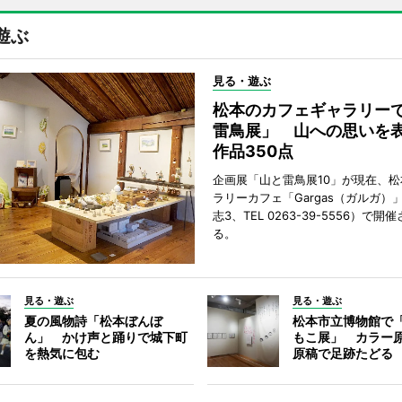
遊ぶ
見る・遊ぶ
松本のカフェギャラリー
雷鳥展」 山への思いを
作品350点
企画展「山と雷鳥展10」が現在、
ラリーカフェ「Gargas（ガルガ）
志3、TEL 0263-39-5556）で開
る。
見る・遊ぶ
見る・遊ぶ
夏の風物詩「松本ぼんぼ
松本市立博物館で
ん」 かけ声と踊りで城下町
もこ展」 カラー
を熱気に包む
原稿で足跡たどる