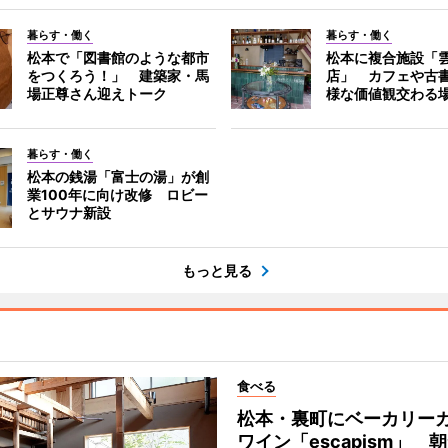
暮らす・働く
暮らす・働く
松本で「図書館のような都市
松本に複合施設「
をつくろう！」 建築家・馬
店」 カフェや古
場正尊さん迎えトーク
様な価値観交わる
暮らす・働く
松本の銭湯「富士の湯」が創
業100年に向け改修 ロビー
とサウナ新設
もっと見る
食べる
松本・裏町にベーカリー
ワイン「escapism」 