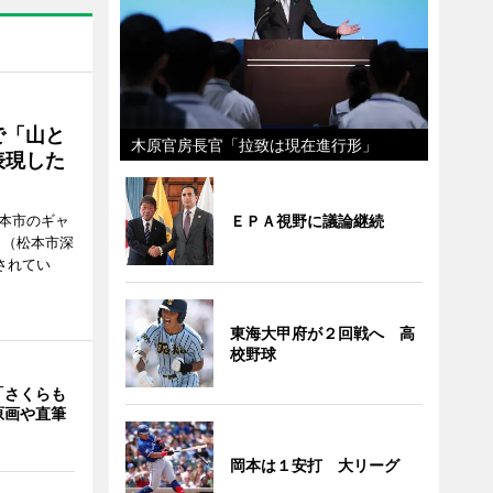
で「山と
木原官房長官「拉致は現在進行形」
表現した
ＥＰＡ視野に議論継続
松本市のギャ
」（松本市深
催されてい
東海大甲府が２回戦へ 高
校野球
「さくらも
原画や直筆
岡本は１安打 大リーグ