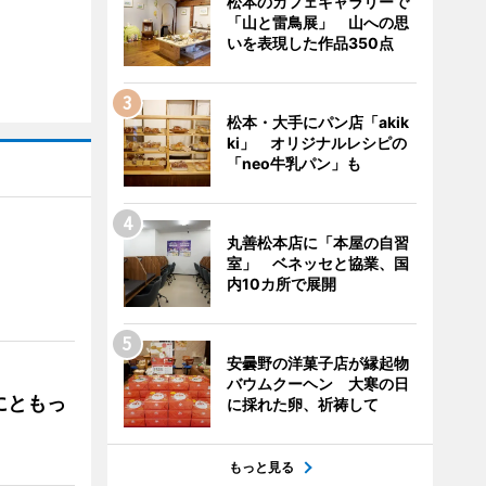
松本のカフェギャラリーで
「山と雷鳥展」 山への思
いを表現した作品350点
松本・大手にパン店「akik
ki」 オリジナルレシピの
「neo牛乳パン」も
丸善松本店に「本屋の自習
室」 ベネッセと協業、国
」
内10カ所で展開
安曇野の洋菓子店が縁起物
バウムクーヘン 大寒の日
にともっ
に採れた卵、祈祷して
もっと見る