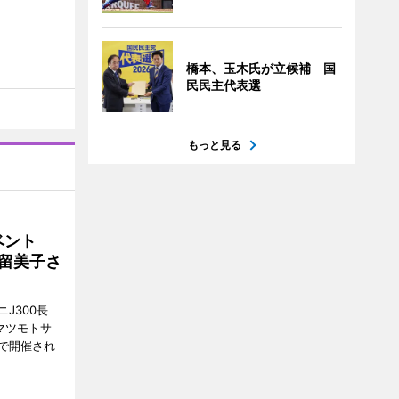
橋本、玉木氏が立候補 国
民民主代表選
もっと見る
イベント
沼留美子さ
J300長
マツモトサ
で開催され