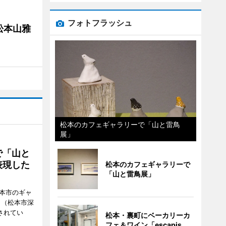
フォトフラッシュ
松本山雅
松本のカフェギャラリーで「山と雷鳥
展」
で「山と
表現した
松本のカフェギャラリーで
「山と雷鳥展」
松本市のギャ
」（松本市深
催されてい
松本・裏町にベーカリーカ
フェ＆ワイン「escapis