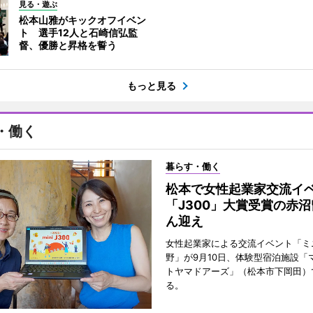
見る・遊ぶ
松本山雅がキックオフイベン
ト 選手12人と石崎信弘監
督、優勝と昇格を誓う
もっと見る
・働く
暮らす・働く
松本で女性起業家交流
「J300」大賞受賞の赤
ん迎え
女性起業家による交流イベント「ミニ
野」が9月10日、体験型宿泊施設「
トヤマドアーズ」（松本市下岡田）
る。