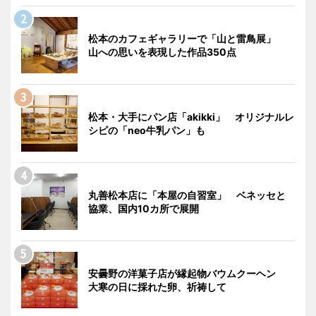
松本のカフェギャラリーで「山と雷鳥展」
山への思いを表現した作品350点
松本・大手にパン店「akikki」 オリジナルレ
シピの「neo牛乳パン」も
丸善松本店に「本屋の自習室」 ベネッセと
協業、国内10カ所で展開
安曇野の洋菓子店が縁起物バウムクーヘン
大寒の日に採れた卵、祈祷して