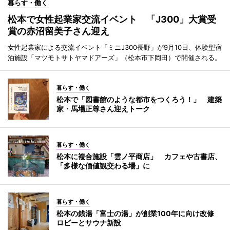
暮らす・働く
松本で女性起業家交流イベント 「J300」大賞受
賞の赤沼留美子さん迎え
女性起業家による交流イベント「ミニJ300長野」が9月10日、体験型宿
泊施設「マツモトサトヤマドアーズ」（松本市下岡田）で開催される。
暮らす・働く
松本で「図書館のような都市をつくろう！」 建築
家・馬場正尊さん迎えトーク
暮らす・働く
松本に複合施設「雲ノ平商店」 カフェや古書店、
「多様な価値観交わる場」に
暮らす・働く
松本の銭湯「富士の湯」が創業100年に向け改修
ロビーとサウナ新設