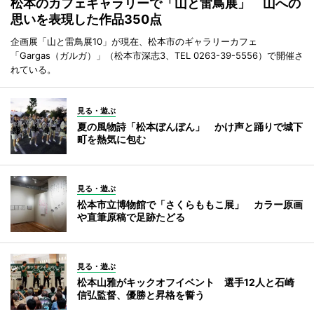
松本のカフェギャラリーで「山と雷鳥展」 山への
思いを表現した作品350点
企画展「山と雷鳥展10」が現在、松本市のギャラリーカフェ
「Gargas（ガルガ）」（松本市深志3、TEL 0263-39-5556）で開催さ
れている。
見る・遊ぶ
夏の風物詩「松本ぼんぼん」 かけ声と踊りで城下
町を熱気に包む
見る・遊ぶ
松本市立博物館で「さくらももこ展」 カラー原画
や直筆原稿で足跡たどる
見る・遊ぶ
松本山雅がキックオフイベント 選手12人と石崎
信弘監督、優勝と昇格を誓う