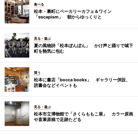
食べる
松本・裏町にベーカリーカフェ＆ワイン
「escapism」 朝からゆっくりと
見る・遊ぶ
夏の風物詩「松本ぼんぼん」 かけ声と踊りで城下
町を熱気に包む
買う
松本に書店「bocca books」 ギャラリー併設、
読書会などイベントも
見る・遊ぶ
松本市立博物館で「さくらももこ展」 カラー原画
や直筆原稿で足跡たどる