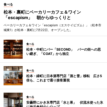
食べる
松本・裏町にベーカリーカフェ＆ワイン
「escapism」 朝からゆっくりと
ベーカリーカフェ＆ワイン「escapism（エスケイピズム）」（松本市
城東1）が松本・裏町に7月22日、オープンした。
食べる
松本・中町にバー「SECOND」 バーの街への思
い継ぎ、「COAT」から独立
食べる
松本・緑町に日本酒専門店「酒と雪」移転 広さ5
倍も、これまで通り接客重視
食べる
安曇野にかき氷専門店「水と果」 伏流水使った氷
に地元食材のシロップ