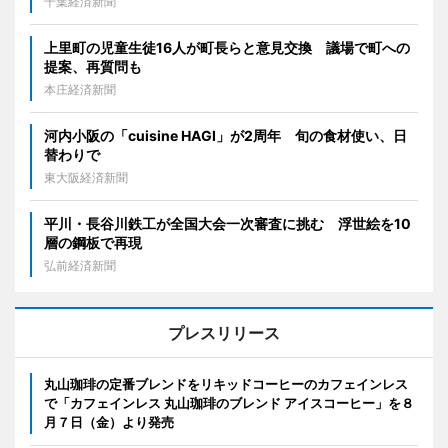
千葉経済新聞
上里町の児童生徒16人が町長らと意見交換 議場で町への
提案、再質問も
本庄経済新聞
河内小阪の「cuisine HAGI」が2周年 旬の食材使い、日
替わりで
東大阪経済新聞
平川・長谷川鉄工が全国大会一次審査に挑む 浮世絵を10
層の鋼板で再現
弘前経済新聞
プレスリリース
丸山珈琲の定番ブレンドをリキッドコーヒーのカフェインレス
で「カフェインレス 丸山珈琲のブレンド アイスコーヒー」を８
月７日（金）より発売