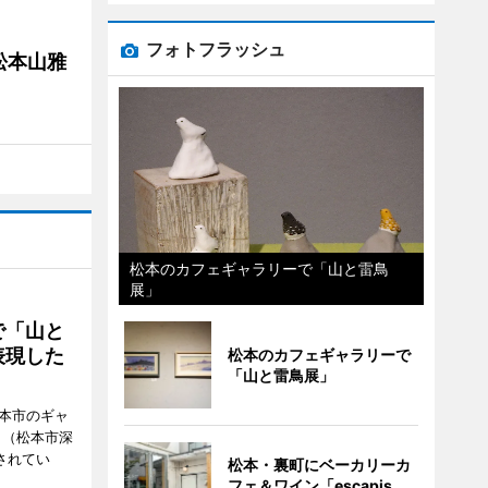
フォトフラッシュ
松本山雅
松本のカフェギャラリーで「山と雷鳥
展」
で「山と
表現した
松本のカフェギャラリーで
「山と雷鳥展」
松本市のギャ
」（松本市深
催されてい
松本・裏町にベーカリーカ
フェ＆ワイン「escapis