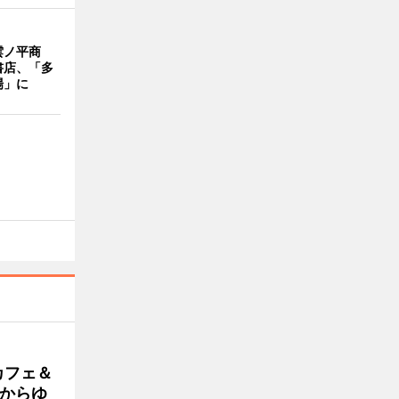
雲ノ平商
書店、「多
場」に
カフェ＆
朝からゆ