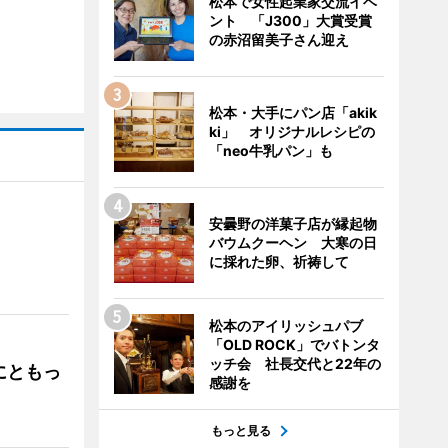
松本で女性起業家交流イベ
ント 「J300」大賞受賞
の赤沼留美子さん迎え
松本・大手にパン店「akik
ki」 オリジナルレシピの
「neo牛乳パン」も
安曇野の洋菓子店が縁起物
バウムクーヘン 大寒の日
」
に採れた卵、祈祷して
松本のアイリッシュパブ
「OLD ROCK」でバトンタ
ッチ会 社長交代と22年の
にともっ
感謝を
もっと見る