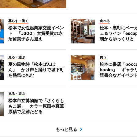
暮らす・働く
食べる
松本で女性起業家交流イベン
松本・裏町にベー
ト 「J300」大賞受賞の赤
ェ＆ワイン「esca
沼留美子さん迎え
朝からゆっくりと
見る・遊ぶ
買う
夏の風物詩「松本ぼんぼ
松本に書店「bocc
ん」 かけ声と踊りで城下町
books」 ギャ
を熱気に包む
読書会などイベン
見る・遊ぶ
松本市立博物館で「さくらも
もこ展」 カラー原画や直筆
原稿で足跡たどる
もっと見る