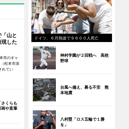
で「山と
ドイツ、６月熱波で９６００人死亡
表現した
神村学園が２回戦へ 高校
松本市のギャ
野球
」（松本市深
催されてい
台風へ備え、募る不安 熊
本地震
「さくらも
原画や直筆
八村塁「ロス五輪で１勝
を」