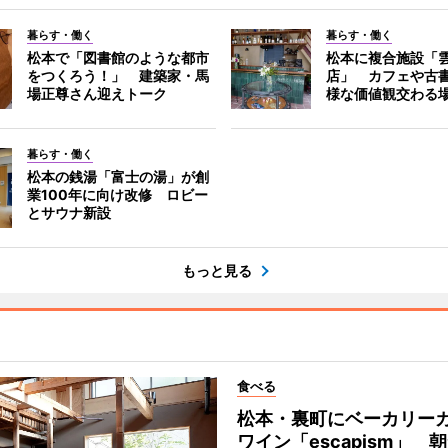
暮らす・働く
暮らす・働く
松本で「図書館のような都市
松本に複合施設「
をつくろう！」 建築家・馬
店」 カフェや古
場正尊さん迎えトーク
様な価値観交わる
暮らす・働く
松本の銭湯「富士の湯」が創
業100年に向け改修 ロビー
とサウナ新設
もっと見る
食べる
松本・裏町にベーカリー
ワイン「escapism」 