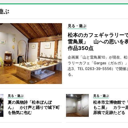
遊ぶ
見る・遊ぶ
松本のカフェギャラリー
雷鳥展」 山への思いを
作品350点
企画展「山と雷鳥展10」が現在、
ラリーカフェ「Gargas（ガルガ）
志3、TEL 0263-39-5556）で開
る。
見る・遊ぶ
見る・遊ぶ
夏の風物詩「松本ぼんぼ
松本市立博物館で
ん」 かけ声と踊りで城下町
もこ展」 カラー
を熱気に包む
原稿で足跡たどる