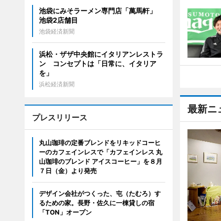
池袋にみそラーメン専門店「萬馬軒」
池袋2店舗目
池袋経済新聞
浜松・ザザ中央館にイタリアンレストラ
ン コンセプトは「日常に、イタリア
を」
浜松経済新聞
最新ニ
プレスリリース
丸山珈琲の定番ブレンドをリキッドコーヒ
ーのカフェインレスで「カフェインレス 丸
山珈琲のブレンド アイスコーヒー」を８月
７日（金）より発売
デザイン会社がつくった、屯（たむろ）す
るための家。長野・佐久に一棟貸しの宿
「TON」オープン