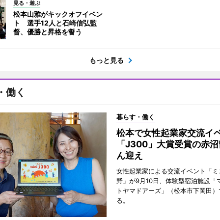
見る・遊ぶ
松本山雅がキックオフイベン
ト 選手12人と石崎信弘監
督、優勝と昇格を誓う
もっと見る
・働く
暮らす・働く
松本で女性起業家交流
「J300」大賞受賞の赤
ん迎え
女性起業家による交流イベント「ミニ
野」が9月10日、体験型宿泊施設「
トヤマドアーズ」（松本市下岡田）
る。