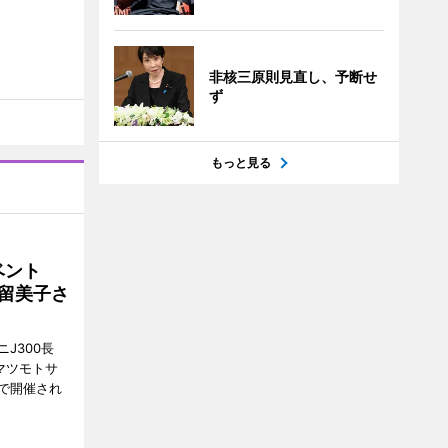
非核三原則見直し、予断せ
ず
もっと見る
イベント
沼留美子さ
J300長
マツモトサ
で開催され