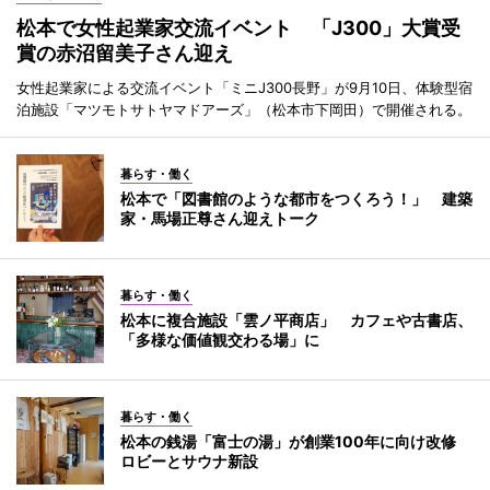
松本で女性起業家交流イベント 「J300」大賞受
賞の赤沼留美子さん迎え
女性起業家による交流イベント「ミニJ300長野」が9月10日、体験型宿
泊施設「マツモトサトヤマドアーズ」（松本市下岡田）で開催される。
暮らす・働く
松本で「図書館のような都市をつくろう！」 建築
家・馬場正尊さん迎えトーク
暮らす・働く
松本に複合施設「雲ノ平商店」 カフェや古書店、
「多様な価値観交わる場」に
暮らす・働く
松本の銭湯「富士の湯」が創業100年に向け改修
ロビーとサウナ新設