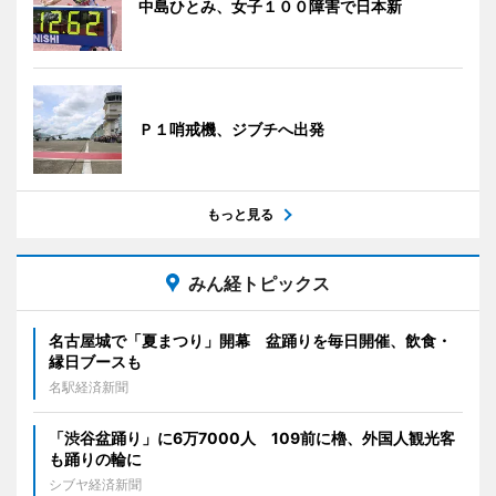
中島ひとみ、女子１００障害で日本新
Ｐ１哨戒機、ジブチへ出発
もっと見る
みん経トピックス
名古屋城で「夏まつり」開幕 盆踊りを毎日開催、飲食・
縁日ブースも
名駅経済新聞
「渋谷盆踊り」に6万7000人 109前に櫓、外国人観光客
も踊りの輪に
シブヤ経済新聞