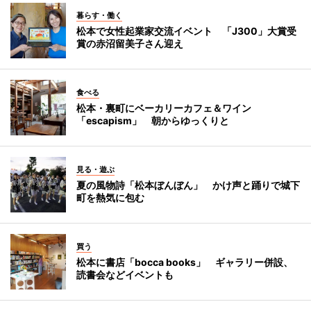
暮らす・働く
松本で女性起業家交流イベント 「J300」大賞受
賞の赤沼留美子さん迎え
食べる
松本・裏町にベーカリーカフェ＆ワイン
「escapism」 朝からゆっくりと
見る・遊ぶ
夏の風物詩「松本ぼんぼん」 かけ声と踊りで城下
町を熱気に包む
買う
松本に書店「bocca books」 ギャラリー併設、
読書会などイベントも