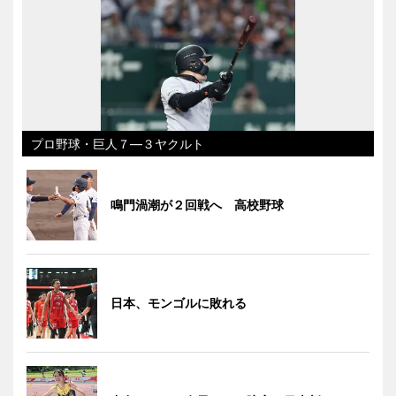
プロ野球・巨人７―３ヤクルト
鳴門渦潮が２回戦へ 高校野球
日本、モンゴルに敗れる