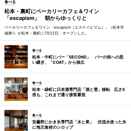
食べる
松本・裏町にベーカリーカフェ＆ワイン
「escapism」 朝からゆっくりと
ベーカリーカフェ＆ワイン「escapism（エスケイピズム）」（松本市
城東1）が松本・裏町に7月22日、オープンした。
食べる
松本・中町にバー「SECOND」 バーの街への思
い継ぎ、「COAT」から独立
食べる
松本・緑町に日本酒専門店「酒と雪」移転 広さ5
倍も、これまで通り接客重視
食べる
安曇野にかき氷専門店「水と果」 伏流水使った氷
に地元食材のシロップ