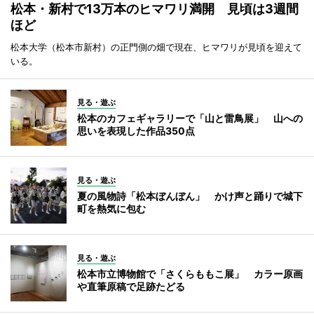
松本・新村で13万本のヒマワリ満開 見頃は3週間
ほど
松本大学（松本市新村）の正門側の畑で現在、ヒマワリが見頃を迎えて
いる。
見る・遊ぶ
松本のカフェギャラリーで「山と雷鳥展」 山への
思いを表現した作品350点
見る・遊ぶ
夏の風物詩「松本ぼんぼん」 かけ声と踊りで城下
町を熱気に包む
見る・遊ぶ
松本市立博物館で「さくらももこ展」 カラー原画
や直筆原稿で足跡たどる