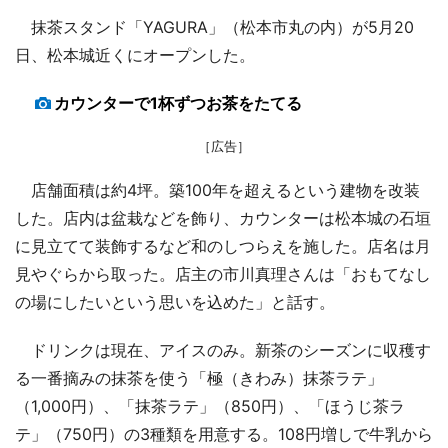
抹茶スタンド「YAGURA」（松本市丸の内）が5月20
日、松本城近くにオープンした。
カウンターで1杯ずつお茶をたてる
［広告］
店舗面積は約4坪。築100年を超えるという建物を改装
した。店内は盆栽などを飾り、カウンターは松本城の石垣
に見立てて装飾するなど和のしつらえを施した。店名は月
見やぐらから取った。店主の市川真理さんは「おもてなし
の場にしたいという思いを込めた」と話す。
ドリンクは現在、アイスのみ。新茶のシーズンに収穫す
る一番摘みの抹茶を使う「極（きわみ）抹茶ラテ」
（1,000円）、「抹茶ラテ」（850円）、「ほうじ茶ラ
テ」（750円）の3種類を用意する。108円増しで牛乳から