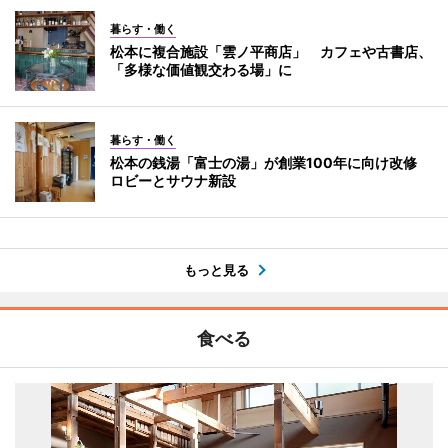
暮らす・働く
松本に複合施設「雲ノ平商店」 カフェや古書店、
「多様な価値観交わる場」に
暮らす・働く
松本の銭湯「富士の湯」が創業100年に向け改修
ロビーとサウナ新設
もっと見る
食べる