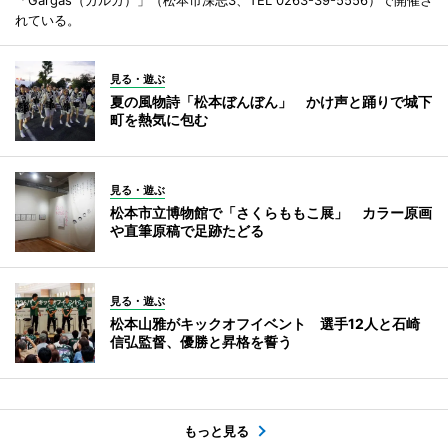
れている。
見る・遊ぶ
夏の風物詩「松本ぼんぼん」 かけ声と踊りで城下
町を熱気に包む
見る・遊ぶ
松本市立博物館で「さくらももこ展」 カラー原画
や直筆原稿で足跡たどる
見る・遊ぶ
松本山雅がキックオフイベント 選手12人と石崎
信弘監督、優勝と昇格を誓う
もっと見る