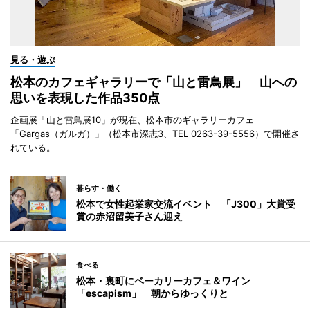
見る・遊ぶ
松本のカフェギャラリーで「山と雷鳥展」 山への
思いを表現した作品350点
企画展「山と雷鳥展10」が現在、松本市のギャラリーカフェ
「Gargas（ガルガ）」（松本市深志3、TEL 0263-39-5556）で開催さ
れている。
暮らす・働く
松本で女性起業家交流イベント 「J300」大賞受
賞の赤沼留美子さん迎え
食べる
松本・裏町にベーカリーカフェ＆ワイン
「escapism」 朝からゆっくりと