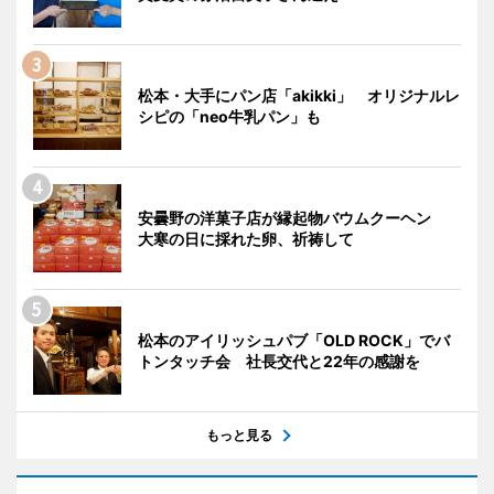
松本・大手にパン店「akikki」 オリジナルレ
シピの「neo牛乳パン」も
安曇野の洋菓子店が縁起物バウムクーヘン
大寒の日に採れた卵、祈祷して
松本のアイリッシュパブ「OLD ROCK」でバ
トンタッチ会 社長交代と22年の感謝を
もっと見る