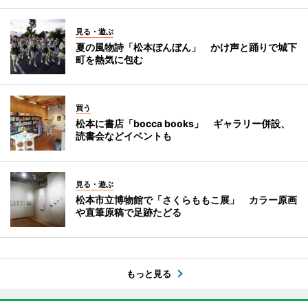
見る・遊ぶ
夏の風物詩「松本ぼんぼん」 かけ声と踊りで城下
町を熱気に包む
買う
松本に書店「bocca books」 ギャラリー併設、
読書会などイベントも
見る・遊ぶ
松本市立博物館で「さくらももこ展」 カラー原画
や直筆原稿で足跡たどる
もっと見る