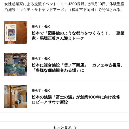
女性起業家による交流イベント「ミニJ300長野」が9月10日、体験型宿
泊施設「マツモトサトヤマドアーズ」（松本市下岡田）で開催される。
暮らす・働く
松本で「図書館のような都市をつくろう！」 建築
家・馬場正尊さん迎えトーク
暮らす・働く
松本に複合施設「雲ノ平商店」 カフェや古書店、
「多様な価値観交わる場」に
暮らす・働く
松本の銭湯「富士の湯」が創業100年に向け改修
ロビーとサウナ新設
もっと見る