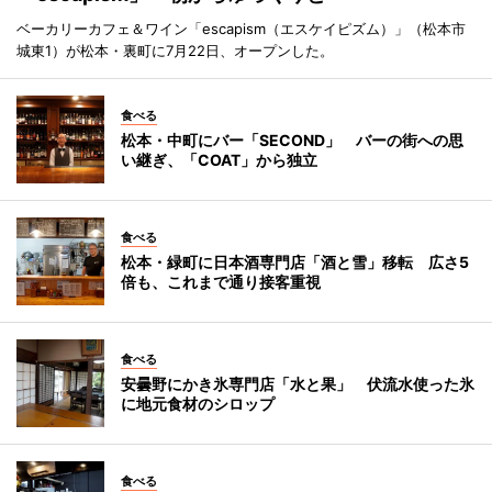
ベーカリーカフェ＆ワイン「escapism（エスケイピズム）」（松本市
城東1）が松本・裏町に7月22日、オープンした。
食べる
松本・中町にバー「SECOND」 バーの街への思
い継ぎ、「COAT」から独立
食べる
松本・緑町に日本酒専門店「酒と雪」移転 広さ5
倍も、これまで通り接客重視
食べる
安曇野にかき氷専門店「水と果」 伏流水使った氷
に地元食材のシロップ
食べる