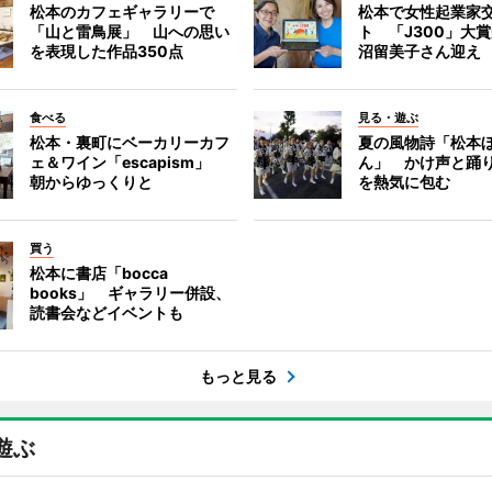
松本のカフェギャラリーで
松本で女性起業家
「山と雷鳥展」 山への思い
ト 「J300」大
を表現した作品350点
沼留美子さん迎え
食べる
見る・遊ぶ
松本・裏町にベーカリーカフ
夏の風物詩「松本
ェ＆ワイン「escapism」
ん」 かけ声と踊
朝からゆっくりと
を熱気に包む
買う
松本に書店「bocca
books」 ギャラリー併設、
読書会などイベントも
もっと見る
遊ぶ