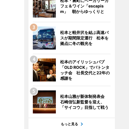
松本・裏町にベーカリーカ
フェ＆ワイン「escapis
m」 朝からゆっくりと
松本と軽井沢を結ぶ高速バ
スが期間限定運行 松本を
拠点に冬の観光を
松本のアイリッシュパブ
「OLD ROCK」でバトンタ
ッチ会 社長交代と22年の
感謝を
松本山雅が新体制発表会
石崎信弘新監督を迎え、
「サイコウ」目指して戦う
もっと見る