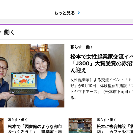
もっと見る
・働く
暮らす・働く
松本で女性起業家交流
「J300」大賞受賞の赤
ん迎え
女性起業家による交流イベント「ミニ
野」が9月10日、体験型宿泊施設「
トヤマドアーズ」（松本市下岡田）
る。
暮らす・働く
暮らす・働く
松本で「図書館のような都市
松本に複合施設「
をつくろう！」 建築家・馬
店」 カフェや古