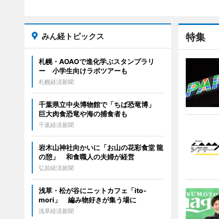
みん経トピックス
特集
札幌・AOAOで進化学ぶスタンプラリ
ー 小学生向けラボツアーも
札幌経済新聞
千葉県立中央博物館で「ちば恐竜博」
巨大肉食恐竜や海の捕食者も
千葉経済新聞
岩木山神社向かいに「お山の花彩食堂 龍
の憩」 和食職人の夫婦が経営
弘前経済新聞
浅草・松が谷にニットカフェ「ito-
mori」 編み物好きが集う場に
浅草経済新聞