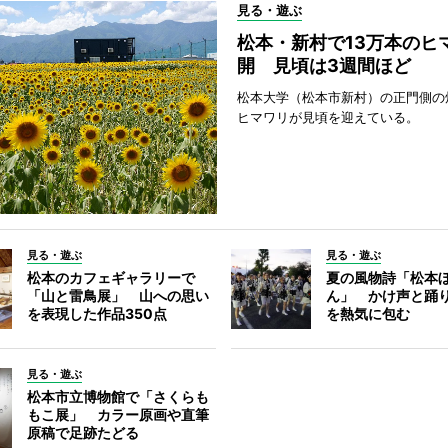
見る・遊ぶ
松本・新村で13万本のヒ
開 見頃は3週間ほど
松本大学（松本市新村）の正門側の
ヒマワリが見頃を迎えている。
見る・遊ぶ
見る・遊ぶ
松本のカフェギャラリーで
夏の風物詩「松本
「山と雷鳥展」 山への思い
ん」 かけ声と踊
を表現した作品350点
を熱気に包む
見る・遊ぶ
松本市立博物館で「さくらも
もこ展」 カラー原画や直筆
原稿で足跡たどる