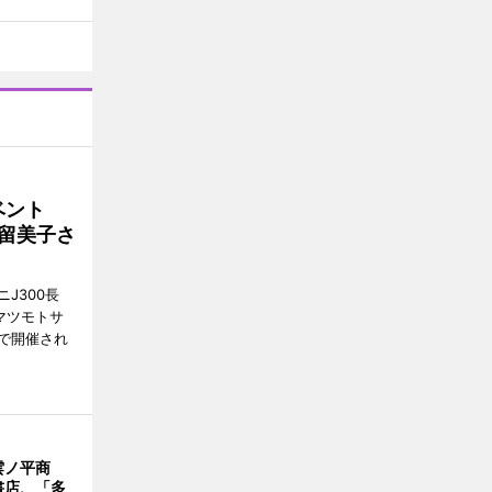
イベント
沼留美子さ
J300長
マツモトサ
で開催され
雲ノ平商
書店、「多