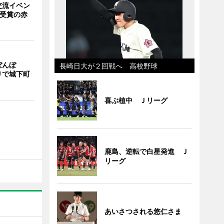
交流イベン
賞受賞の赤
ぼんぼ
長崎日大が２回戦へ 高校野球
りで城下町
喜ぶ植中 Ｊリーグ
鹿島、逆転で白星発進 Ｊ
リーグ
あいさつされる悠仁さま