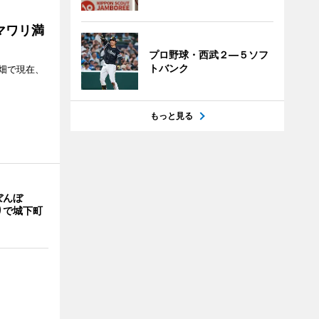
マワリ満
プロ野球・西武２―５ソフ
トバンク
畑で現在、
もっと見る
ぼんぼ
りで城下町