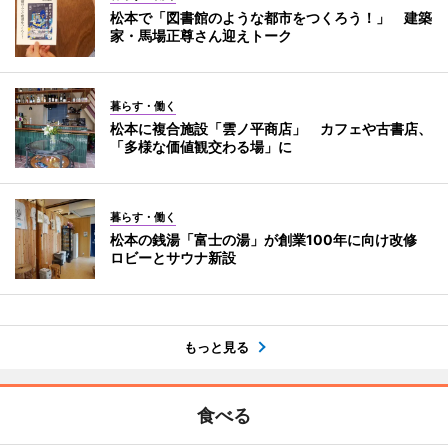
松本で「図書館のような都市をつくろう！」 建築
家・馬場正尊さん迎えトーク
暮らす・働く
松本に複合施設「雲ノ平商店」 カフェや古書店、
「多様な価値観交わる場」に
暮らす・働く
松本の銭湯「富士の湯」が創業100年に向け改修
ロビーとサウナ新設
もっと見る
食べる