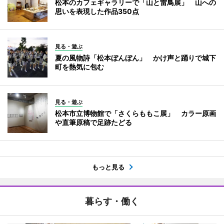
松本のカフェギャラリーで「山と雷鳥展」 山への
思いを表現した作品350点
見る・遊ぶ
夏の風物詩「松本ぼんぼん」 かけ声と踊りで城下
町を熱気に包む
見る・遊ぶ
松本市立博物館で「さくらももこ展」 カラー原画
や直筆原稿で足跡たどる
もっと見る
暮らす・働く