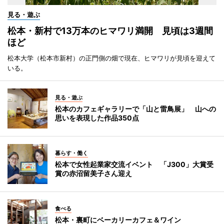
見る・遊ぶ
松本・新村で13万本のヒマワリ満開 見頃は3週間
ほど
松本大学（松本市新村）の正門側の畑で現在、ヒマワリが見頃を迎えて
いる。
見る・遊ぶ
松本のカフェギャラリーで「山と雷鳥展」 山への
思いを表現した作品350点
暮らす・働く
松本で女性起業家交流イベント 「J300」大賞受
賞の赤沼留美子さん迎え
食べる
松本・裏町にベーカリーカフェ＆ワイン