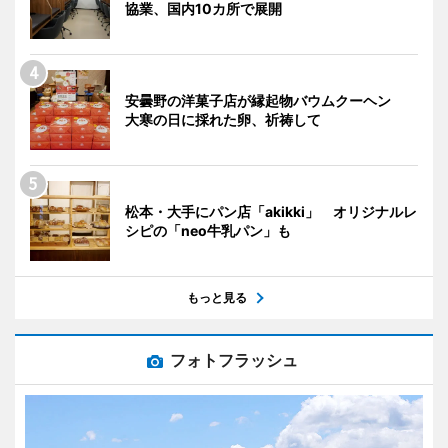
協業、国内10カ所で展開
安曇野の洋菓子店が縁起物バウムクーヘン
大寒の日に採れた卵、祈祷して
松本・大手にパン店「akikki」 オリジナルレ
シピの「neo牛乳パン」も
もっと見る
フォトフラッシュ