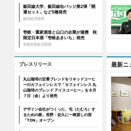
飯田線大学、飯田線缶バッジ第2弾「開
運セット」など5種発売
飯田経済新聞
壱岐・重家酒造と山口の企業が連携 秋
限定日本酒「壱岐あきいち」発売
壱岐対馬経済新聞
プレスリリース
最新ニ
丸山珈琲の定番ブレンドをリキッドコーヒ
ーのカフェインレスで「カフェインレス 丸
山珈琲のブレンド アイスコーヒー」を８月
７日（金）より発売
デザイン会社がつくった、屯（たむろ）す
るための家。長野・佐久に一棟貸しの宿
「TON」オープン