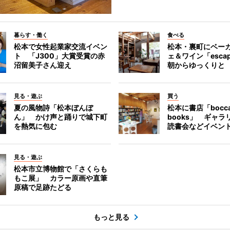
暮らす・働く
食べる
松本で女性起業家交流イベン
松本・裏町にベー
ト 「J300」大賞受賞の赤
ェ＆ワイン「esca
沼留美子さん迎え
朝からゆっくりと
見る・遊ぶ
買う
夏の風物詩「松本ぼんぼ
松本に書店「bocc
ん」 かけ声と踊りで城下町
books」 ギャ
を熱気に包む
読書会などイベン
見る・遊ぶ
松本市立博物館で「さくらも
もこ展」 カラー原画や直筆
原稿で足跡たどる
もっと見る