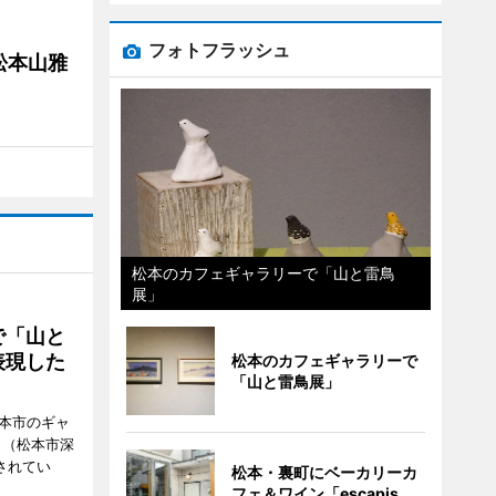
フォトフラッシュ
松本山雅
松本のカフェギャラリーで「山と雷鳥
展」
で「山と
表現した
松本のカフェギャラリーで
「山と雷鳥展」
松本市のギャ
」（松本市深
催されてい
松本・裏町にベーカリーカ
フェ＆ワイン「escapis