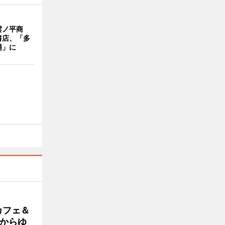
雲ノ平商
書店、「多
場」に
カフェ＆
朝からゆ