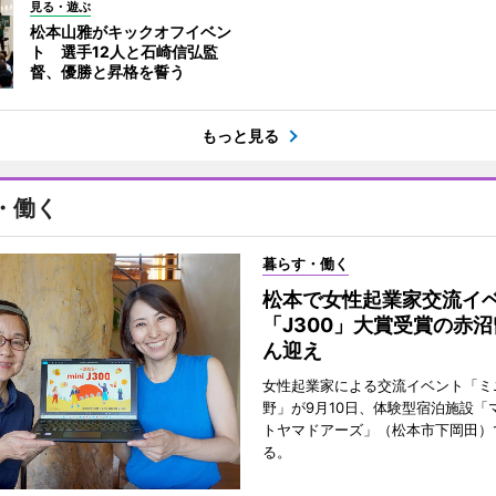
見る・遊ぶ
松本山雅がキックオフイベン
ト 選手12人と石崎信弘監
督、優勝と昇格を誓う
もっと見る
・働く
暮らす・働く
松本で女性起業家交流
「J300」大賞受賞の赤
ん迎え
女性起業家による交流イベント「ミニ
野」が9月10日、体験型宿泊施設「
トヤマドアーズ」（松本市下岡田）
る。