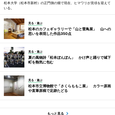
松本大学（松本市新村）の正門側の畑で現在、ヒマワリが見頃を迎えて
いる。
見る・遊ぶ
松本のカフェギャラリーで「山と雷鳥展」 山への
思いを表現した作品350点
見る・遊ぶ
夏の風物詩「松本ぼんぼん」 かけ声と踊りで城下
町を熱気に包む
見る・遊ぶ
松本市立博物館で「さくらももこ展」 カラー原画
や直筆原稿で足跡たどる
もっと見る