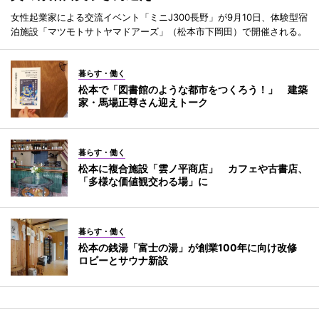
女性起業家による交流イベント「ミニJ300長野」が9月10日、体験型宿
泊施設「マツモトサトヤマドアーズ」（松本市下岡田）で開催される。
暮らす・働く
松本で「図書館のような都市をつくろう！」 建築
家・馬場正尊さん迎えトーク
暮らす・働く
松本に複合施設「雲ノ平商店」 カフェや古書店、
「多様な価値観交わる場」に
暮らす・働く
松本の銭湯「富士の湯」が創業100年に向け改修
ロビーとサウナ新設