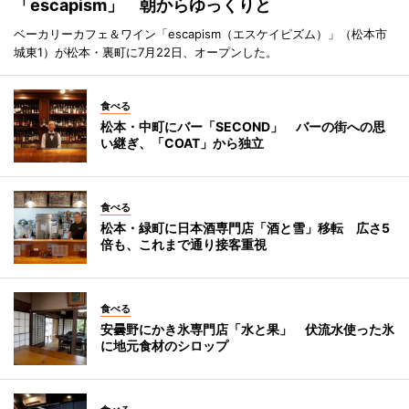
「escapism」 朝からゆっくりと
ベーカリーカフェ＆ワイン「escapism（エスケイピズム）」（松本市
城東1）が松本・裏町に7月22日、オープンした。
食べる
松本・中町にバー「SECOND」 バーの街への思
い継ぎ、「COAT」から独立
食べる
松本・緑町に日本酒専門店「酒と雪」移転 広さ5
倍も、これまで通り接客重視
食べる
安曇野にかき氷専門店「水と果」 伏流水使った氷
に地元食材のシロップ