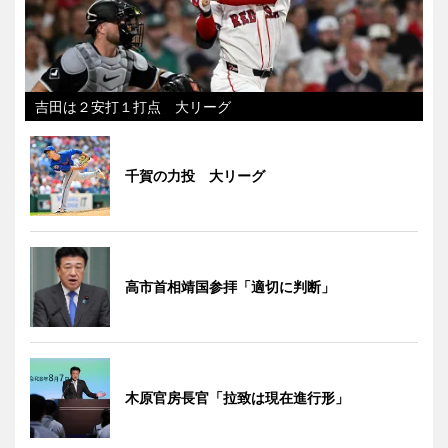
吉田は２安打１打点 大リーグ
千賀の力投 大リーグ
高市首相靖国参拝「適切に判断」
木原官房長官「拉致は現在進行形」