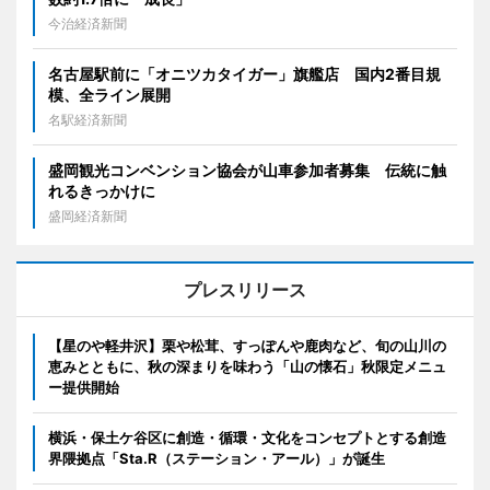
今治経済新聞
名古屋駅前に「オニツカタイガー」旗艦店 国内2番目規
模、全ライン展開
名駅経済新聞
盛岡観光コンベンション協会が山車参加者募集 伝統に触
れるきっかけに
盛岡経済新聞
プレスリリース
【星のや軽井沢】栗や松茸、すっぽんや鹿肉など、旬の山川の
恵みとともに、秋の深まりを味わう「山の懐石」秋限定メニュ
ー提供開始
横浜・保土ケ谷区に創造・循環・文化をコンセプトとする創造
界隈拠点「Sta.R（ステーション・アール）」が誕生