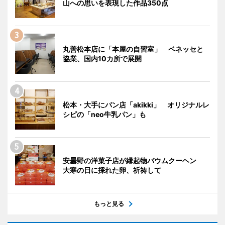
山への思いを表現した作品350点
丸善松本店に「本屋の自習室」 ベネッセと
協業、国内10カ所で展開
松本・大手にパン店「akikki」 オリジナルレ
シピの「neo牛乳パン」も
安曇野の洋菓子店が縁起物バウムクーヘン
大寒の日に採れた卵、祈祷して
もっと見る