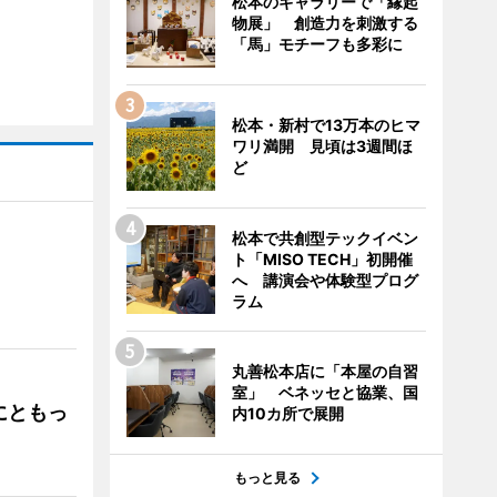
松本のギャラリーで「縁起
物展」 創造力を刺激する
「馬」モチーフも多彩に
松本・新村で13万本のヒマ
ワリ満開 見頃は3週間ほ
ど
松本で共創型テックイベン
ト「MISO TECH」初開催
へ 講演会や体験型プログ
」
ラム
丸善松本店に「本屋の自習
室」 ベネッセと協業、国
にともっ
内10カ所で展開
もっと見る