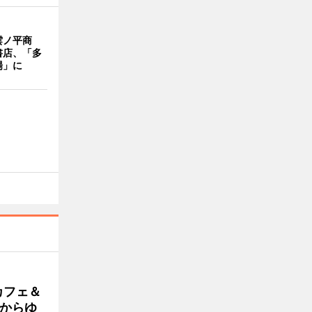
雲ノ平商
書店、「多
場」に
カフェ＆
朝からゆ