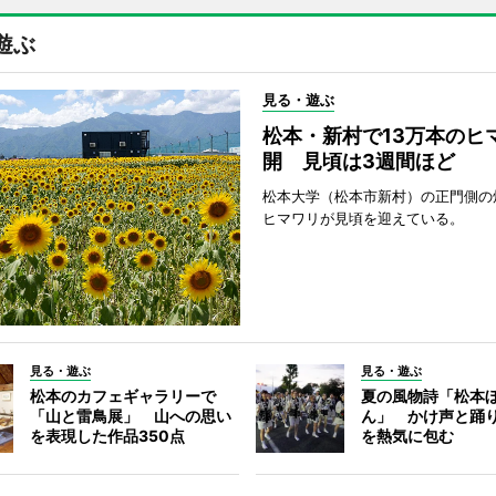
遊ぶ
見る・遊ぶ
松本・新村で13万本のヒ
開 見頃は3週間ほど
松本大学（松本市新村）の正門側の
ヒマワリが見頃を迎えている。
見る・遊ぶ
見る・遊ぶ
松本のカフェギャラリーで
夏の風物詩「松本
「山と雷鳥展」 山への思い
ん」 かけ声と踊
を表現した作品350点
を熱気に包む