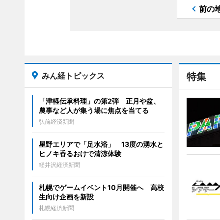
前の
みん経トピックス
特集
「津軽伝承料理」の第2弾 正月や盆、
農事など人が集う場に焦点を当てる
弘前経済新聞
星野エリアで「足水浴」 13度の湧水と
ヒノキ香るおけで清涼体験
軽井沢経済新聞
札幌でゲームイベント10月開催へ 高校
生向け企画を新設
札幌経済新聞