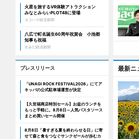
火星を旅するVR体験アトラクション
みなとみらいPLOT48に登場
ヨコハマ経済新聞
八広で町名誕生60周年祝賀会 小池都
知事も祝福
すみだ経済新聞
プレスリリース
最新ニ
「UNAGI ROCK FESTIVAL2026」にてア
キッパの公式駐車場運営が決定
【久世福商店特別セール】お盆のランチを
もっと手軽に。8月8日～人気パスタソース
まとめ買いセール開催
8月8日「暑すぎる夏を終わらせる日」に寄
せて森と食をつなぐサンクゼールが歩むカ