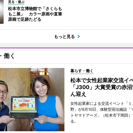
見る・遊ぶ
松本市立博物館で「さくらも
もこ展」 カラー原画や直筆
原稿で足跡たどる
もっと見る
・働く
暮らす・働く
松本で女性起業家交流
「J300」大賞受賞の赤
ん迎え
女性起業家による交流イベント「ミニ
野」が9月10日、体験型宿泊施設「
トヤマドアーズ」（松本市下岡田）
る。