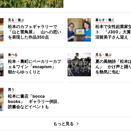
見る・遊ぶ
暮らす・働く
松本のカフェギャラリーで
松本で女性起業家
「山と雷鳥展」 山への思い
ト 「J300」大
を表現した作品350点
沼留美子さん迎え
食べる
見る・遊ぶ
松本・裏町にベーカリーカフ
夏の風物詩「松本
ェ＆ワイン「escapism」
ん」 かけ声と踊
朝からゆっくりと
を熱気に包む
買う
松本に書店「bocca
books」 ギャラリー併設、
読書会などイベントも
もっと見る