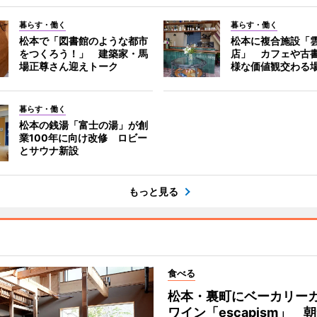
暮らす・働く
暮らす・働く
松本で「図書館のような都市
松本に複合施設「
をつくろう！」 建築家・馬
店」 カフェや古
場正尊さん迎えトーク
様な価値観交わる
暮らす・働く
松本の銭湯「富士の湯」が創
業100年に向け改修 ロビー
とサウナ新設
もっと見る
食べる
松本・裏町にベーカリー
ワイン「escapism」 