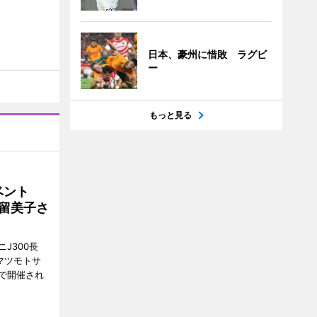
日本、豪州に惜敗 ラグビ
ー
もっと見る
イベント
沼留美子さ
J300長
マツモトサ
で開催され