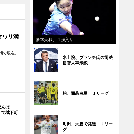
マワリ満
張本美和、４強入り
畑で現在、
米上院、ブランチ氏の司法
長官人事承認
柏、開幕白星 Ｊリーグ
ぼんぼ
りで城下町
町田、大勝で発進 Ｊリー
グ